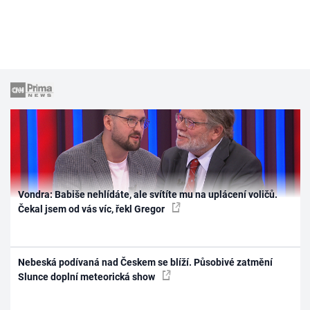
Vondra: Babiše nehlídáte, ale svítíte mu na uplácení voličů.
Čekal jsem od vás víc, řekl Gregor
Nebeská podívaná nad Českem se blíží. Působivé zatmění
Slunce doplní meteorická show