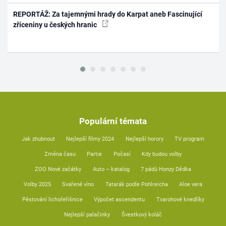
REPORTÁŽ: Za tajemnými hrady do Karpat aneb Fascinující
zříceniny u českých hranic
Populární témata
Jak zhubnout
Nejlepší filmy 2024
Nejlepší horory
TV program
Změna času
Partie
Počasí
Kdy budou volby
ZOO Nové začátky
Auto – katalog
7 pádů Honzy Dědka
Volby 2025
Svařené víno
Tatarák podle Pohlreicha
Aloe vera
Pěstování lichořeřišnice
Výpočet ascendentu
Tvarohové knedlíky
Nejlepší palačinky
Švestkový koláč