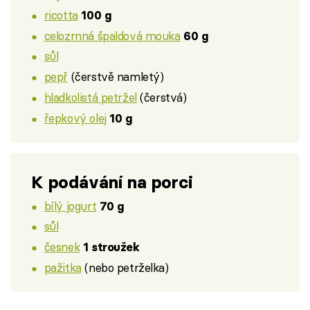
ricotta
100 g
celozrnná špaldová mouka
60 g
sůl
pepř
(čerstvě namletý)
hladkolistá petržel
(čerstvá)
řepkový olej
10 g
K podávání na porci
bílý jogurt
70 g
sůl
česnek
1 stroužek
pažitka
(nebo petrželka)