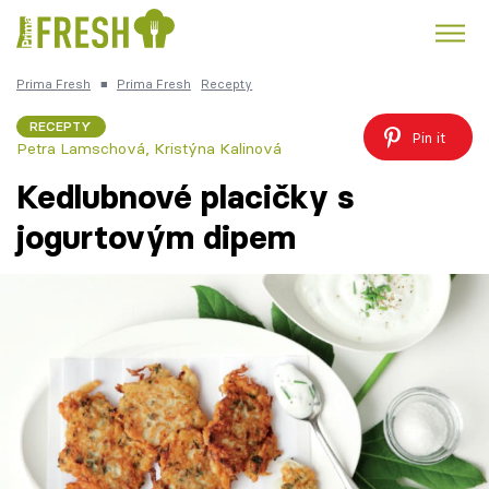
Prima Fresh
■
Prima Fresh
Recepty
Kuře
Polévky k večeři
Rychlé večeře
Trendy:
RECEPTY
Pin it
Petra Lamschová, Kristýna Kalinová
Česká kuchyně
Čokoláda
Kedlubnové placičky s
jogurtovým dipem
Témata
Recepty
Články
TV Program