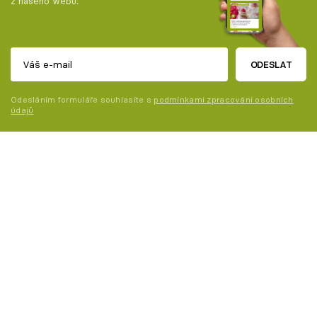
z našeho webu.
ODESLAT
Odesláním formuláře souhlasíte s
podmínkami zpracování osobních
údajů