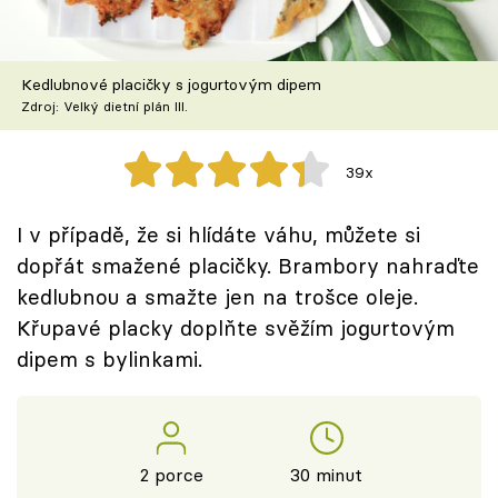
Škola vaření
Recepty z TV
Kedlubnové placičky s jogurtovým dipem
Zdroj: Velký dietní plán III.
Speciál: Cuketa
39x
Těhotnej kuchař
I v případě, že si hlídáte váhu, můžete si
Sledujte prima+
dopřát smažené placičky. Brambory nahraďte
kedlubnou a smažte jen na trošce oleje.
Přihlášení
Křupavé placky doplňte svěžím jogurtovým
dipem s bylinkami.
Sledujte nás
2 porce
30 minut