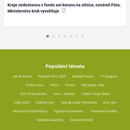
Kraje nedostanou z fondu ani korunu na silnice, oznámil Půta.
Ministerstvo krok vysvětluje
Populární témata
Jak zhubnout
Nejlepší filmy 2024
Nejlepší horory
TV program
Změna času
Partie
Počasí
Kdy budou volby
ZOO Nové začátky
Auto – katalog
7 pádů Honzy Dědka
Volby 2025
Svařené víno
Tatarák podle Pohlreicha
Aloe vera
Pěstování lichořeřišnice
Výpočet ascendentu
Tvarohové knedlíky
Nejlepší palačinky
Švestkový koláč