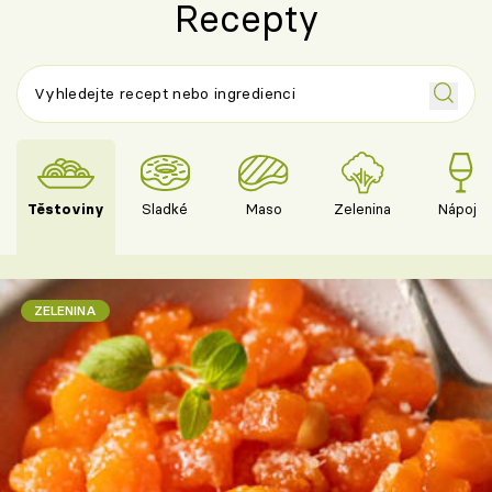
Recepty
Těstoviny
Sladké
Maso
Zelenina
Nápoje
ZELENINA