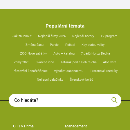
Populární témata
Jak zhubnout
Nejlepší filmy 2024
Nejlepší horory
TV program
Změna času
Partie
Počasí
Kdy budou volby
ZOO Nové začátky
Auto – katalog
7 pádů Honzy Dědka
Volby 2025
Svařené víno
Tatarák podle Pohlreicha
Aloe vera
Pěstování lichořeřišnice
Výpočet ascendentu
Tvarohové knedlíky
Nejlepší palačinky
Švestkový koláč
O FTV Prima
Management