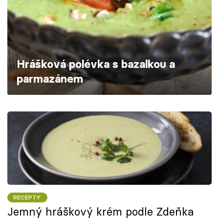
Škola vaření
Recepty z TV
Speciál: Cuketa
Hrášková polévka s bazalkou a
parmazánem
Těhotnej kuchař
Sledujte prima+
Přihlášení
Sledujte nás
RECEPTY
Jemný hráškový krém podle Zdeňka