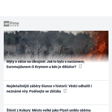
Mýty o válce na Ukrajině: Jak to bylo s nacismem,
Euromajdanem či Krymem a kdo je diktátor?
Nejdetailnější záběry Slunce v historii: Vědci odhalili i
neznámé víry. Podívejte se zblízka
Štěstí z Kokury: Město velké jako Plzeň uniklo oběma