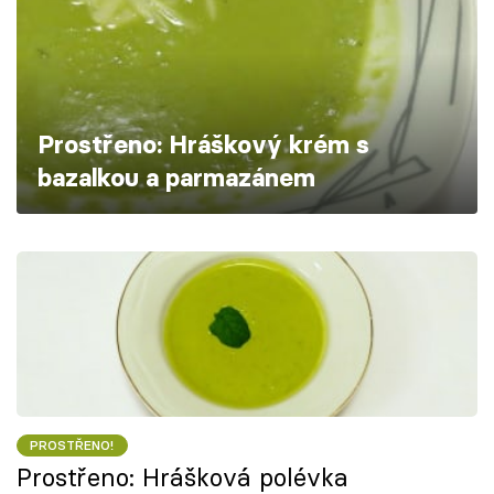
Škola vaření
Recepty z TV
Speciál: Cuketa
Prostřeno: Hráškový krém s
bazalkou a parmazánem
Těhotnej kuchař
Sledujte prima+
Přihlášení
Sledujte nás
PROSTŘENO!
Prostřeno: Hrášková polévka