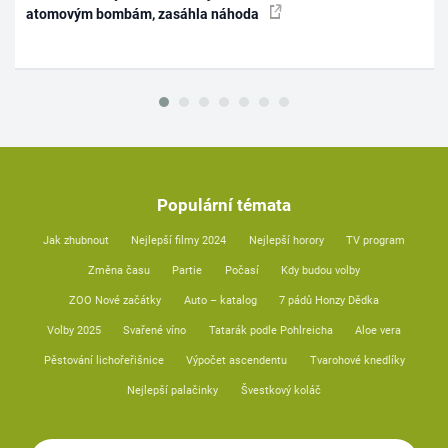
atomovým bombám, zasáhla náhoda
Populární témata
Jak zhubnout
Nejlepší filmy 2024
Nejlepší horory
TV program
Změna času
Partie
Počasí
Kdy budou volby
ZOO Nové začátky
Auto – katalog
7 pádů Honzy Dědka
Volby 2025
Svařené víno
Tatarák podle Pohlreicha
Aloe vera
Pěstování lichořeřišnice
Výpočet ascendentu
Tvarohové knedlíky
Nejlepší palačinky
Švestkový koláč