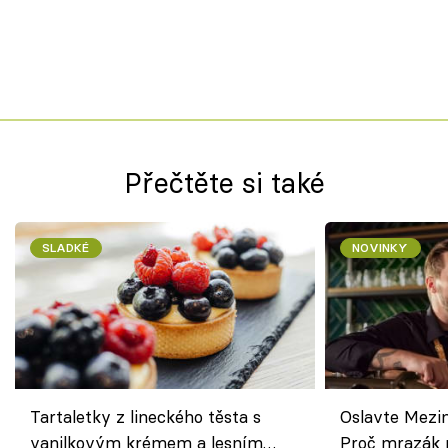
Přečtěte si také
SLADKÉ
NOVINKY
Tartaletky z lineckého těsta s
Oslavte Mezin
vanilkovým krémem a lesním
Proč mrazák n