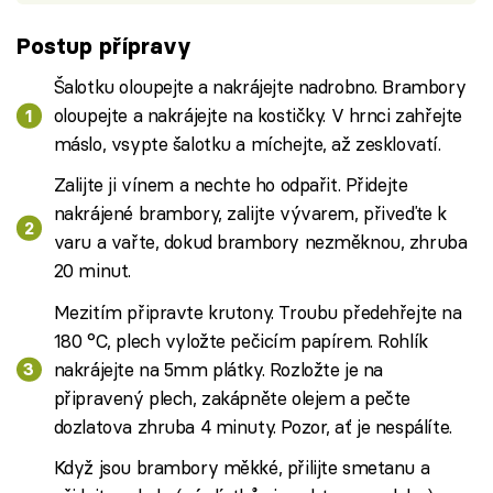
Postup přípravy
Šalotku oloupejte a nakrájejte nadrobno. Brambory
oloupejte a nakrájejte na kostičky. V hrnci zahřejte
máslo, vsypte šalotku a míchejte, až zesklovatí.
Zalijte ji vínem a nechte ho odpařit. Přidejte
nakrájené brambory, zalijte vývarem, přiveďte k
varu a vařte, dokud brambory nezměknou, zhruba
20 minut.
Mezitím připravte krutony. Troubu předehřejte na
180 °C, plech vyložte pečicím papírem. Rohlík
nakrájejte na 5mm plátky. Rozložte je na
připravený plech, zakápněte olejem a pečte
dozlatova zhruba 4 minuty. Pozor, ať je nespálíte.
Když jsou brambory měkké, přilijte smetanu a