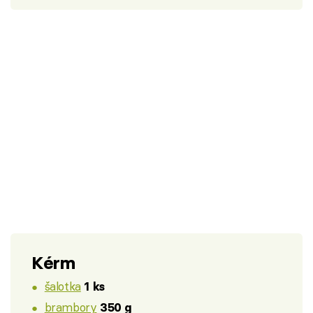
Kérm
šalotka
1 ks
brambory
350 g