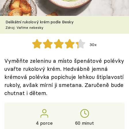
Škola vaření
Recepty z TV
Delikátní rukolový krém podle Besky
Zdroj: Vaříme nebesky
Speciál: Cuketa
30x
Těhotnej kuchař
Vyměňte zeleninu a místo špenátové polévky
Sledujte prima+
uvařte rukolový krém. Hedvábně jemná
krémová polévka popichuje lehkou štiplavostí
Přihlášení
rukoly, avšak mírní ji smetana. Zaručeně bude
chutnat i dětem.
Sledujte nás
4 porce
60 minut