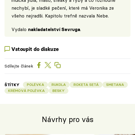
indická jídla, maso, steaky a ryby a co rozhodně
nechybí, je sladké pečení, které má Veronika ze
všeho nejradši. Kapitolu trefně nazvala Nebe.
Vydalo
nakladatelství Sevruga
.
Vstoupit do diskuze
Sdílejte článek
ŠTÍTKY
POLÉVKA
RUKOLA
ROKETA SETÁ
SMETANA
KRÉMOVÁ POLÉVKA
BESKY
Návrhy pro vás