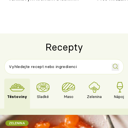
ovocem podle Bread Society
horku vsadit 
Recepty
Těstoviny
Sladké
Maso
Zelenina
Nápoje
ZELENINA