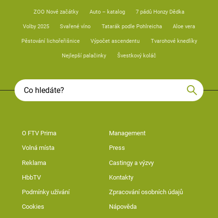
ZOO Nové začátky
Auto – katalog
7 pádů Honzy Dědka
Volby 2025
Svařené víno
Tatarák podle Pohlreicha
Aloe vera
Pěstování lichořeřišnice
Výpočet ascendentu
Tvarohové knedlíky
Nejlepší palačinky
Švestkový koláč
O FTV Prima
Management
Volná místa
Press
Reklama
Castingy a výzvy
HbbTV
Kontakty
Podmínky užívání
Zpracování osobních údajů
Cookies
Nápověda