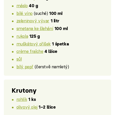
máslo
40 g
bílé víno
(suché)
100 ml
zeleninový vývar
1 litr
smetana ke šlehání
100 ml
rukola
125 g
muškátový oříšek
1 špetka
crème fraîche
4 lžíce
sůl
bílý pepř
(čerstvě namletý)
Krutony
rohlík
1 ks
olivový olej
1–2 lžíce