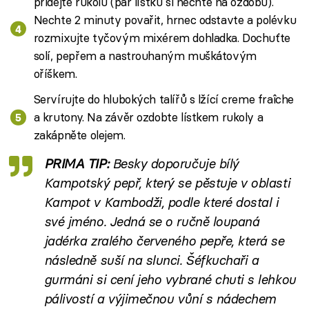
přidejte rukolu (pár lístků si nechte na ozdobu).
Nechte 2 minuty povařit, hrnec odstavte a polévku
rozmixujte tyčovým mixérem dohladka. Dochuťte
solí, pepřem a nastrouhaným muškátovým
oříškem.
Servírujte do hlubokých talířů s lžící creme fraîche
a krutony. Na závěr ozdobte lístkem rukoly a
zakápněte olejem.
PRIMA TIP:
Besky doporučuje bílý
Kampotský pepř, který se pěstuje v oblasti
Kampot v Kambodži, podle které dostal i
své jméno. Jedná se o ručně loupaná
jadérka zralého červeného pepře, která se
následně suší na slunci. Šéfkuchaři a
gurmáni si cení jeho vybrané chuti s lehkou
pálivostí a výjimečnou vůní s nádechem