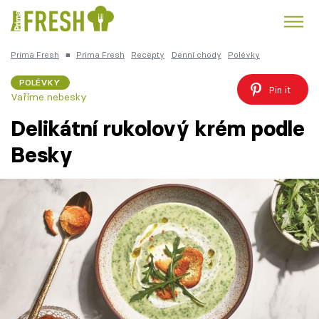
Prima Fresh
■
Prima Fresh
Recepty
Denní chody
Polévky
Kuře
Polévky k večeři
Rychlé večeře
Trendy:
POLÉVKY
Pin it
Vaříme nebesky
Česká kuchyně
Čokoláda
Delikátní rukolový krém podle
Besky
Témata
Recepty
Články
TV Program