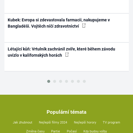
Kubek: Evropa si zdevastovala farmacii, nakupujeme v
Bangladéši. Vojtěch ničí zdravotnictví
Létající kůň: Vrtulník zachránil zvíře, které během závodu
uvízlo v kalifornských horách
Populární témata
Jak zhubnout
Nejlepší filmy 2024
Nejlepší horory
TV program
Změna času
Partie
Počasí
Kdy budou volby