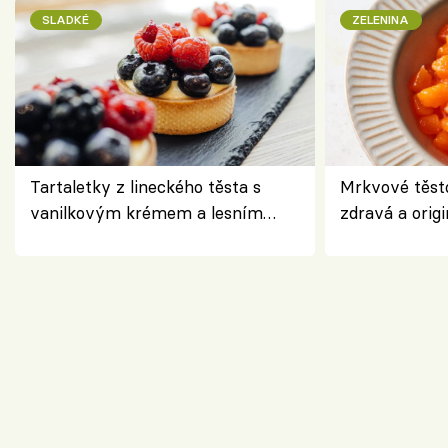
SLADKÉ
ZELENINA
Tartaletky z lineckého těsta s
Mrkvové těst
vanilkovým krémem a lesním
zdravá a origi
ovocem podle Bread Society
klasiky