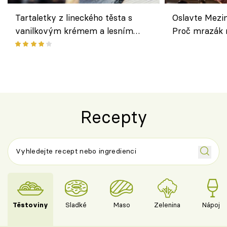
Tartaletky z lineckého těsta s
Oslavte Mezin
vanilkovým krémem a lesním
Proč mrazák n
ovocem podle Bread Society
horku vsadit 
Recepty
Těstoviny
Sladké
Maso
Zelenina
Nápoje