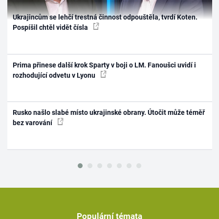
Ukrajincům se lehčí trestná činnost odpouštěla, tvrdí Koten.
Pospíšil chtěl vidět čísla
Prima přinese další krok Sparty v boji o LM. Fanoušci uvidí i
rozhodující odvetu v Lyonu
Rusko našlo slabé místo ukrajinské obrany. Útočit může téměř
bez varování
Populární témata