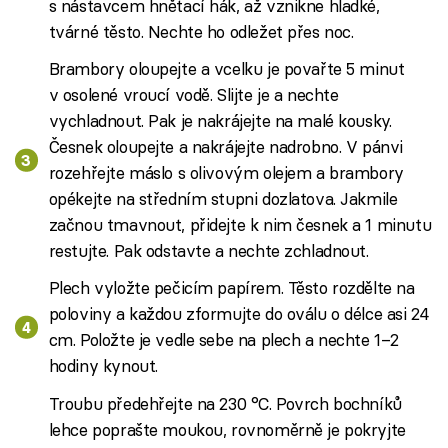
s nástavcem hnětací hák, až vznikne hladké,
tvárné těsto. Nechte ho odležet přes noc.
Brambory oloupejte a vcelku je povařte 5 minut
v osolené vroucí vodě. Slijte je a nechte
vychladnout. Pak je nakrájejte na malé kousky.
Česnek oloupejte a nakrájejte nadrobno. V pánvi
rozehřejte máslo s olivovým olejem a brambory
opékejte na středním stupni dozlatova. Jakmile
začnou tmavnout, přidejte k nim česnek a 1 minutu
restujte. Pak odstavte a nechte zchladnout.
Plech vyložte pečicím papírem. Těsto rozdělte na
poloviny a každou zformujte do oválu o délce asi 24
cm. Položte je vedle sebe na plech a nechte 1–2
hodiny kynout.
Troubu předehřejte na 230 °C. Povrch bochníků
lehce poprašte moukou, rovnoměrně je pokryjte