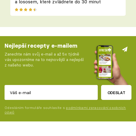
a lososem, které zvládnete do 30 minut
Nejlepší recepty e-mailem
Zanechte nám svůj e-mail a až 5x týdně
vás upozorníme na to nejnovější a nejlepší
z našeho webu.
ODESLAT
Odesláním formuláře souhlasíte s
podmínkami zpracování osobních
údajů