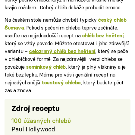
krajíc máslem... Dobrý chléb dokáže probudit emoce.
Na českém stole nemůže chybět typicky
český chléb
. Pokud s pečením chleba teprve začínáte,
Šumava
vsaďte na nejjednodušší recept na
,
chléb bez hnětení
který se vždy povede. Můžete otestovat i jeho zdravější
variantu –
, který se peče
celozrnný chléb bez hnětení
v chlebíčkové formě. Za nejzdravější verzi chleba se
považuje
, který je plný vlákniny a je
semínkový chléb
také bez lepku. Máme pro vás i geniální recept na
nejnadýchanější
, který budete péct
toustový chleba
zas a znova.
Zdroj receptu
100 úžasných chlebů
Paul Hollywood