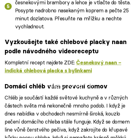
česnekovými brambory a lehce je vtlačte do těsta.
Posypte nadrobno nasekaným koprem a pečte 25
minut dozlatova. Přesuňte na mřížku a nechte
vychladnout.
Vyzkoušejte také chlebové placky naan
podle návodného videoreceptu
Kompletní recept najdete ZDE:
Česnekový naan –
indická chlebová placka s bylinkami
Failed to fetch
Domácí chléb vám provoní domov
Chléb je součástí každé světové kuchyně a v různých
částech světa má nekonečně mnoho podob. I když je
dnes nabídka v obchodech nesmírně široká, kouzlo
pečení domácího chleba stále funguje. Když se domem
line vůně čerstvého pečiva, když zakrojíte do křupavé
kůrky pecnu chleba, když si namažete krásně měkký