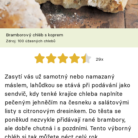
Škola vaření
Recepty z TV
Bramborový chléb s koprem
Speciál: Cuketa
Zdroj: 100 úžasných chlebů
Těhotnej kuchař
29x
Sledujte prima+
Zasytí vás už samotný nebo namazaný
máslem, lahůdkou se stává při podávání jako
Přihlášení
sendvič, kdy tenké krajíce chleba naplníte
pečeným jehněčím na česneku a salátovými
Sledujte nás
listy s citronovým dresinkem. Do těsta se
poněkud nezvykle přidávají rané brambory,
ale dobře chutná i s pozdními. Tento výborný
chléb si tak můžete péct celý rok.