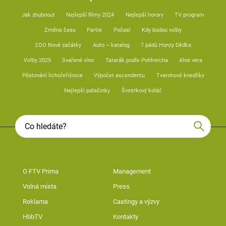
Jak zhubnout
Nejlepší filmy 2024
Nejlepší horory
TV program
Změna času
Partie
Počasí
Kdy budou volby
ZOO Nové začátky
Auto – katalog
7 pádů Honzy Dědka
Volby 2025
Svařené víno
Tatarák podle Pohlreicha
Aloe vera
Pěstování lichořeřišnice
Výpočet ascendentu
Tvarohové knedlíky
Nejlepší palačinky
Švestkový koláč
O FTV Prima
Management
Volná místa
Press
Reklama
Castingy a výzvy
HbbTV
Kontakty