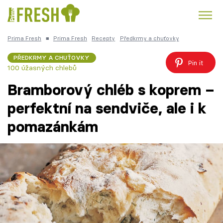
Prima Fresh
■
Prima Fresh
Recepty
Předkrmy a chuťovky
Kuře
Polévky k večeři
Rychlé večeře
Trendy:
PŘEDKRMY A CHUŤOVKY
Pin it
100 úžasných chlebů
Česká kuchyně
Čokoláda
Bramborový chléb s koprem –
perfektní na sendviče, ale i k
pomazánkám
Témata
Recepty
Články
TV Program