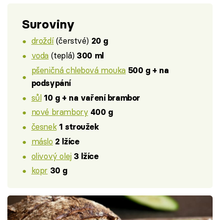
Suroviny
droždí
(čerstvé)
20 g
voda
(teplá)
300 ml
pšeničná chlebová mouka
500 g + na
podsypání
sůl
10 g + na vaření brambor
nové brambory
400 g
česnek
1 stroužek
máslo
2 lžíce
olivový olej
3 lžíce
kopr
30 g