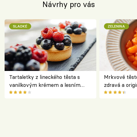
Návrhy pro vás
SLADKÉ
ZELENINA
Tartaletky z lineckého těsta s
Mrkvové těst
vanilkovým krémem a lesním
zdravá a origi
ovocem podle Bread Society
klasiky