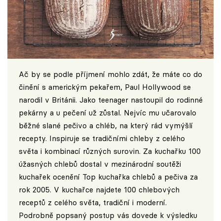
Ač by se podle příjmení mohlo zdát, že máte co do
činění s americkým pekařem, Paul Hollywood se
narodil v Británii. Jako teenager nastoupil do rodinné
pekárny a u pečení už zůstal. Nejvíc mu učarovalo
běžné slané pečivo a chléb, na který rád vymýšlí
recepty. Inspiruje se tradičními chleby z celého
světa i kombinací různých surovin. Za kuchařku 100
úžasných chlebů dostal v mezinárodní soutěži
kuchařek ocenění Top kuchařka chlebů a pečiva za
rok 2005. V kuchařce najdete 100 chlebových
receptů z celého světa, tradiční i moderní.
Podrobně popsaný postup vás dovede k výsledku