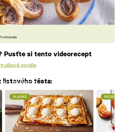
Profimedia
i? Pusťte si tento videorecept
hrušková povidla
 listového těsta:
iled to fetch
SLADKÉ
RECEPTY