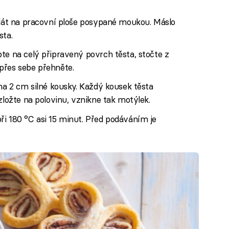
plát na pracovní ploše posypané moukou. Máslo
sta.
te na celý připravený povrch těsta, stočte z
přes sebe přehněte.
 na 2 cm silné kousky. Každý kousek těsta
zložte na polovinu, vznikne tak motýlek.
ři 180 °C asi 15 minut. Před podáváním je