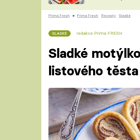
nepotřebujete troubu
ZDENĚK
ČESKO NA TALÍŘI
POHLREICH
Prima Fresh
■
Prima Fresh
Recepty
Sladké
KAROLÍNA,
JAROSLAV SAPÍK
DOMÁCÍ
redakce Prima FRESH
SLADKÉ
KUCHAŘKA
KAROLÍNA
KAMBERSKÁ
Sladké motýlk
listového těsta