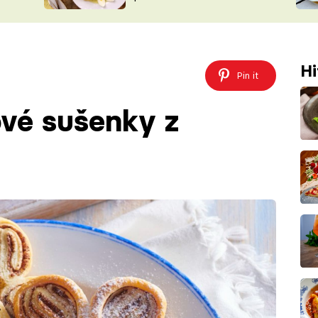
ŠÉFREDAK
VYCHYTÁVKY
SOUTĚŽ FR
NA NÁKUPECH
ČASOPIS
Hi
Pin it
ové sušenky z