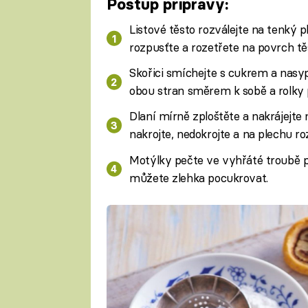
Postup přípravy:
Listové těsto rozválejte na tenký 
rozpusťte a rozetřete na povrch tě
Skořici smíchejte s cukrem a nasyp
obou stran směrem k sobě a rolky 
Dlaní mírně zploštěte a nakrájejte
nakrojte, nedokrojte a na plechu ro
Motýlky pečte ve vyhřáté troubě p
můžete zlehka pocukrovat.