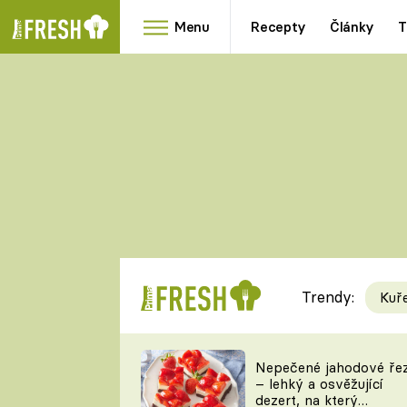
Menu
Recepty
Články
T
Oblíbené
Přílohy
recepty
HRANOLKY
HOUBY
KNEDLÍKY
DÝNĚ
KAŠE
RYCHLOVKY
Trendy:
Kuř
Populární
Videorecept
Nepečené jahodové ře
– lehký a osvěžující
kuchaři
dezert, na který
TEĎ VAŘÍ ŠÉF!