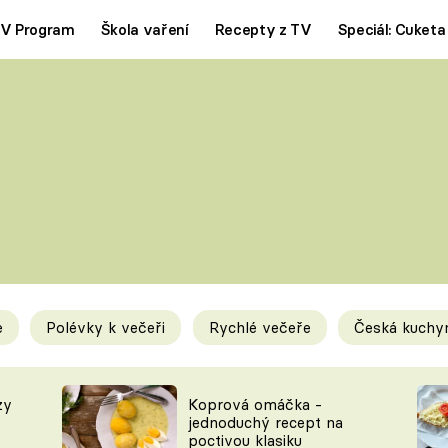
V Program
Škola vaření
Recepty z TV
Speciál: Cuketa
Polévky
Saláty
ČESKÁ KLASIKA
TĚSTOVIN
SILNÉ VÝVARY
SLADKÉ
KRÉMOVÉ
BEZMASÁ J
e
Polévky k večeři
Rychlé večeře
Česká kuchy
y
Tipy a triky
Novink
zy
Koprová omáčka -
jednoduchý recept na
poctivou klasiku
KAM ZA JÍDLEM
BLOG