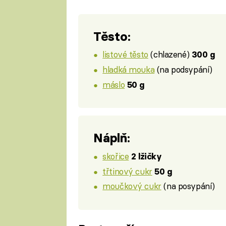
Těsto:
listové těsto
(chlazené)
300 g
hladká mouka
(na podsypání)
máslo
50 g
Náplň:
skořice
2 lžičky
třtinový cukr
50 g
moučkový cukr
(na posypání)