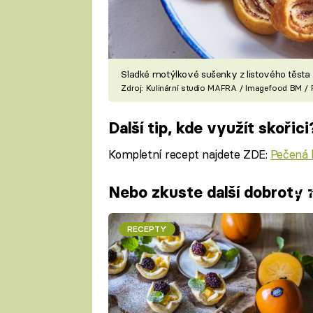
Sladké motýlkové sušenky z listového těsta
Zdroj: Kulinární studio MAFRA / Imagefood BM / 
Další tip, kde využít skořic
Kompletní recept najdete ZDE:
Pečená 
Nebo zkuste další dobroty z
Fa
RECEPTY