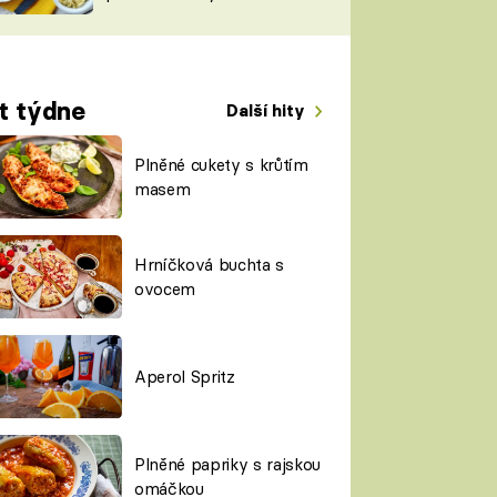
TORKY
ESH
t týdne
Další hity
Plněné cukety s krůtím
masem
Hrníčková buchta s
ovocem
Aperol Spritz
Plněné papriky s rajskou
omáčkou