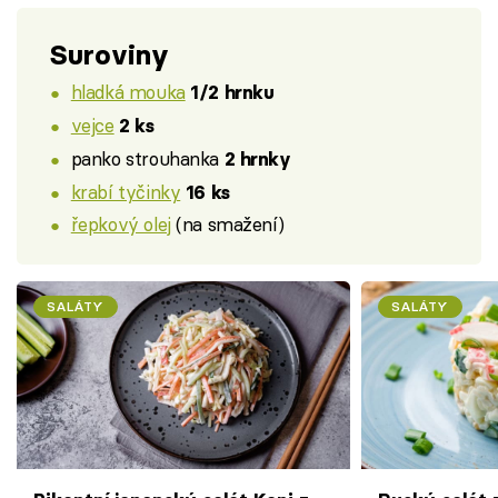
Suroviny
hladká mouka
1/2 hrnku
vejce
2 ks
panko strouhanka
2 hrnky
krabí tyčinky
16 ks
řepkový olej
(na smažení)
SALÁTY
SALÁTY