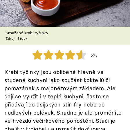
Škola vaření
Recepty z TV
Smažené krabí tyčinky
Speciál: Cuketa
Zdroj: iStock
Těhotnej kuchař
27x
Sledujte prima+
Krabí tyčinky jsou oblíbené hlavně ve
studené kuchyni jako součást koktejlů či
Přihlášení
pomazánek s majonézovým základem. Ale
dají se využít i v teplé kuchyni, často se
Sledujte nás
přidávají do asijských stir-fry nebo do
nudlových polévek. Snadno je ale proměníte
ve hvězdu večírkového pohoštění. Stačí je
obalit v trojobalu a usmažit dokřupava.