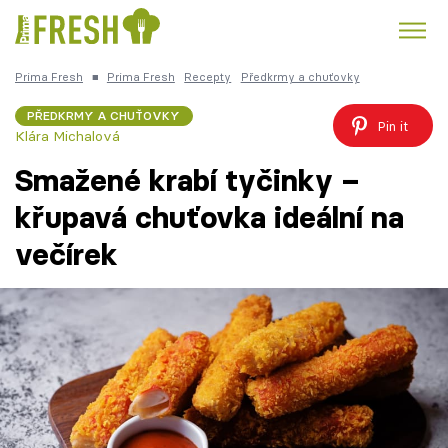
Prima Fresh
■
Prima Fresh
Recepty
Předkrmy a chuťovky
Kuře
Polévky k večeři
Rychlé večeře
Trendy:
PŘEDKRMY A CHUŤOVKY
Pin it
Klára Michalová
Česká kuchyně
Čokoláda
Smažené krabí tyčinky –
křupavá chuťovka ideální na
večírek
Témata
Recepty
Články
TV Program