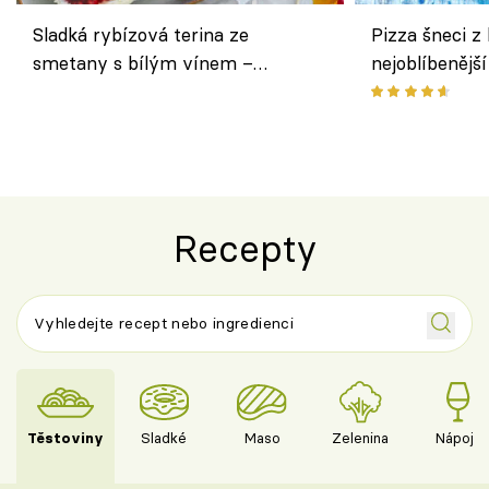
Sladká rybízová terina ze
Pizza šneci z 
smetany s bílým vínem –
nejoblíbenějš
osvěžující dezert s ovocem
Recepty
Těstoviny
Sladké
Maso
Zelenina
Nápoje