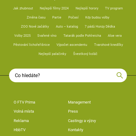
Jak zhubnout
Nejlepší filmy 2024
Nejlepší horory
TV program
Změna času
Partie
Počasí
Kdy budou volby
ZOO Nové začátky
Auto – katalog
7 pádů Honzy Dědka
Volby 2025
Svařené víno
Tatarák podle Pohlreicha
Aloe vera
Pěstování lichořeřišnice
Výpočet ascendentu
Tvarohové knedlíky
Nejlepší palačinky
Švestkový koláč
O FTV Prima
Management
Volná místa
Press
Reklama
Castingy a výzvy
HbbTV
Kontakty