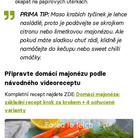
okapat na papírových utěrkách.
PRIMA TIP:
Maso krabích tyčinek je lehce
nasládlé, proto je podávejte se skrojkem
citronu nebo limetkovou majonézou. Ale
pokud máte sladkou chuť rádi, klidně je
namáčejte do kečupu nebo
sweet chilli
omáčky
.
Připravte domácí majonézu podle
návodného videoreceptu
Kompletní recept najdete ZDE:
Domácí majonéza:
základní recept krok za krokem + 4 ochucené
varianty
Failed to fetch