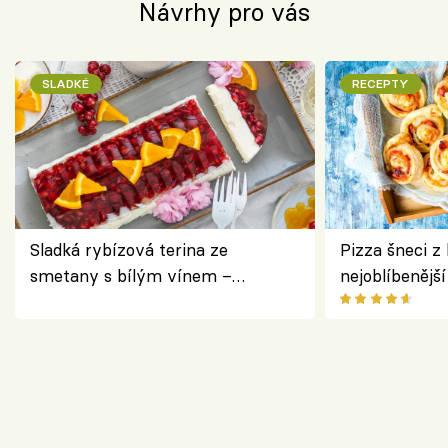
Návrhy pro vás
SLADKÉ
RECEPTY
Sladká rybízová terina ze
Pizza šneci z 
smetany s bílým vínem –
nejoblíbenějš
osvěžující dezert s ovocem