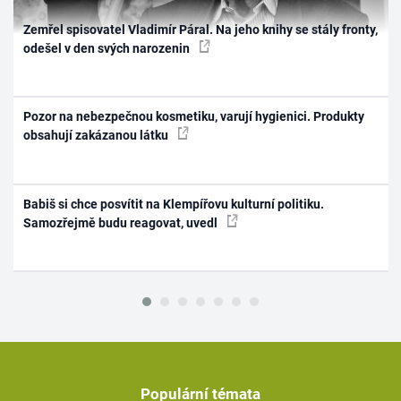
Zemřel spisovatel Vladimír Páral. Na jeho knihy se stály fronty,
odešel v den svých narozenin
Pozor na nebezpečnou kosmetiku, varují hygienici. Produkty
obsahují zakázanou látku
Babiš si chce posvítit na Klempířovu kulturní politiku.
Samozřejmě budu reagovat, uvedl
Populární témata