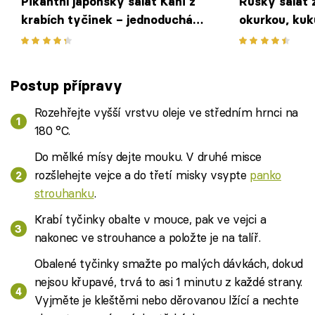
Pikantní japonský salát Kani z
Ruský salát 
krabích tyčinek – jednoduchá
okurkou, kuku
chuťovka, kterou si zamilujete
jednoduchý r
chuťovku
Postup přípravy
Rozehřejte vyšší vrstvu oleje ve středním hrnci na
180 °C.
Do mělké mísy dejte mouku. V druhé misce
rozšlehejte vejce a do třetí misky vsypte
panko
strouhanku
.
Krabí tyčinky obalte v mouce, pak ve vejci a
nakonec ve strouhance a položte je na talíř.
Obalené tyčinky smažte po malých dávkách, dokud
nejsou křupavé, trvá to asi 1 minutu z každé strany.
Vyjměte je kleštěmi nebo děrovanou lžící a nechte