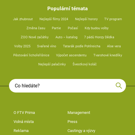
Populární témata
Jak zhubnout
Nejlepší filmy 2024
Nejlepší horory
TV program
Změna času
Partie
Počasí
Kdy budou volby
ZOO Nové začátky
Auto – katalog
7 pádů Honzy Dědka
Volby 2025
Svařené víno
Tatarák podle Pohlreicha
Aloe vera
Pěstování lichořeřišnice
Výpočet ascendentu
Tvarohové knedlíky
Nejlepší palačinky
Švestkový koláč
O FTV Prima
Management
Volná místa
Press
Reklama
Castingy a výzvy