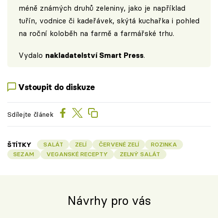
méně známých druhů zeleniny, jako je například
tuřín, vodnice či kadeřávek, skýtá kuchařka i pohled
na roční koloběh na farmě a farmářské trhu.
Vydalo
nakladatelství Smart Press
.
Vstoupit do diskuze
Sdílejte článek
ŠTÍTKY
SALÁT
ZELÍ
ČERVENÉ ZELÍ
ROZINKA
SEZAM
VEGANSKÉ RECEPTY
ZELNÝ SALÁT
Návrhy pro vás