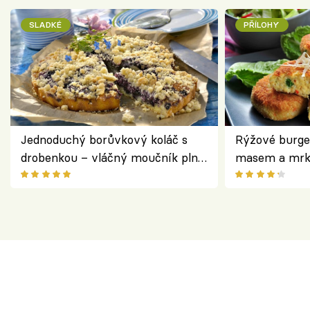
SLADKÉ
PŘÍLOHY
Jednoduchý borůvkový koláč s
Rýžové burge
drobenkou – vláčný moučník plný
masem a mrk
ovoce
salátem – leh