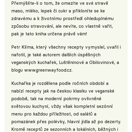
Přemýšlíte-li o tom, že omezíte ve své stravě
maso, mléko, lepek či cukr a přikloníte se ke
zdravému a k životnímu prostředí ohleduplnému
způsobu stravování, ale nevíte, co vlastně vařit,
pak je tato kniha určena právě vám!
Petr Klíma, který všechny recepty vymyslel, uvařil i
nafotil, je také autorem dalších úspěšných
veganských kuchařek, Luštěninové a Obilovinové, a
blogu
www.greenwayfood.cz
.
Kuchařka je rozdělena podle ročních období a
nabízí recepty jak na českou klasiku ve veganské
podobě, tak na moderní pokrmy ovlivněné
světovou kuchyní, vždy však kompletní sezónní
menu pro každou příležitost, od salátů a
pomazánek přes polévky, hlavní jídla až po dezerty.
Kromě receptů ze sezonních a lokálních, běžných i