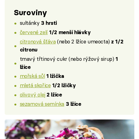
Suroviny
sultánky
3 hrsti
červené zelí
1/2 menší hlávky
citronová šťáva
(nebo 2 lžíce umeocta)
z 1/2
citronu
tmavý třtinový cukr (nebo rýžový sirup)
1
lžíce
mořská sůl
1 lžička
mletá skořice
1/2 lžičky
olivový olej
2 lžíce
sezamová semínka
3 lžíce