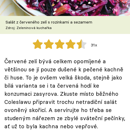
Škola vaření
Recepty z TV
Salát z červeného zelí s rozinkami a sezamem
Zdroj: Zeleninová kuchařka
Speciál: Cuketa
31x
Těhotnej kuchař
Červené zelí bývá celkem opomíjené a
Sledujte prima+
většinou se jí pouze dušené k pečené kachně
či huse. To je ovšem velká škoda, stejně jako
Přihlášení
bílá varianta se i ta červená hodí ke
konzumaci zasyrova. Zkuste místo běžného
Coleslawu připravit trochu netradiční salát
Sledujte nás
ovoněný skořicí. A servírujte ho třeba se
studeným nářezem ze zbylé sváteční pečínky,
ať už to byla kachna nebo vepřové.