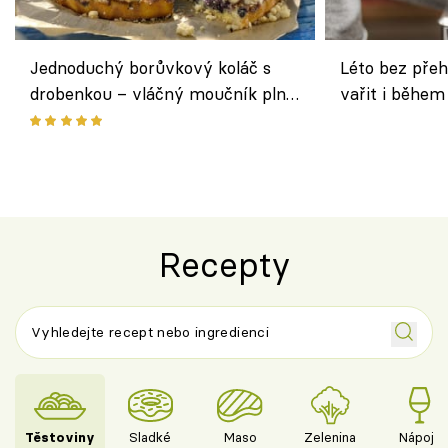
Jednoduchý borůvkový koláč s
Léto bez přeh
drobenkou – vláčný moučník plný
vařit i během
ovoce
Recepty
Těstoviny
Sladké
Maso
Zelenina
Nápoje