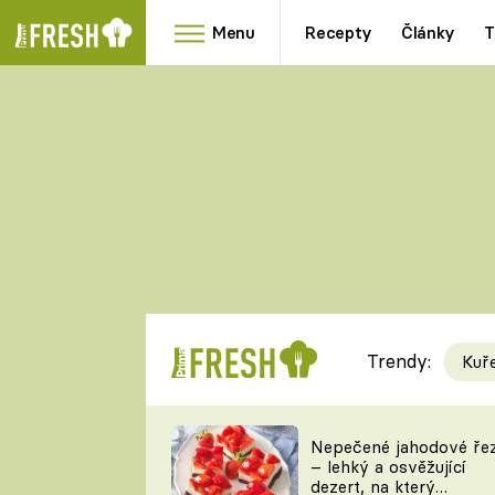
Menu
Recepty
Články
T
Oblíbené
Přílohy
recepty
HRANOLKY
HOUBY
KNEDLÍKY
DÝNĚ
KAŠE
RYCHLOVKY
Trendy:
Kuř
Populární
Videorecept
Nepečené jahodové ře
– lehký a osvěžující
kuchaři
dezert, na který
TEĎ VAŘÍ ŠÉF!