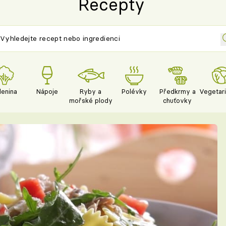
Recepty
lenina
Nápoje
Ryby a
Polévky
Předkrmy a
Vegetar
mořské plody
chuťovky