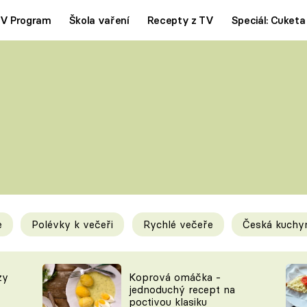
V Program
Škola vaření
Recepty z TV
Speciál: Cuketa
Polévky
Saláty
ČESKÁ KLASIKA
TĚSTOVIN
SILNÉ VÝVARY
SLADKÉ
KRÉMOVÉ
BEZMASÁ J
e
Polévky k večeři
Rychlé večeře
Česká kuchy
y
Tipy a triky
Novink
zy
Koprová omáčka -
jednoduchý recept na
poctivou klasiku
KAM ZA JÍDLEM
BLOG