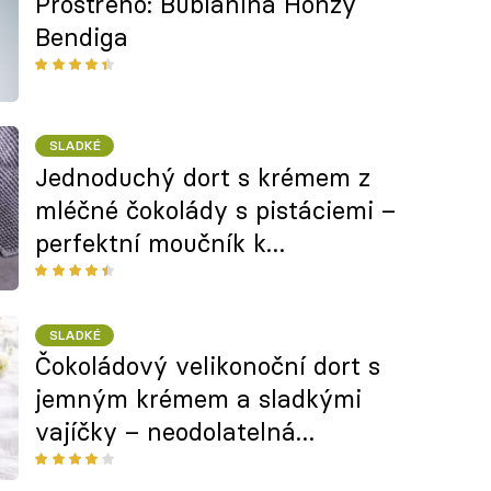
Prostřeno: Bublanina Honzy
Bendiga
SLADKÉ
Jednoduchý dort s krémem z
mléčné čokolády s pistáciemi –
perfektní moučník k
narozeninám i ke kávě po
nedělním obědě
SLADKÉ
Čokoládový velikonoční dort s
jemným krémem a sladkými
vajíčky – neodolatelná
kombinace čokolády a oříšků