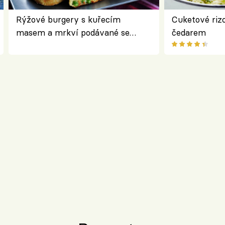
Rýžové burgery s kuřecím
Cuketové rizo
masem a mrkví podávané se
čedarem
salátem – lehká a chutná večeře