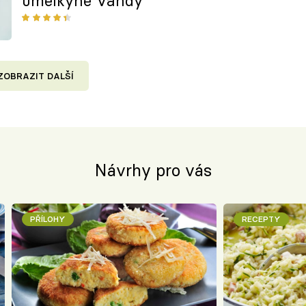
umělkyně Vandy
ZOBRAZIT DALŠÍ
Návrhy pro vás
PŘÍLOHY
RECEPTY