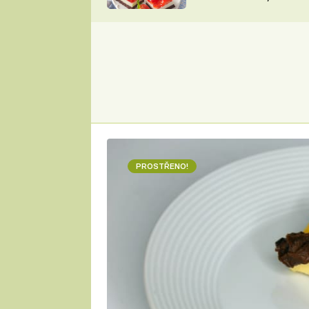
nepotřebujete troubu
ZDENĚK
ČESKO NA TALÍŘI
POHLREICH
KAROLÍNA,
JAROSLAV SAPÍK
DOMÁCÍ
KUCHAŘKA
KAROLÍNA
KAMBERSKÁ
PROSTŘENO!