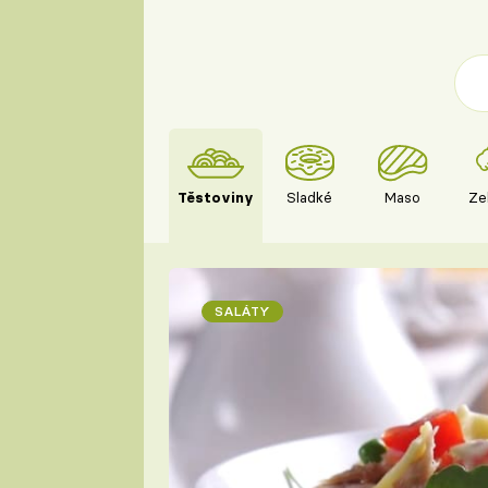
Těstoviny
Sladké
Maso
Ze
SALÁTY