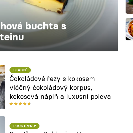
ohová buchta s
teinu
SLADKÉ
Čokoládové řezy s kokosem –
vláčný čokoládový korpus,
kokosová náplň a luxusní poleva
PROSTŘENO!