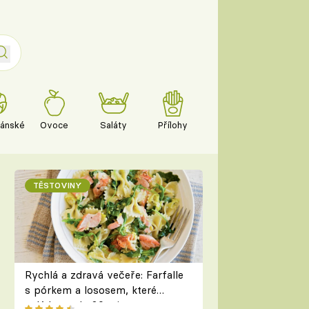
iánské
Ovoce
Saláty
Přílohy
TĚSTOVINY
Rychlá a zdravá večeře: Farfalle
s pórkem a lososem, které
zvládnete do 30 minut