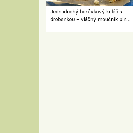
Jednoduchý borůvkový koláč s
drobenkou – vláčný moučník plný
ovoce