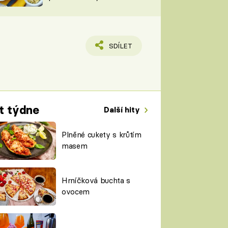
TORKY
ESH
SDÍLET
t týdne
Další hity
Plněné cukety s krůtím
masem
Hrníčková buchta s
ovocem