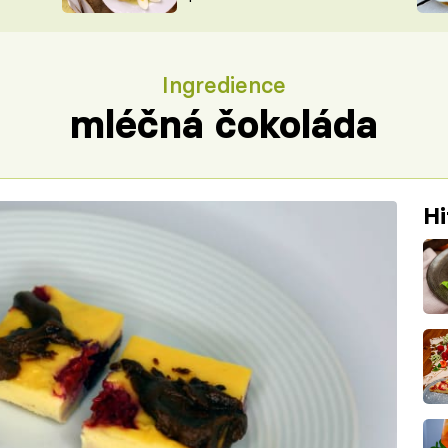
ŠÉFREDAK
VYCHYTÁVKY
SOUTĚŽ FR
NA NÁKUPECH
Ingredience
ČASOPIS
mléčná čokoláda
Hi