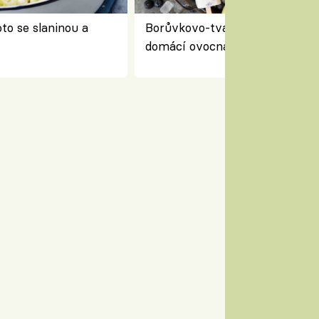
to se slaninou a
Borůvkovo-tvarohové nanuky 
domácí ovocná zmrzlina na dř