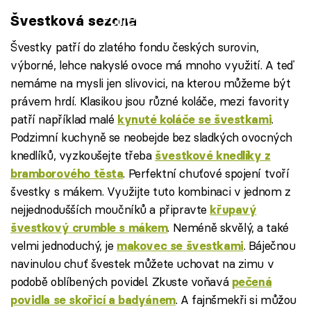
Failed to fetch
Švestková sezona
Švestky patří do zlatého fondu českých surovin,
výborné, lehce nakyslé ovoce má mnoho využití. A teď
nemáme na mysli jen slivovici, na kterou můžeme být
právem hrdí. Klasikou jsou různé koláče, mezi favority
patří například malé
.
kynuté koláče se švestkami
Podzimní kuchyně se neobejde bez sladkých ovocných
knedlíků, vyzkoušejte třeba
švestkové knedlíky z
. Perfektní chuťové spojení tvoří
bramborového těsta
švestky s mákem. Využijte tuto kombinaci v jednom z
nejjednodušších moučníků a připravte
křupavý
. Neméně skvělý, a také
švestkový crumble s mákem
velmi jednoduchý, je
. Báječnou
makovec se švestkami
navinulou chuť švestek můžete uchovat na zimu v
podobě oblíbených povidel. Zkuste voňavá
pečená
. A fajnšmekři si můžou
povidla se skořicí a badyánem