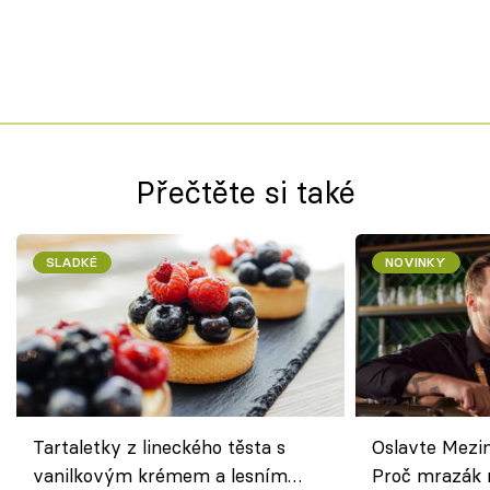
Přečtěte si také
SLADKÉ
NOVINKY
Tartaletky z lineckého těsta s
Oslavte Mezin
vanilkovým krémem a lesním
Proč mrazák n