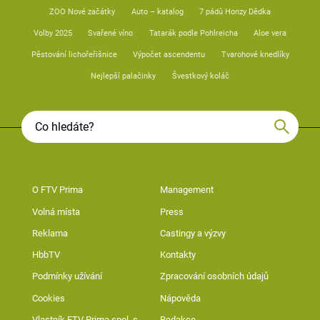
ZOO Nové začátky
Auto – katalog
7 pádů Honzy Dědka
Volby 2025
Svařené víno
Tatarák podle Pohlreicha
Aloe vera
Pěstování lichořeřišnice
Výpočet ascendentu
Tvarohové knedlíky
Nejlepší palačinky
Švestkový koláč
O FTV Prima
Management
Volná místa
Press
Reklama
Castingy a výzvy
HbbTV
Kontakty
Podmínky užívání
Zpracování osobních údajů
Cookies
Nápověda
Vlastník FTV Prima spol. s
Redakce