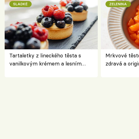
SLADKÉ
ZELENINA
Tartaletky z lineckého těsta s
Mrkvové těst
vanilkovým krémem a lesním
zdravá a origi
ovocem podle Bread Society
klasiky