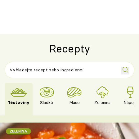
ovocem podle Bread Society
horku vsadit 
Recepty
Těstoviny
Sladké
Maso
Zelenina
Nápoje
ZELENINA