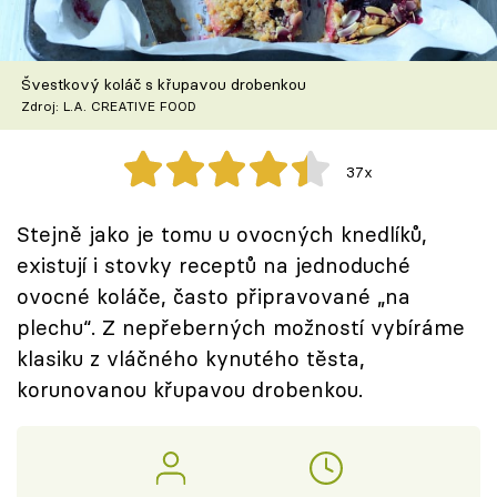
Škola vaření
Recepty z TV
Švestkový koláč s křupavou drobenkou
Zdroj: L.A. CREATIVE FOOD
Speciál: Cuketa
37x
Těhotnej kuchař
Stejně jako je tomu u ovocných knedlíků,
Sledujte prima+
existují i stovky receptů na jednoduché
ovocné koláče, často připravované „na
Přihlášení
plechu“. Z nepřeberných možností vybíráme
klasiku z vláčného kynutého těsta,
korunovanou křupavou drobenkou.
Sledujte nás