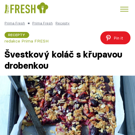
Prima Fresh
■
Prima Fresh
Recepty
Kuře
Polévky k večeři
Rychlé večeře
Trendy:
RECEPTY
Pin it
redakce Prima FRESH
Česká kuchyně
Čokoláda
Švestkový koláč s křupavou
drobenkou
Témata
Recepty
Články
TV Program