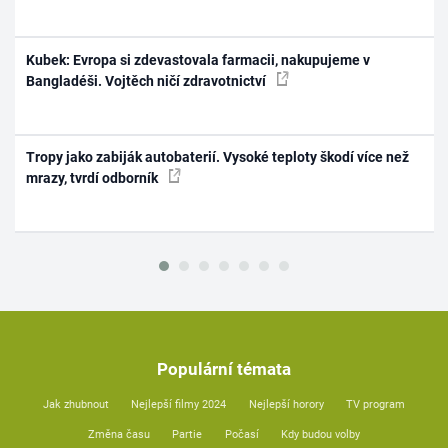
Kubek: Evropa si zdevastovala farmacii, nakupujeme v
Bangladéši. Vojtěch ničí zdravotnictví
Tropy jako zabiják autobaterií. Vysoké teploty škodí více než
mrazy, tvrdí odborník
Populární témata
Jak zhubnout
Nejlepší filmy 2024
Nejlepší horory
TV program
Změna času
Partie
Počasí
Kdy budou volby