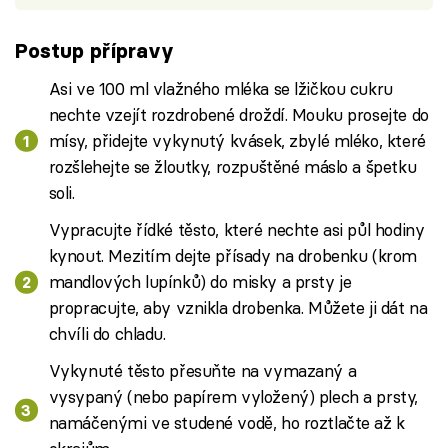
Postup přípravy
Asi ve 100 ml vlažného mléka se lžičkou cukru
nechte vzejít rozdrobené droždí. Mouku prosejte do
mísy, přidejte vykynutý kvásek, zbylé mléko, které
rozšlehejte se žloutky, rozpuštěné máslo a špetku
soli.
Vypracujte řídké těsto, které nechte asi půl hodiny
kynout. Mezitím dejte přísady na drobenku (krom
mandlových lupínků) do misky a prsty je
propracujte, aby vznikla drobenka. Můžete ji dát na
chvíli do chladu.
Vykynuté těsto přesuňte na vymazaný a
vysypaný (nebo papírem vyložený) plech a prsty,
namáčenými ve studené vodě, ho roztlačte až k