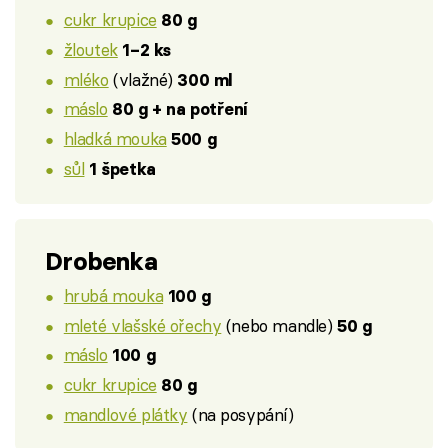
cukr krupice
80 g
žloutek
1–2 ks
mléko
(vlažné)
300 ml
máslo
80 g + na potření
hladká mouka
500 g
sůl
1 špetka
Drobenka
hrubá mouka
100 g
mleté vlašské ořechy
(nebo mandle)
50 g
máslo
100 g
cukr krupice
80 g
mandlové plátky
(na posypání)