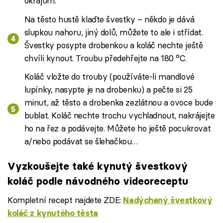
okrajům.
Na těsto hustě klaďte švestky – někdo je dává
slupkou nahoru, jiný dolů, můžete to ale i střídat.
Švestky posypte drobenkou a koláč nechte ještě
chvíli kynout. Troubu předehřejte na 180 °C.
Koláč vložte do trouby (používáte-li mandlové
lupínky, nasypte je na drobenku) a pečte si 25
minut, až těsto a drobenka zezlátnou a ovoce bude
bublat. Koláč nechte trochu vychladnout, nakrájejte
ho na řez a podávejte. Můžete ho ještě pocukrovat
a/nebo podávat se šlehačkou…
Vyzkoušejte také kynutý švestkový
koláč podle návodného videoreceptu
Kompletní recept najdete ZDE:
Nadýchaný švestkový
koláč z kynutého těsta