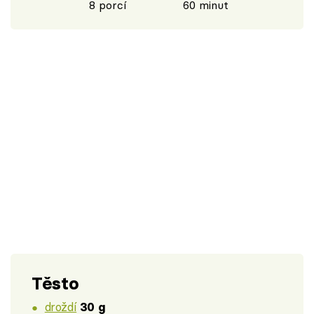
8 porcí
60 minut
Těsto
droždí
30 g