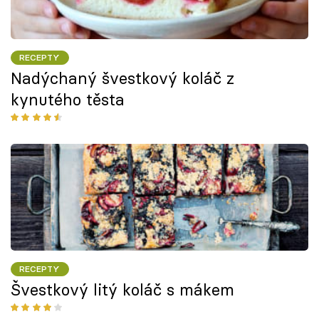
RECEPTY
Nadýchaný švestkový koláč z
kynutého těsta
RECEPTY
Švestkový litý koláč s mákem