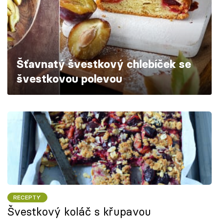
Škola vaření
Recepty z TV
Speciál: Cuketa
Šťavnatý švestkový chlebíček se
švestkovou polevou
Těhotnej kuchař
Sledujte prima+
Přihlášení
Sledujte nás
RECEPTY
Švestkový koláč s křupavou