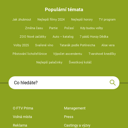
Populární témata
Jak zhubnout
Nejlepší filmy 2024
Nejlepší horory
TV program
Změna času
Partie
Počasí
Kdy budou volby
ZOO Nové začátky
Auto – katalog
7 pádů Honzy Dědka
Volby 2025
Svařené víno
Tatarák podle Pohlreicha
Aloe vera
Pěstování lichořeřišnice
Výpočet ascendentu
Tvarohové knedlíky
Nejlepší palačinky
Švestkový koláč
O FTV Prima
Management
Volná místa
Press
Reklama
Castingy a výzvy