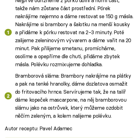
Nejprve odřízneme z pórku dolní a horní část,
takže nám zůstane část prostřední. Pórek
nakrájíme najemno a dáme restovat se 150 g másla.
Nakrájíme si brambory a šalotku na menší kousky
a přidáme k pórku restovat na 2–3 minuty. Poté
zalijeme zeleninovým vývarem a dáme vařit na 20
minut. Pak přilijeme smetanu, promícháme,
osolíme a opepříme dle chuti, přidáme zbytek
másla. Polévku rozmixujeme dohladka.
Bramborová sláma: Brambory nakrájíme na plátky
a pak na tenké hranolky, dáme dozlatova osmažit
do fritovacího hrnce. Servírujeme tak, že na talíř
dáme kopeček mascarpone, na něj bramborovou
slámu jako na ostrůvek, který můžeme ozdobit
něčím zeleným, a kolem nalijeme polévku.
Autor receptu: Pavel Adamec