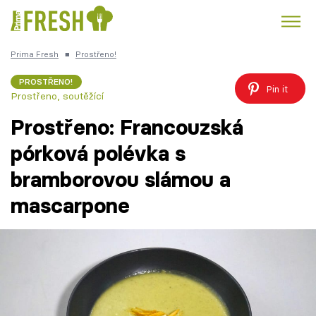
Prima Fresh
■
Prostřeno!
Kuře
Polévky k večeři
Rychlé večeře
Trendy:
PROSTŘENO!
Pin it
Prostřeno, soutěžící
Česká kuchyně
Čokoláda
Prostřeno: Francouzská
pórková polévka s
bramborovou slámou a
Témata
mascarpone
Recepty
Články
TV Program