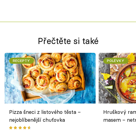
Přečtěte si také
RECEPTY
POLÉVKY
Pizza šneci z listového těsta –
Hruškový ram
nejoblíbenější chuťovka
masem – netr
asijském styl