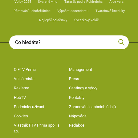
Volby 2025
Svařené víno
Tatarák podle Pohlreicha
Aloe vera
Pěstování lichořeřišnice
Výpočet ascendentu
Tvarohové knedlíky
Nejlepší palačinky
Švestkový koláč
O FTV Prima
Management
Volná místa
Press
Reklama
Castingy a výzvy
HbbTV
Kontakty
Podmínky užívání
Zpracování osobních údajů
Cookies
Nápověda
Vlastník FTV Prima spol. s
Redakce
r.o.