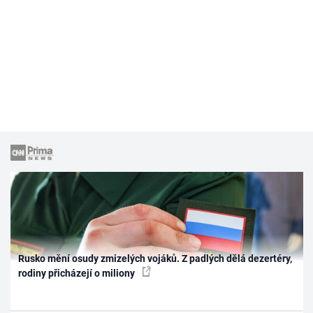
Rusko mění osudy zmizelých vojáků. Z padlých dělá dezertéry,
rodiny přicházejí o miliony