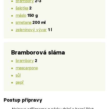
brambory
2-3
šalotka
2
máslo
150 g
smetana
200 ml
zeleninový vývar
1 l
Bramborová sláma
brambory
2
mascarpone
sůl
pepř
Postup přípravy