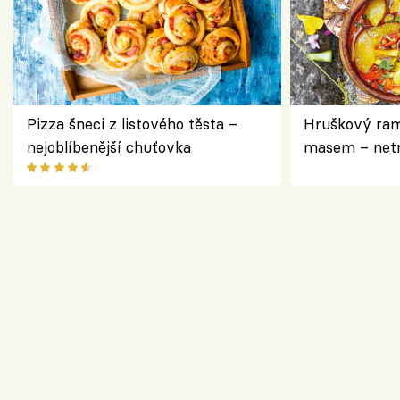
Pizza šneci z listového těsta –
Hruškový ram
nejoblíbenější chuťovka
masem – netr
asijském styl