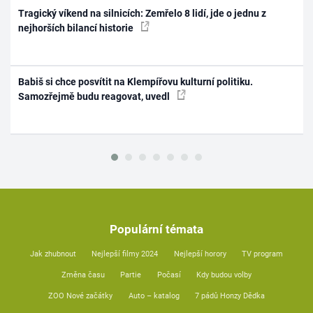
Tragický víkend na silnicích: Zemřelo 8 lidí, jde o jednu z
nejhorších bilancí historie
Babiš si chce posvítit na Klempířovu kulturní politiku.
Samozřejmě budu reagovat, uvedl
Populární témata
Jak zhubnout
Nejlepší filmy 2024
Nejlepší horory
TV program
Změna času
Partie
Počasí
Kdy budou volby
ZOO Nové začátky
Auto – katalog
7 pádů Honzy Dědka