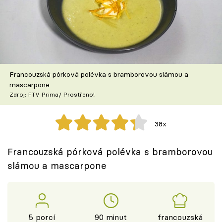
Škola vaření
Recepty z TV
Speciál: Cuketa
Francouzská pórková polévka s bramborovou slámou a
Těhotnej kuchař
mascarpone
Zdroj: FTV Prima/ Prostřeno!
Sledujte prima+
38x
Přihlášení
Francouzská pórková polévka s bramborovou
slámou a mascarpone
Sledujte nás
5 porcí
90 minut
francouzská