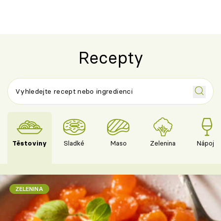
Recepty
Těstoviny
Sladké
Maso
Zelenina
Nápoje
ZELENINA