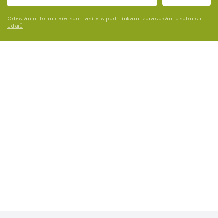
Odesláním formuláře souhlasíte s
podmínkami zpracování osobních
údajů