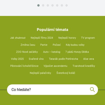
Populární témata
Jak zhubnout
Nejlepší filmy 2024
Nejlepší horory
TV program
Změna času
Partie
Počasí
Kdy budou volby
ZOO Nové začátky
Auto – katalog
7 pádů Honzy Dědka
Volby 2025
Svařené víno
Tatarák podle Pohlreicha
Aloe vera
Pěstování lichořeřišnice
Výpočet ascendentu
Tvarohové knedlíky
Nejlepší palačinky
Švestkový koláč