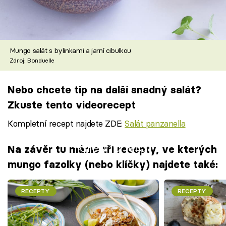
Mungo salát s bylinkami a jarní cibulkou
Zdroj: Bonduelle
Nebo chcete tip na další snadný salát?
Zkuste tento videorecept
Kompletní recept najdete ZDE:
Salát panzanella
Failed to fetch
Na závěr tu máme tři recepty, ve kterých
mungo fazolky (nebo klíčky) najdete také:
RECEPTY
RECEPTY