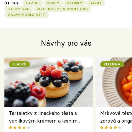
ŠTÍTKY
FAZOLE
HOBBY
BYLINKY
SALÁT
VOLNÝ ČAS
ŽIVOTNÍ STYL A VOLNÝ ČAS
ZÁJEM O JÍDLO A PITÍ
Návrhy pro vás
SLADKÉ
ZELENINA
Tartaletky z lineckého těsta s
Mrkvové těst
vanilkovým krémem a lesním
zdravá a origi
ovocem podle Bread Society
klasiky