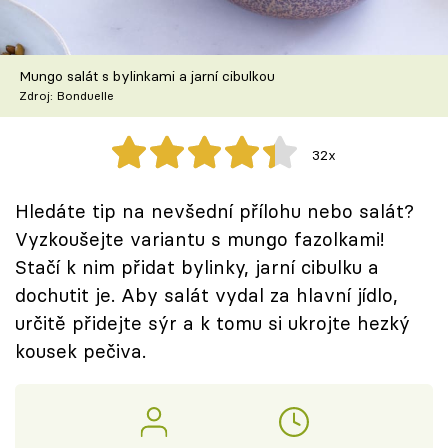
Škola vaření
Recepty z TV
Mungo salát s bylinkami a jarní cibulkou
Zdroj: Bonduelle
Speciál: Cuketa
32x
Těhotnej kuchař
Hledáte tip na nevšední přílohu nebo salát?
Sledujte prima+
Vyzkoušejte variantu s mungo fazolkami!
Stačí k nim přidat bylinky, jarní cibulku a
Přihlášení
dochutit je. Aby salát vydal za hlavní jídlo,
určitě přidejte sýr a k tomu si ukrojte hezký
kousek pečiva.
Sledujte nás