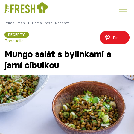
Prima Fresh
■
Prima Fresh
Recepty
Kuře
Polévky k večeři
Rychlé večeře
Trendy:
RECEPTY
Pin it
Bonduelle
Česká kuchyně
Čokoláda
Mungo salát s bylinkami a
jarní cibulkou
Témata
Recepty
Články
TV Program