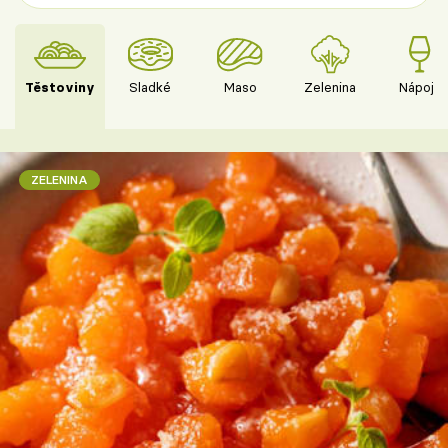
Těstoviny
Sladké
Maso
Zelenina
Nápoje
ZELENINA