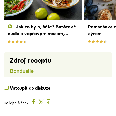
Jak to bylo, šéfe? Batátové
Pomazánka z
nudle s vepřovým masem,
sýrem
shiitake, mungo klíčky a
zázvorem podle Antonína
Bradáče
Zdroj receptu
Bonduelle
Vstoupit do diskuze
Sdílejte článek