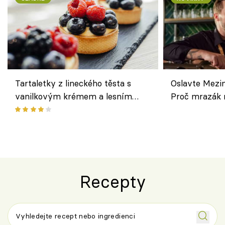
Tartaletky z lineckého těsta s
Oslavte Mezin
vanilkovým krémem a lesním
Proč mrazák n
ovocem podle Bread Society
horku vsadit 
Recepty