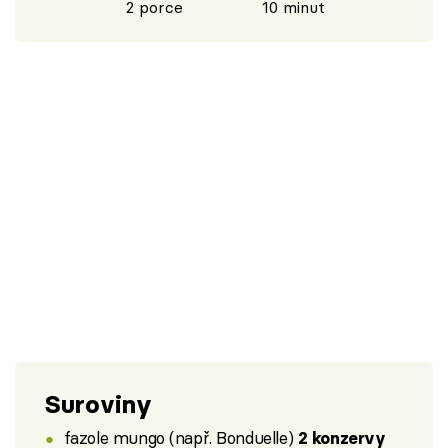
2 porce
10 minut
Suroviny
fazole mungo (např. Bonduelle)
2 konzervy