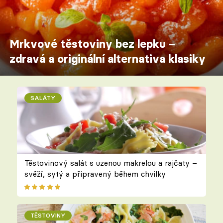
Mrkvové těstoviny bez lepku –
zdravá a originální alternativa klasiky
SALÁTY
Těstovinový salát s uzenou makrelou a rajčaty –
svěží, sytý a připravený během chvilky
TĚSTOVINY