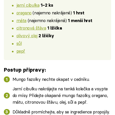
jarní cibulka
1–2 ks
oregano
(najemno nakrájené)
1 hrst
máta
(najemno nakrájená)
1 menší hrst
citronová šťáva
1 lžička
olivový olej
2 lžičky
sůl
pepř
Postup přípravy:
Mungo fazolky nechte okapat v cedníku.
Jarní cibulku nakrájejte na tenká kolečka a vsypte
do mísy. Přidejte okapané mungo fazolky, oregano,
mátu, citronovou šťávu, olej, sůl a pepř.
Důkladně promíchejte, aby se ingredience propojily.