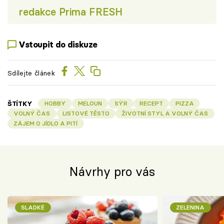
redakce Prima FRESH
Vstoupit do diskuze
Sdílejte článek
ŠTÍTKY
HOBBY
MELOUN
SÝR
RECEPT
PIZZA
VOLNÝ ČAS
LISTOVÉ TĚSTO
ŽIVOTNÍ STYL A VOLNÝ ČAS
ZÁJEM O JÍDLO A PITÍ
Návrhy pro vás
SLADKÉ
ZELENINA