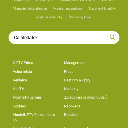
Volby 2025
Svařené víno
Tatarák podle Pohlreicha
Aloe vera
Pěstování lichořeřišnice
Výpočet ascendentu
Tvarohové knedlíky
Nejlepší palačinky
Švestkový koláč
O FTV Prima
Management
Volná místa
Press
Reklama
Castingy a výzvy
HbbTV
Kontakty
Podmínky užívání
Zpracování osobních údajů
Cookies
Nápověda
Vlastník FTV Prima spol. s
Redakce
r.o.