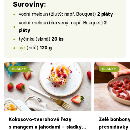
Suroviny:
vodní meloun (žlutý; např. Bouquet)
2 pláty
vodní meloun (červený; např. Bouquet)
2
pláty
tyčinka (slaná)
20 ks
sýr
(nitě)
120 g
SLADKÉ
SLADKÉ
Kokosovo-tvarohové řezy
Želé bonbon
s mangem a jahodami – sladký
přesnídávky –