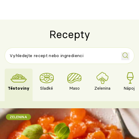
Recepty
Těstoviny
Sladké
Maso
Zelenina
Nápoje
ZELENINA