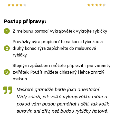
zákusek nejen pro děti
využít dětsk
Postup přípravy:
Z melounu pomocí vykrajovátek vykrojte rybičky.
Provázky sýra propíchněte na konci tyčinkou a
druhý konec sýra zapíchněte do melounové
rybičky.
Stejným způsobem můžete připravit i jiné varianty
zvířátek. Použít můžete chlazený i lehce zmrzlý
meloun.
Veškeré gramáže berte jako orientační.
Vždy záleží, jak velká vykrajovátka máte a
pokud vám budou pomáhat i děti, tak kolik
surovin sní dřív, než budou rybičky hotové.