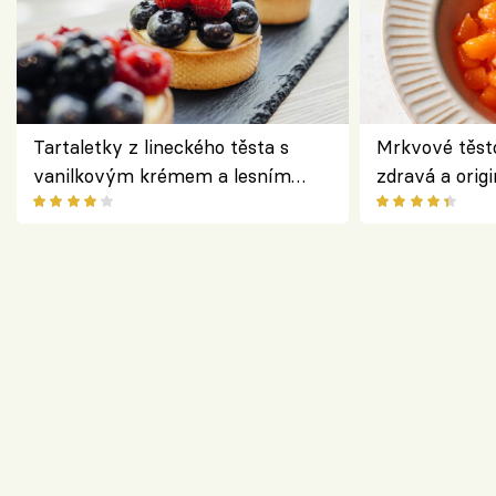
Tartaletky z lineckého těsta s
Mrkvové těst
vanilkovým krémem a lesním
zdravá a origi
ovocem podle Bread Society
klasiky