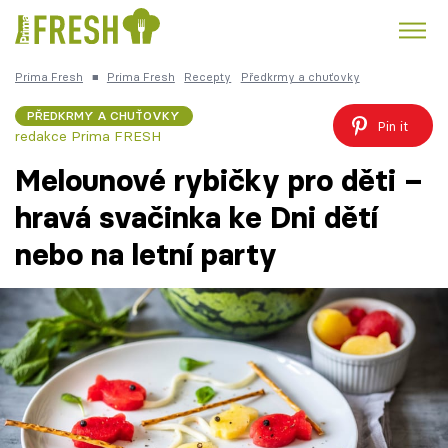
Prima Fresh
■
Prima Fresh
Recepty
Předkrmy a chuťovky
Kuře
Polévky k večeři
Rychlé večeře
Trendy:
PŘEDKRMY A CHUŤOVKY
Pin it
redakce Prima FRESH
Česká kuchyně
Čokoláda
Melounové rybičky pro děti –
hravá svačinka ke Dni dětí
nebo na letní party
Témata
Recepty
Články
TV Program