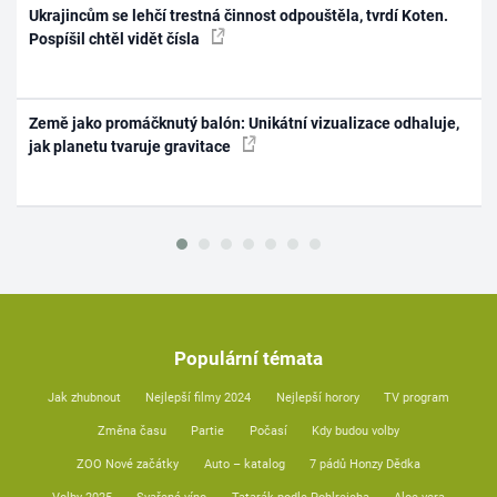
Ukrajincům se lehčí trestná činnost odpouštěla, tvrdí Koten.
Pospíšil chtěl vidět čísla
Země jako promáčknutý balón: Unikátní vizualizace odhaluje,
jak planetu tvaruje gravitace
Populární témata
Jak zhubnout
Nejlepší filmy 2024
Nejlepší horory
TV program
Změna času
Partie
Počasí
Kdy budou volby
ZOO Nové začátky
Auto – katalog
7 pádů Honzy Dědka