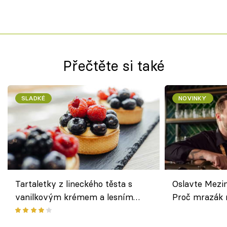
Přečtěte si také
SLADKÉ
NOVINKY
Tartaletky z lineckého těsta s
Oslavte Mezin
vanilkovým krémem a lesním
Proč mrazák n
ovocem podle Bread Society
horku vsadit 