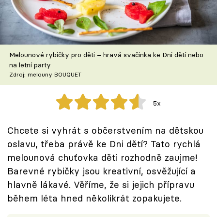
Škola vaření
Recepty z TV
Melounové rybičky pro děti – hravá svačinka ke Dni dětí nebo
Speciál: Cuketa
na letní party
Zdroj: melouny BOUQUET
Těhotnej kuchař
5x
Sledujte prima+
Chcete si vyhrát s občerstvením na dětskou
Přihlášení
oslavu, třeba právě ke Dni dětí? Tato rychlá
melounová chuťovka děti rozhodně zaujme!
Barevné rybičky jsou kreativní, osvěžující a
Sledujte nás
hlavně lákavé. Věříme, že si jejich přípravu
během léta hned několikrát zopakujete.