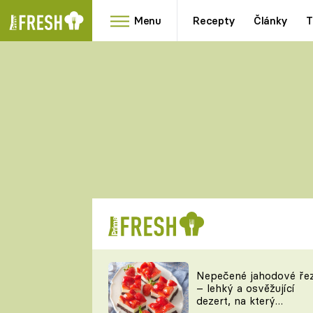
Menu
Recepty
Články
T
Oblíbené
Přílohy
recepty
HRANOLKY
HOUBY
KNEDLÍKY
DÝNĚ
KAŠE
RYCHLOVKY
Nepečené jahodové ře
Populární
Videorecept
– lehký a osvěžující
kuchaři
dezert, na který
TEĎ VAŘÍ ŠÉF!