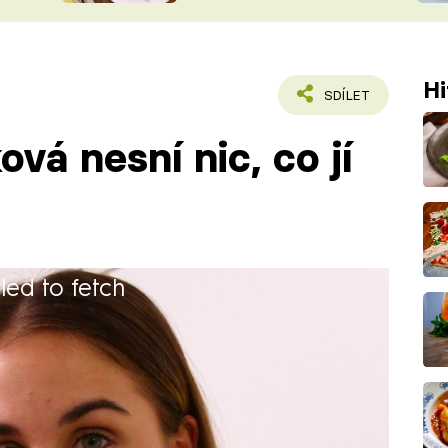
ŠÉFREDAK
VYCHYTÁVKY
SOUTĚŽ FR
NA NÁKUPECH
Hi
ČASOPIS
SDÍLET
ová nesní nic, co jí
iled to fetch
 vzdělání s maturitou. Pracuje jako