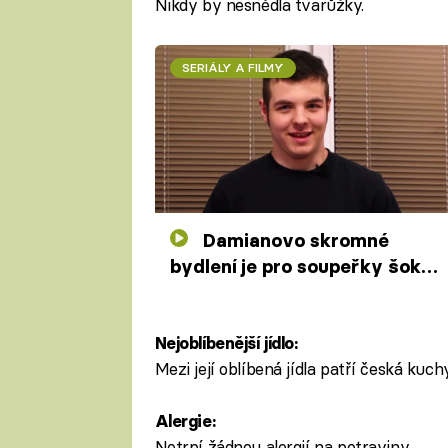
Nikdy by nesnědla tvarůžky.
SERIÁLY A FILMY
Damianovo skromné
bydlení je pro soupeřky šok.
Nemá dost nádobí ani na čem
spát
Nejoblíbenější jídlo:
Mezi její oblíbená jídla patří česká kuc
Alergie:
Netrpí žádnou alergií na potraviny.