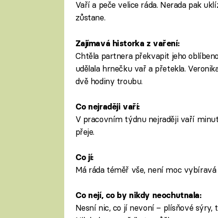
Vaří a peče velice ráda. Nerada pak ukl
zůstane.
Zajímavá historka z vaření:
Chtěla partnera překvapit jeho oblíben
udělala hrnečku vař a přetekla. Veronika
dvě hodiny troubu.
Co nejraději vaří:
V pracovním týdnu nejraději vaří minutky
přeje.
Co jí:
Má ráda téměř vše, není moc vybíravá v
Co nejí, co by nikdy neochutnala:
Nesní nic, co jí nevoní – plísňové sýry,