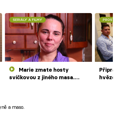
SERIÁLY A FILMY
PROSTŘENO!
Marie zmate hosty
Připravujem
svíčkovou z jiného masa.
hvězdami r
Hosté si vyzkoušejí dýchání z
úst do úst
hyně a maso.