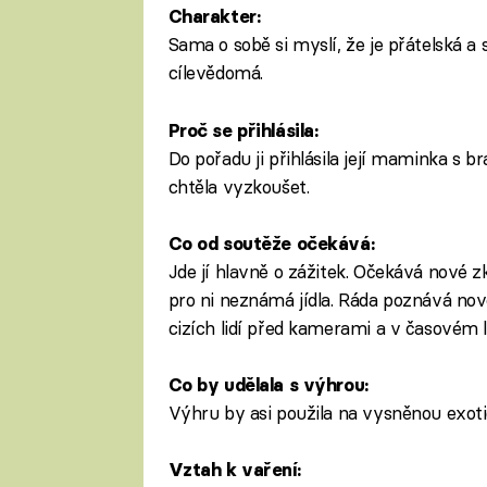
Charakter:
Sama o sobě si myslí, že je přátelská a
cílevědomá.
Proč se přihlásila:
Do pořadu ji přihlásila její maminka s b
chtěla vyzkoušet.
Co od soutěže očekává:
Jde jí hlavně o zážitek. Očekává nové z
pro ni neznámá jídla. Ráda poznává nové 
cizích lidí před kamerami a v časovém l
Co by udělala s výhrou:
Výhru by asi použila na vysněnou exot
Vztah k vaření: