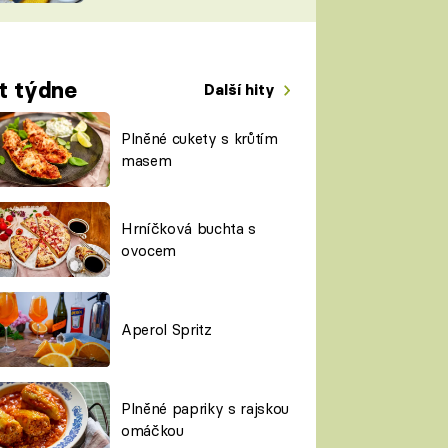
TORKY
ESH
t týdne
Další hity
Plněné cukety s krůtím
masem
Hrníčková buchta s
ovocem
Aperol Spritz
Plněné papriky s rajskou
omáčkou