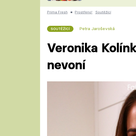
nepotřebujete troubu
ZDENĚK
ČESKO NA TALÍŘI
Prima Fresh
■
Prostřeno!
Soutěžící
POHLREICH
KAROLÍNA,
JAROSLAV SAPÍK
DOMÁCÍ
Petra Jaroševská
SOUTĚŽÍCÍ
KUCHAŘKA
KAROLÍNA
Veronika Kolínk
KAMBERSKÁ
nevoní
Fa
Veronika (25) má středoškolské
asistentka vedení společnosti.