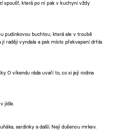
ízí spoušť, která po ní pak v kuchyni vždy
ou pudinkovou buchtou, která ale v troubě
 jí raději vyndala a pak místo překvapení drhla
. O víkendu ráda uvaří to, co si její rodina
 jídle.
 tuňáka, sardinky a další. Nejí dušenou mrkev.