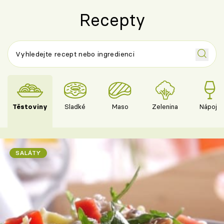
Recepty
Těstoviny
Sladké
Maso
Zelenina
Nápoje
SALÁTY