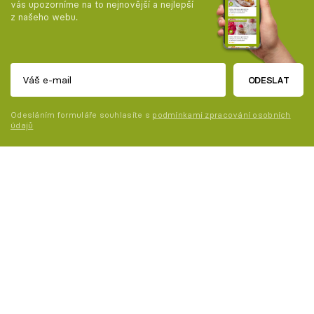
vás upozorníme na to nejnovější a nejlepší
z našeho webu.
ODESLAT
Odesláním formuláře souhlasíte s
podmínkami zpracování osobních
údajů