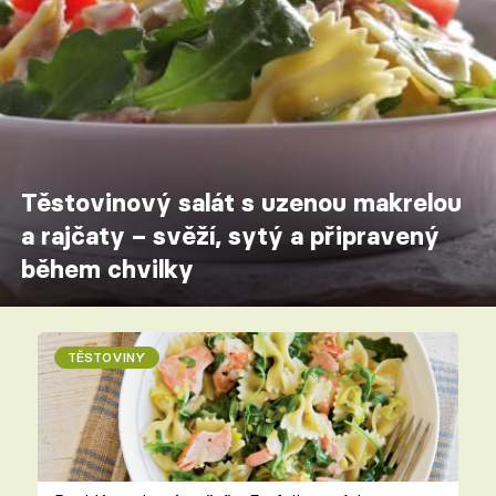
Těstovinový salát s uzenou makrelou
a rajčaty – svěží, sytý a připravený
během chvilky
TĚSTOVINY