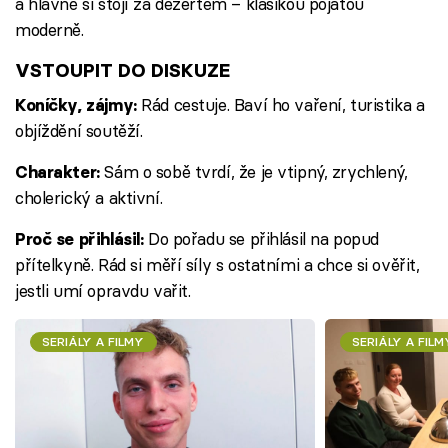
a hlavně si stojí za dezertem – klasikou pojatou
moderně.
VSTOUPIT DO DISKUZE
Rád cestuje. Baví ho vaření, turistika a
Koníčky, zájmy:
objíždění soutěží.
Sám o sobě tvrdí, že je vtipný, zrychlený,
Charakter:
cholerický a aktivní.
Do pořadu se přihlásil na popud
Proč se přihlásil:
přítelkyně. Rád si měří síly s ostatními a chce si ověřit,
jestli umí opravdu vařit.
SERIÁLY A FILMY
SERIÁLY A FILM