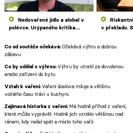
Nedovařené jídlo a alobal v
Riskantní sabráž a ztraceni
polévce. Urýpaného kritika
v překladu. S
dohnala karma
Prostřeno! n
Očekává výhru a dobrou
Co od soutěže očekává:
zábavu.
Výhru by utratil za dovolenou
Co by udělal s výhrou:
anebo zařízení do bytu.
Vaření doslova miluje a většinu
Vztah k vaření:
volného času tráví v kuchyni.
Má hodně příhod z vaření,
Zajímavá historka z vaření:
které může vyprávět. Hodně jich vzniklo většinou nad
ránem, kdy nešel spát a místo toho vařil.