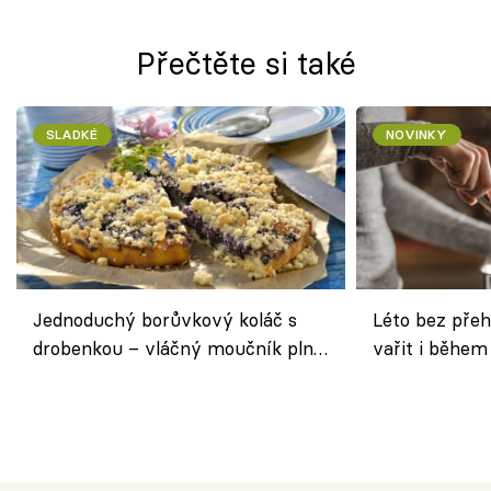
Přečtěte si také
SLADKÉ
NOVINKY
Jednoduchý borůvkový koláč s
Léto bez přeh
drobenkou – vláčný moučník plný
vařit i během
ovoce