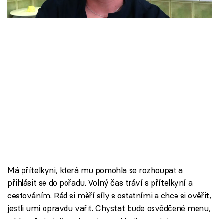
Škola vaření
Recepty z TV
Speciál: Cuketa
Těhotnej kuchař
Sledujte prima+
Přihlášení
Má přítelkyni, která mu pomohla se rozhoupat a
Sledujte nás
přihlásit se do pořadu. Volný čas tráví s přítelkyní a
cestováním. Rád si měří síly s ostatními a chce si ověřit,
jestli umí opravdu vařit. Chystat bude osvědčené menu,