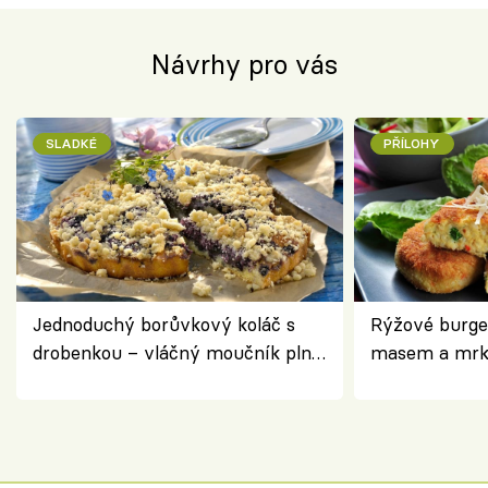
Návrhy pro vás
SLADKÉ
PŘÍLOHY
Jednoduchý borůvkový koláč s
Rýžové burge
drobenkou – vláčný moučník plný
masem a mrk
ovoce
salátem – leh