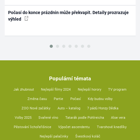
Počasí do konce prázdnin může překvapit. Detaily prozrazuje
výhled
Populární témata
Jak zhubnout
Nejlepší filmy 2024
Nejlepší horory
TV program
Změna času
Partie
Počasí
Kdy budou volby
ZOO Nové začátky
Auto – katalog
7 pádů Honzy Dědka
Volby 2025
Svařené víno
Tatarák podle Pohlreicha
Aloe vera
Pěstování lichořeřišnice
Výpočet ascendentu
Tvarohové knedlíky
Nejlepší palačinky
Švestkový koláč