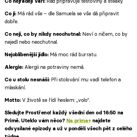
Rád připravuje těstoviny a steaky.
Co nejraději vaří:
Má rád vše – dle Samuela se vše dá připravit
Co jí:
dobře.
Neví o ničem, co by
Co nejí, co by nikdy neochutnal:
nejedl nebo neochutnal.
Má moc rád burratu.
Nejoblíbenější jídlo:
Alergii na potraviny nemá.
Alergie:
Při stolování mu vadí telefon a
Co u stolu nesnáší:
mlaskání.
V životě se řídí heslem: „volo“.
Motto:
Sledujte Prostřeno! každý všední den od 16:50 na
Primě. Uteklo vám něco?
Na prima+
najdete
odvysílané epizody a už v pondělí všech pět z celého
týdne.