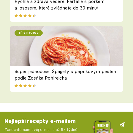
Rychlá a zdravá večeře: Farfalle s pórkem
a lososem, které zvládnete do 30 minut
TĚSTOVINY
Super jednoduše: Špagety s paprikovým pestem
podle Zdeňka Pohlreicha
Nejlepší recepty e-mailem
Zanechte nám svůj e-mail a až 5x týdně