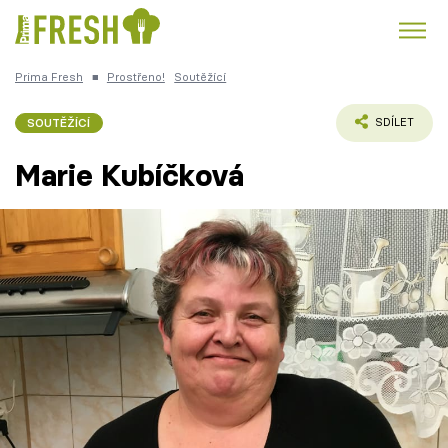
Prima Fresh
■
Prostřeno!
Soutěžící
Kuře
Polévky k večeři
Rychlé večeře
Trendy:
SOUTĚŽÍCÍ
SDÍLET
Česká kuchyně
Čokoláda
Marie Kubíčková
Témata
Recepty
Články
TV Program