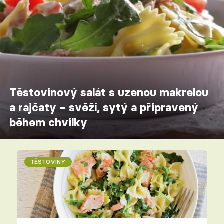
Těstovinový salát s uzenou makrelou
a rajčaty – svěží, sytý a připravený
během chvilky
TĚSTOVINY