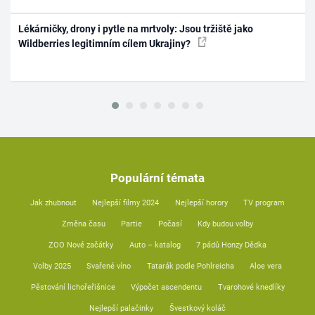
Lékárničky, drony i pytle na mrtvoly: Jsou tržiště jako
Wildberries legitimním cílem Ukrajiny?
Populární témata
Jak zhubnout
Nejlepší filmy 2024
Nejlepší horory
TV program
Změna času
Partie
Počasí
Kdy budou volby
ZOO Nové začátky
Auto – katalog
7 pádů Honzy Dědka
Volby 2025
Svařené víno
Tatarák podle Pohlreicha
Aloe vera
Pěstování lichořeřišnice
Výpočet ascendentu
Tvarohové knedlíky
Nejlepší palačinky
Švestkový koláč