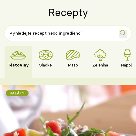
Recepty
Těstoviny
Sladké
Maso
Zelenina
Nápoje
SALÁTY