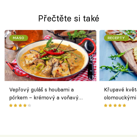
Přečtěte si také
MASO
RECEPTY
Vepřový guláš s houbami a
Křupavé květ
pórkem – krémový a voňavý
olomouckými 
pokrm z jednoho hrnce
bezlepkový o
českým sýre