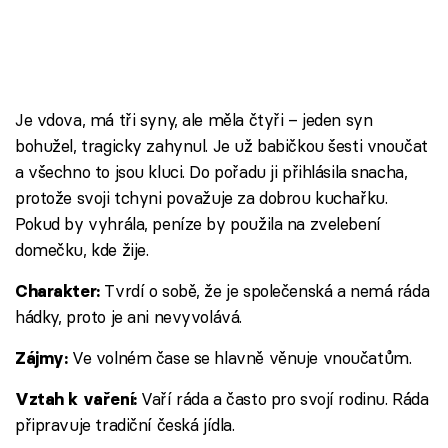
Je vdova, má tři syny, ale měla čtyři – jeden syn
bohužel, tragicky zahynul. Je už babičkou šesti vnoučat
a všechno to jsou kluci. Do pořadu ji přihlásila snacha,
protože svoji tchyni považuje za dobrou kuchařku.
Pokud by vyhrála, peníze by použila na zvelebení
domečku, kde žije.
Tvrdí o sobě, že je společenská a nemá ráda
Charakter:
hádky, proto je ani nevyvolává.
Ve volném čase se hlavně věnuje vnoučatům.
Zájmy:
Vaří ráda a často pro svojí rodinu. Ráda
Vztah k vaření:
připravuje tradiční česká jídla.