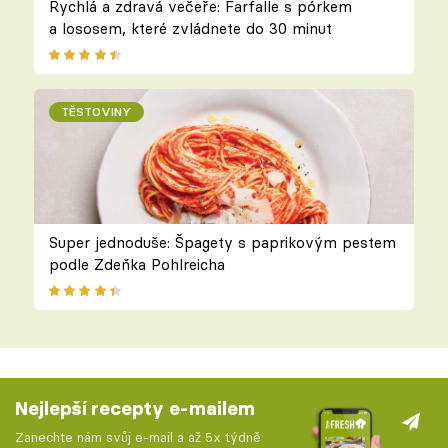
Rychlá a zdravá večeře: Farfalle s pórkem
a lososem, které zvládnete do 30 minut
TĚSTOVINY
Super jednoduše: Špagety s paprikovým pestem
podle Zdeňka Pohlreicha
Nejlepší recepty e-mailem
Zanechte nám svůj e-mail a až 5x týdně