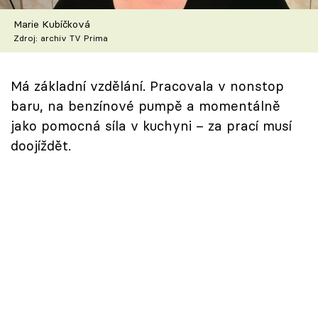
Škola vaření
Marie Kubíčková
Zdroj: archiv TV Prima
Recepty z TV
Speciál: Cuketa
Má základní vzdělání. Pracovala v nonstop
baru, na benzínové pumpě a momentálně
Těhotnej kuchař
jako pomocná síla v kuchyni – za prací musí
doojíždět.
Sledujte prima+
Přihlášení
Sledujte nás