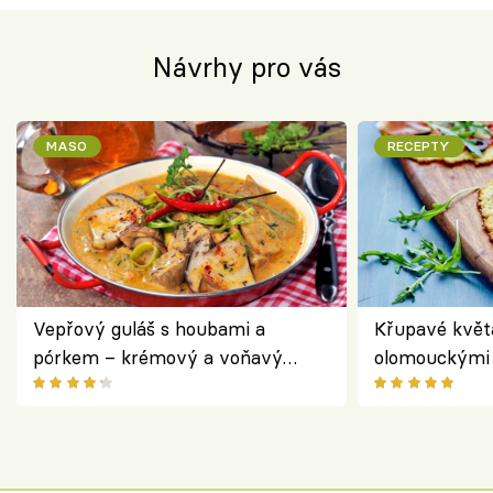
Návrhy pro vás
MASO
RECEPTY
Vepřový guláš s houbami a
Křupavé květ
pórkem – krémový a voňavý
olomouckými 
pokrm z jednoho hrnce
bezlepkový o
českým sýre