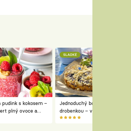
SLADKÉ
a pudink s kokosem –
Jednoduchý borůvkový koláč s
ert plný ovoce a
drobenkou – vláčný moučník p
ovoce