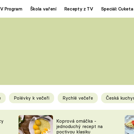
V Program
Škola vaření
Recepty z TV
Speciál: Cuketa
Polévky
Saláty
ČESKÁ KLASIKA
TĚSTOVIN
SILNÉ VÝVARY
SLADKÉ
KRÉMOVÉ
BEZMASÁ J
e
Polévky k večeři
Rychlé večeře
Česká kuchy
y
Tipy a triky
Novink
zy
Koprová omáčka -
jednoduchý recept na
poctivou klasiku
KAM ZA JÍDLEM
BLOG