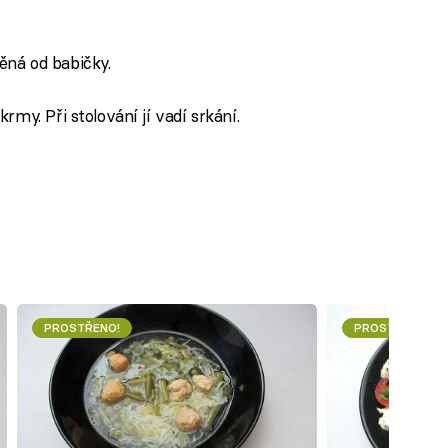
těná od babičky.
my. Při stolování jí vadí srkání.
PROSTŘENO!
PROSTŘENO!