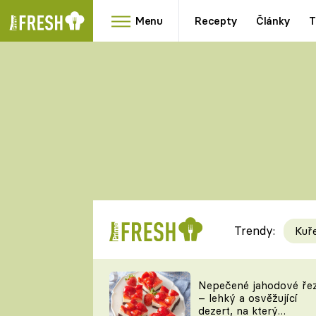
Menu
Recepty
Články
T
Oblíbené
Přílohy
recepty
HRANOLKY
HOUBY
KNEDLÍKY
DÝNĚ
KAŠE
RYCHLOVKY
Trendy:
Kuř
Populární
Videorecept
Nepečené jahodové ře
– lehký a osvěžující
kuchaři
dezert, na který
TEĎ VAŘÍ ŠÉF!