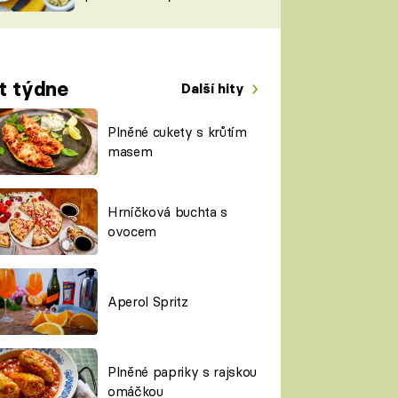
TORKY
ESH
t týdne
Další hity
Plněné cukety s krůtím
masem
Hrníčková buchta s
ovocem
Aperol Spritz
Plněné papriky s rajskou
omáčkou