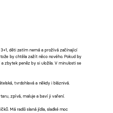
3+1, děti zatím nemá a prožívá začínající
otože by chtěla zažít něco nového. Pokud by
 a zbytek peněz by si uložila. V minulosti se
telská, tvrdohlavá a někdy i bláznivá.
taru, zpívá, maluje a baví ji vaření.
níčků. Má radši slaná jídla, sladké moc