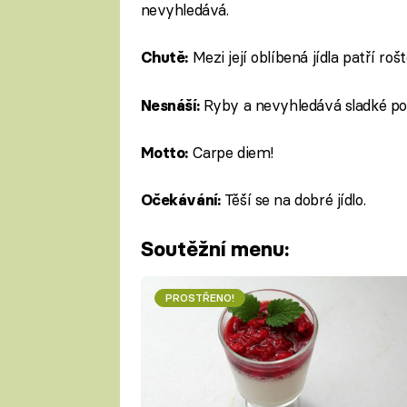
nevyhledává.
Mezi její oblíbená jídla patří roš
Chutě:
Ryby a nevyhledává sladké pokr
Nesnáší:
Carpe diem!
Motto:
Těší se na dobré jídlo.
Očekávání:
Soutěžní menu:
PROSTŘENO!