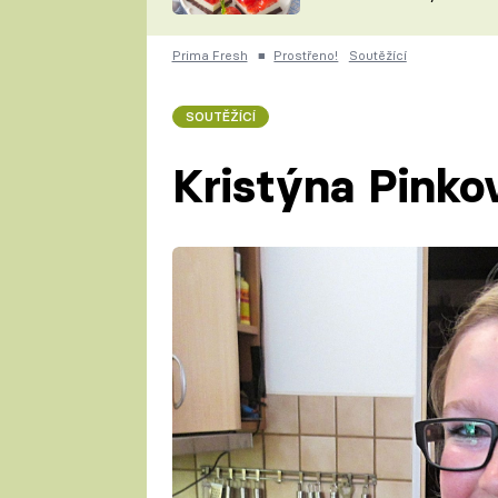
nepotřebujete troubu
ZDENĚK
ČESKO NA TALÍŘI
POHLREICH
Prima Fresh
■
Prostřeno!
Soutěžící
KAROLÍNA,
JAROSLAV SAPÍK
DOMÁCÍ
SOUTĚŽÍCÍ
KUCHAŘKA
KAROLÍNA
KAMBERSKÁ
Kristýna Pinko