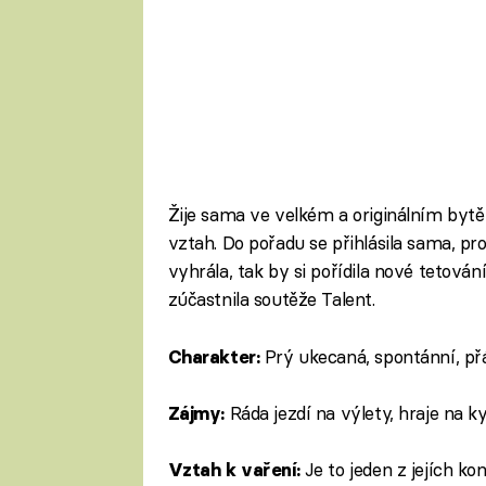
Žije sama ve velkém a originálním bytě 
vztah. Do pořadu se přihlásila sama, pr
vyhrála, tak by si pořídila nové tetování
zúčastnila soutěže Talent.
Prý ukecaná, spontánní, přá
Charakter:
Ráda jezdí na výlety, hraje na ky
Zájmy:
Je to jeden z jejích ko
Vztah k vaření: