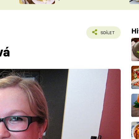
ŠÉFREDAK
VYCHYTÁVKY
SOUTĚŽ FR
NA NÁKUPECH
ČASOPIS
Hi
SDÍLET
vá