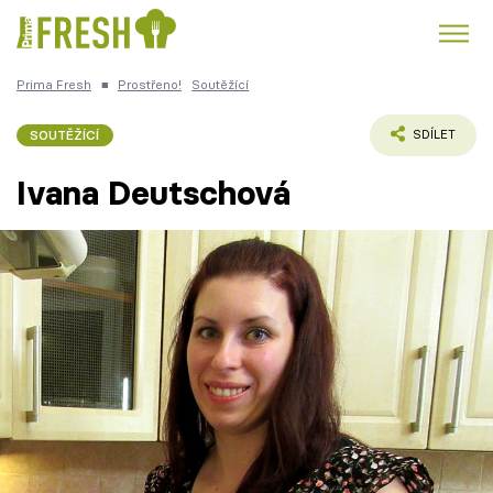
Prima Fresh
■
Prostřeno!
Soutěžící
Kuře
Polévky k večeři
Rychlé večeře
Trendy:
SOUTĚŽÍCÍ
SDÍLET
Česká kuchyně
Čokoláda
Ivana Deutschová
Témata
Recepty
Články
TV Program