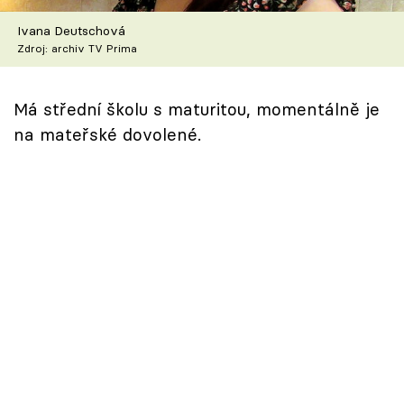
Škola vaření
Ivana Deutschová
Zdroj: archiv TV Prima
Recepty z TV
Speciál: Cuketa
Má střední školu s maturitou, momentálně je
na mateřské dovolené.
Těhotnej kuchař
Sledujte prima+
Přihlášení
Sledujte nás