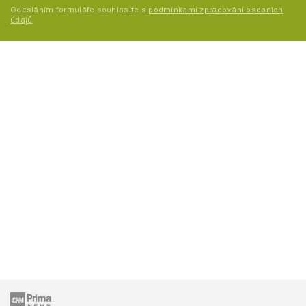
Odesláním formuláře souhlasíte s
podmínkami zpracování osobních
údajů