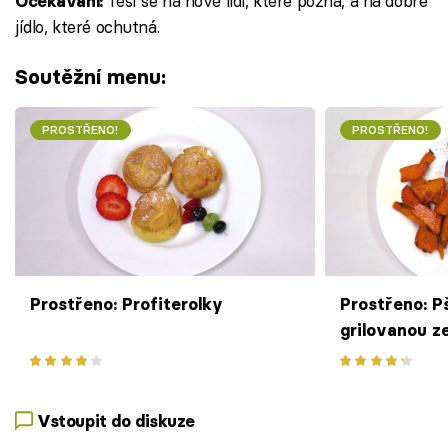
Těší se na nové lidi, které pozná, a na dobré
Očekávání:
jídlo, které ochutná.
Soutěžní menu:
PROSTŘENO!
PROSTŘENO!
Prostřeno: Profiterolky
Prostřeno: Pš
grilovanou z
hranolky, d
Vstoupit do diskuze