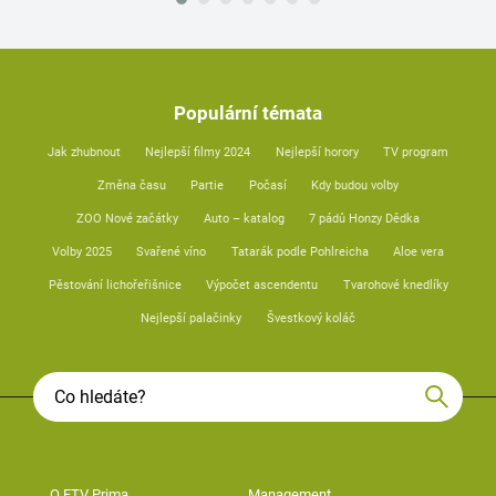
Populární témata
Jak zhubnout
Nejlepší filmy 2024
Nejlepší horory
TV program
Změna času
Partie
Počasí
Kdy budou volby
ZOO Nové začátky
Auto – katalog
7 pádů Honzy Dědka
Volby 2025
Svařené víno
Tatarák podle Pohlreicha
Aloe vera
Pěstování lichořeřišnice
Výpočet ascendentu
Tvarohové knedlíky
Nejlepší palačinky
Švestkový koláč
O FTV Prima
Management