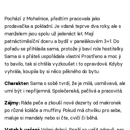
Pochází z Mohelnice, předtím pracovala jako
prodavačka a pokladní. Je vdaná teprve dva roky, ale s
manželem jsou spolu už jedenáct let. Mají
patnáctiměsíční dceru a bydlí v panelákovém 3+1. Do
pořadu se přihlásila sama, protože ji baví role hostitelky.
Sama si s přáteli uspořádala vlastní Prostřeno a moc ji
to bavilo, tak si chtěla vyzkoušet i to opravdové. Kdyby
vyhrála, koupila by si něco pěkného do bytu.
Sama o sobě tvrdí, že je milá, usměvavá, ale
Charakter:
umí být i nepříjemná. Společenská, pečlivá a pracovitá.
Ráda peče a zkouší nové dezerty od makronek
Zájmy:
po různé koláče a muffiny. Pokud má chvilku pro sebe,
maluje si mandaly nebo si čte, cvičí či běhá.
Velmi dobrý. Snaží se vařit zdravě, pro
Vztah k vaření: