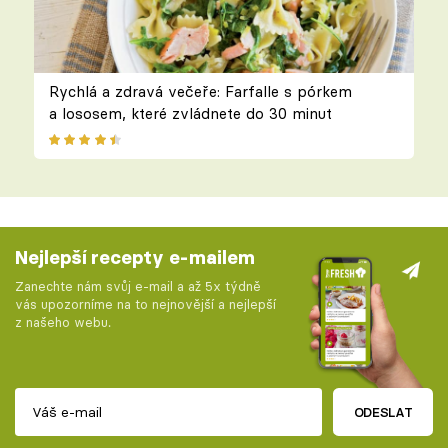
Rychlá a zdravá večeře: Farfalle s pórkem
a lososem, které zvládnete do 30 minut
Nejlepší recepty e-mailem
Zanechte nám svůj e-mail a až 5x týdně
vás upozorníme na to nejnovější a nejlepší
z našeho webu.
ODESLAT