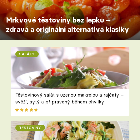
Mrkvové těstoviny bez lepku –
zdravá a originální alternativa klasiky
SALÁTY
Těstovinový salát s uzenou makrelou a rajčaty –
svěží, sytý a připravený během chvilky
TĚSTOVINY