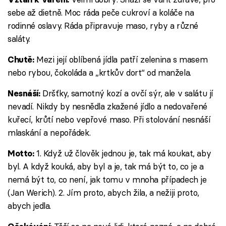
sebe až dietně. Moc ráda peče cukroví a koláče na
rodinné oslavy. Ráda připravuje maso, ryby a různé
saláty.
Mezi její oblíbená jídla patří zelenina s masem
Chutě:
nebo rybou, čokoláda a „krtkův dort“ od manžela.
Dršťky, samotný kozí a ovčí sýr, ale v salátu jí
Nesnáší:
nevadí. Nikdy by nesnědla zkažené jídlo a nedovařené
kuřecí, krůtí nebo vepřové maso. Při stolování nesnáší
mlaskání a nepořádek.
1. Když už člověk jednou je, tak má koukat, aby
Motto:
byl. A když kouká, aby byl a je, tak má být to, co je a
nemá být to, co není, jak tomu v mnoha případech je
(Jan Werich). 2. Jím proto, abych žila, a nežiji proto,
abych jedla.