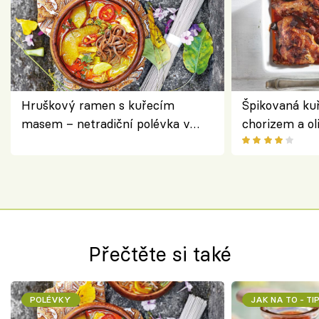
Hruškový ramen s kuřecím
Špikovaná kuř
masem – netradiční polévka v
chorizem a o
asijském stylu
letní zelenin
výraznou chu
Španělskem
Přečtěte si také
POLÉVKY
JAK NA TO - TI