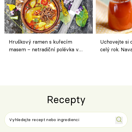
Hruškový ramen s kuřecím
Uchovejte si c
masem – netradiční polévka v
celý rok. Na
asijském stylu
nebo středom
Recepty