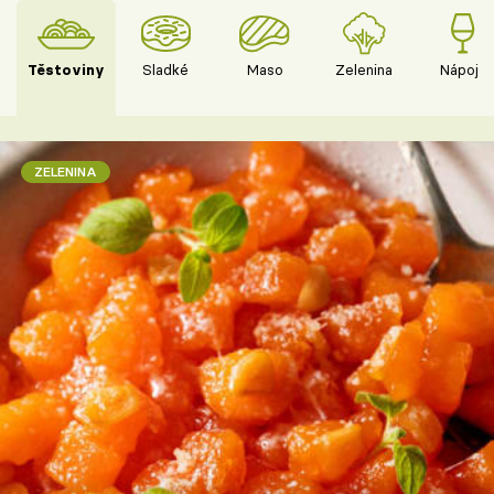
Těstoviny
Sladké
Maso
Zelenina
Nápoje
ZELENINA