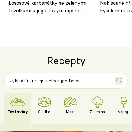
Lososové karbanátky se zelenými
Nakládané hří
fazolkami a jogurtovým dipem –
kyselém nále
svěží letní oběd
chuťovka do 
Recepty
Těstoviny
Sladké
Maso
Zelenina
Nápoje