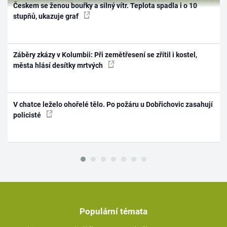
Českem se ženou bouřky a silný vítr. Teplota spadla i o 10
stupňů, ukazuje graf
Záběry zkázy v Kolumbii: Při zemětřesení se zřítil i kostel,
města hlásí desítky mrtvých
V chatce leželo ohořelé tělo. Po požáru u Dobřichovic zasahují
policisté
Populární témata