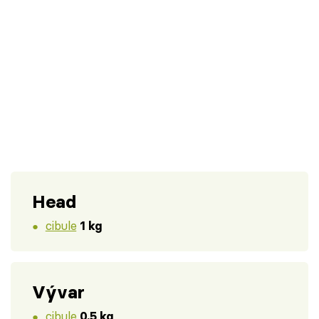
Head
cibule
1 kg
Vývar
cibule
0.5 kg