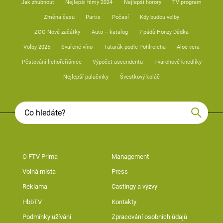
Jak zhubnout
Nejlepší filmy 2024
Nejlepší horory
TV program
Změna času
Partie
Počasí
Kdy budou volby
ZOO Nové začátky
Auto – katalog
7 pádů Honzy Dědka
Volby 2025
Svařené víno
Tatarák podle Pohlreicha
Aloe vera
Pěstování lichořeřišnice
Výpočet ascendentu
Tvarohové knedlíky
Nejlepší palačinky
Švestkový koláč
O FTV Prima
Management
Volná místa
Press
Reklama
Castingy a výzvy
HbbTV
Kontakty
Podmínky užívání
Zpracování osobních údajů