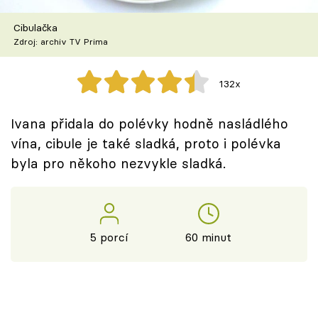
Škola vaření
Cibulačka
Zdroj: archiv TV Prima
Recepty z TV
Speciál: Cuketa
132x
Těhotnej kuchař
Ivana přidala do polévky hodně nasládlého
vína, cibule je také sladká, proto i polévka
Sledujte prima+
byla pro někoho nezvykle sladká.
Přihlášení
5 porcí
60 minut
Sledujte nás