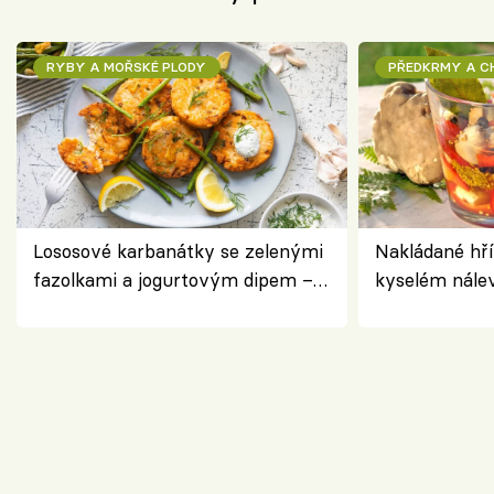
RYBY A MOŘSKÉ PLODY
PŘEDKRMY A 
Lososové karbanátky se zelenými
Nakládané hří
fazolkami a jogurtovým dipem –
kyselém nále
svěží letní oběd
chuťovka do 