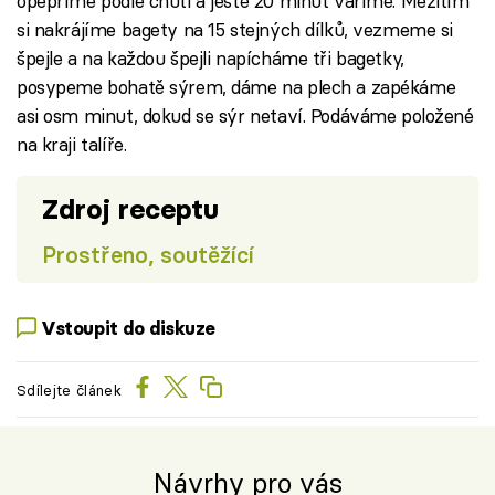
opepříme podle chuti a ještě 20 minut vaříme. Mezitím
si nakrájíme bagety na 15 stejných dílků, vezmeme si
špejle a na každou špejli napícháme tři bagetky,
posypeme bohatě sýrem, dáme na plech a zapékáme
asi osm minut, dokud se sýr netaví. Podáváme položené
na kraji talíře.
Zdroj receptu
Prostřeno, soutěžící
Vstoupit do diskuze
Sdílejte článek
Návrhy pro vás