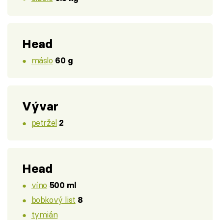
Head
máslo
60 g
Vývar
petržel
2
Head
víno
500 ml
bobkový list
8
tymián