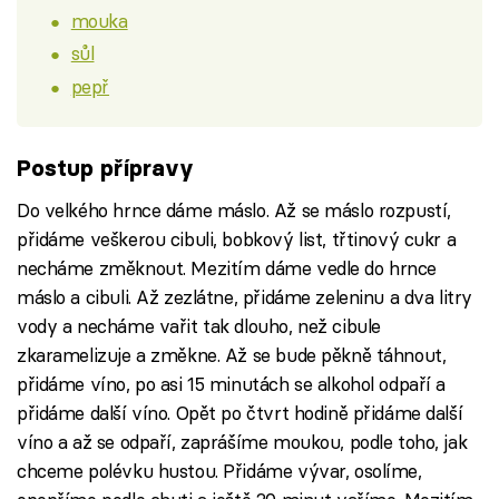
mouka
sůl
pepř
Postup přípravy
Do velkého hrnce dáme máslo. Až se máslo rozpustí,
přidáme veškerou cibuli, bobkový list, třtinový cukr a
necháme změknout. Mezitím dáme vedle do hrnce
máslo a cibuli. Až zezlátne, přidáme zeleninu a dva litry
vody a necháme vařit tak dlouho, než cibule
zkaramelizuje a změkne. Až se bude pěkně táhnout,
přidáme víno, po asi 15 minutách se alkohol odpaří a
přidáme další víno. Opět po čtvrt hodině přidáme další
víno a až se odpaří, zaprášíme moukou, podle toho, jak
chceme polévku hustou. Přidáme vývar, osolíme,