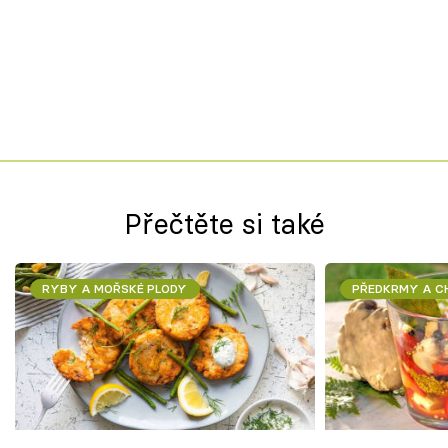
Přečtěte si také
RYBY A MOŘSKÉ PLODY
PŘEDKRMY A 