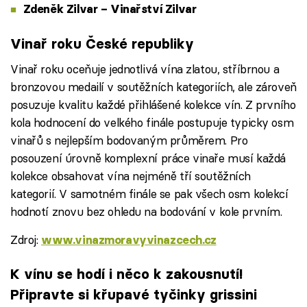
Zdeněk Zilvar – Vinařství Zilvar
Vinař roku České republiky
Vinař roku oceňuje jednotlivá vína zlatou, stříbrnou a
bronzovou medailí v soutěžních kategoriích, ale zároveň
posuzuje kvalitu každé přihlášené kolekce vín. Z prvního
kola hodnocení do velkého finále postupuje typicky osm
vinařů s nejlepším bodovaným průměrem. Pro
posouzení úrovně komplexní práce vinaře musí každá
kolekce obsahovat vína nejméně tří soutěžních
kategorií. V samotném finále se pak všech osm kolekcí
hodnotí znovu bez ohledu na bodování v kole prvním.
Zdroj:
www.vinazmoravyvinazcech.cz
K vínu se hodí i něco k zakousnutí!
Připravte si křupavé tyčinky grissini