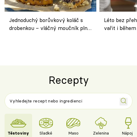
Jednoduchý borůvkový koláč s
Léto bez přeh
drobenkou – vláčný moučník plný
vařit i během
ovoce
Recepty
Těstoviny
Sladké
Maso
Zelenina
Nápoje