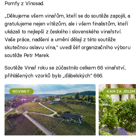
Pomfy z Vínosad.
„Děkujeme všem vinařům, kteří se do soutěže zapojili, a
gratulujeme nejen vítězům, ale i všem finalistům, kteří
ukázali to nejlepší z českého i slovenského vinařství.
Vaše práce, nadšení a umění dělají z této soutěže
skutečnou oslavu vína,“ uvedl šéf organizačního výboru
soutěže Petr Marek.
Soutěže Vinař roku se zúčastnilo celkem 66 vinařství,
přihlášených vzorků bylo „ďábelských“ 666.
NOVINKY
KAM ZA JÍDLEM