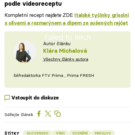
podle videoreceptu
Kompletní recept najdete ZDE:
Italské tyčinky grissini
s olivami a rozmarýnem a dipem ze sušených rajčat
Failed to fetch
Autor článku
Klára Michalová
Všechny články autora
šéfredaktorka FTV Prima , Prima FRESH
Vstoupit do diskuze
Sdílejte článek
ŠTÍTKY
SLOVENSKO
VÍNO
OCENĚNÍ
MIKULOV