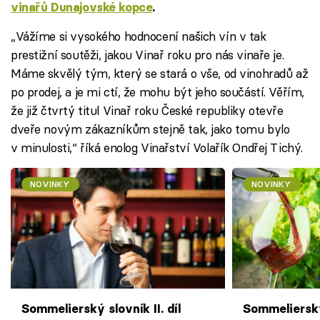
vinařů Dunajovské kopce
.
„Vážíme si vysokého hodnocení našich vín v tak
prestižní soutěži, jakou Vinař roku pro nás vinaře je.
Máme skvělý tým, který se stará o vše, od vinohradů až
po prodej, a je mi ctí, že mohu být jeho součástí. Věřím,
že již čtvrtý titul Vinař roku České republiky otevře
dveře novým zákazníkům stejně tak, jako tomu bylo
v minulosti,“ říká enolog Vinařství Volařík Ondřej Tichý.
NOVINKY
NOVINKY
Sommelierský slovník II. díl
Sommelierský 