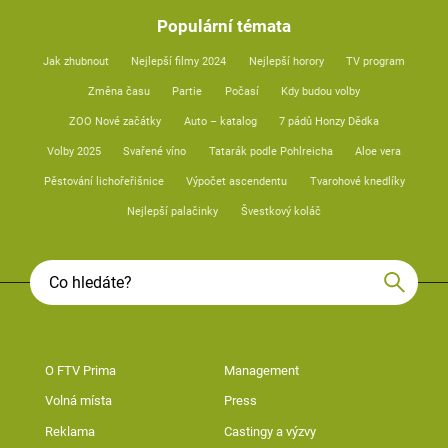
Populární témata
Jak zhubnout
Nejlepší filmy 2024
Nejlepší horory
TV program
Změna času
Partie
Počasí
Kdy budou volby
ZOO Nové začátky
Auto – katalog
7 pádů Honzy Dědka
Volby 2025
Svařené víno
Tatarák podle Pohlreicha
Aloe vera
Pěstování lichořeřišnice
Výpočet ascendentu
Tvarohové knedlíky
Nejlepší palačinky
Švestkový koláč
O FTV Prima
Management
Volná místa
Press
Reklama
Castingy a výzvy