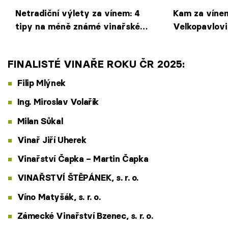
Netradiční výlety za vínem: 4
Kam za víne
tipy na méně známé vinařské
Velkopavlovi
cíle
zajímavé vin
FINALISTÉ VINAŘE ROKU ČR 2025:
Filip Mlýnek
Ing. Miroslav Volařík
Milan Sůkal
Vinař Jiří Uherek
Vinařství Čapka – Martin Čapka
VINAŘSTVÍ ŠTĚPÁNEK, s. r. o.
Víno Matyšák, s. r. o.
Zámecké Vinařství Bzenec, s. r. o.