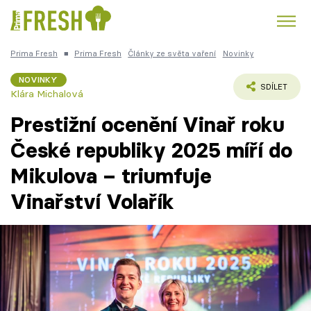
Prima Fresh
■
Prima Fresh
Články ze světa vaření
Novinky
Kuře
Polévky k večeři
Rychlé večeře
Trendy:
NOVINKY
SDÍLET
Klára Michalová
Česká kuchyně
Čokoláda
Prestižní ocenění Vinař roku
České republiky 2025 míří do
Mikulova – triumfuje
Témata
Vinařství Volařík
Recepty
Články
TV Program