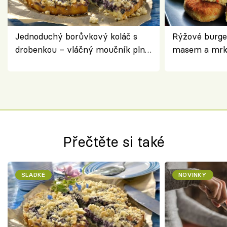
Jednoduchý borůvkový koláč s
Rýžové burge
drobenkou – vláčný moučník plný
masem a mrk
ovoce
salátem – leh
Přečtěte si také
SLADKÉ
NOVINKY