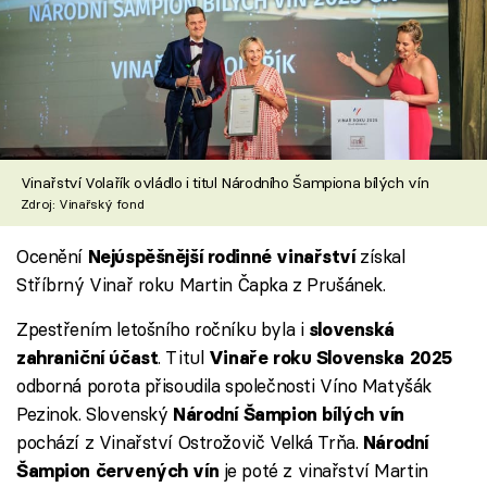
Vinařství Volařík ovládlo i titul Národního Šampiona bílých vín
Zdroj: Vinařský fond
Ocenění
získal
Nejúspěšnější rodinné vinařství
Stříbrný Vinař roku Martin Čapka z Prušánek.
Zpestřením letošního ročníku byla i
slovenská
. Titul
zahraniční účast
Vinaře roku Slovenska 2025
odborná porota přisoudila společnosti Víno Matyšák
Pezinok. Slovenský
Národní Šampion
bílých vín
pochází z Vinařství Ostrožovič Velká Trňa.
Národní
je poté z vinařství Martin
Šampion
červených vín