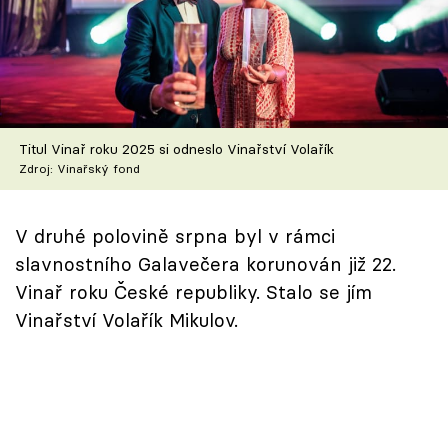
Škola vaření
Recepty z TV
Speciál: Cuketa
Titul Vinař roku 2025 si odneslo Vinařství Volařík
Těhotnej kuchař
Zdroj: Vinařský fond
Sledujte prima+
V druhé polovině srpna byl v rámci
slavnostního Galavečera korunován již 22.
Přihlášení
Vinař roku České republiky. Stalo se jím
Vinařství Volařík Mikulov.
Sledujte nás