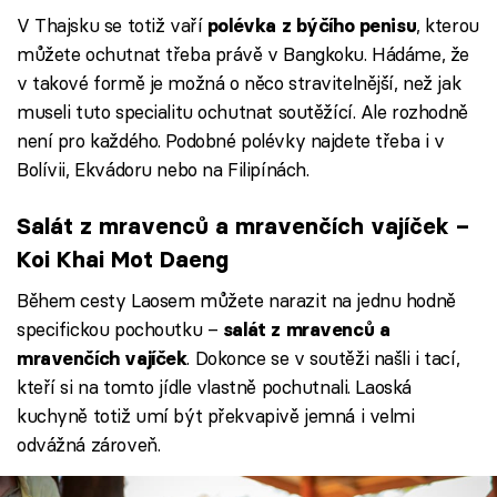
byste neměli vynechat
– od bagety 
V Thajsku se totiž vaří
, kterou
polévka z býčího penisu
můžete ochutnat třeba právě v Bangkoku. Hádáme, že
v takové formě je možná o něco stravitelnější, než jak
museli tuto specialitu ochutnat soutěžící. Ale rozhodně
není pro každého. Podobné polévky najdete třeba i v
Bolívii, Ekvádoru nebo na Filipínách.
Salát z mravenců a mravenčích vajíček –
Koi Khai Mot Daeng
Během cesty Laosem můžete narazit na jednu hodně
specifickou pochoutku –
salát z mravenců a
. Dokonce se v soutěži našli i tací,
mravenčích vajíček
kteří si na tomto jídle vlastně pochutnali. Laoská
kuchyně totiž umí být překvapivě jemná i velmi
odvážná zároveň.