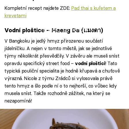
Kompletní recept najdete ZDE:
Pad thai s kuřetem a
krevetami
Failed to fetch
Vodní ploštice – Maeng Da (
แมงดา)
V Bangkoku je jedlý hmyz přirozenou součástí
jídelníčku. A nejen v tomto městě, jak se jednotlivé
týmy několikrát přesvědčily. V závěru ale museli sníst
opravdu specifický street food –
! Tato
vodní ploštici
typická pouliční specialita je hodně křupavá a chuťově
výrazná. Nicole z týmu Zrádců si vylosovala právě
tento hmyz a šlo podle ní o to nejhorší, co vůbec kdy
musela sníst. Takže rozhodně zážitek, na který se
nezapomíná!