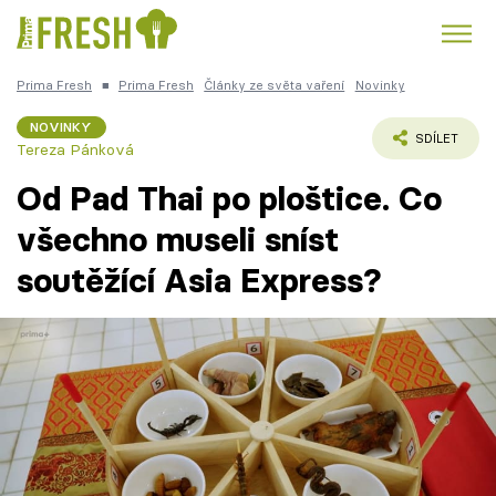
Prima Fresh
■
Prima Fresh
Články ze světa vaření
Novinky
Kuře
Polévky k večeři
Rychlé večeře
Trendy:
NOVINKY
SDÍLET
Tereza Pánková
Česká kuchyně
Čokoláda
Od Pad Thai po ploštice. Co
všechno museli sníst
soutěžící Asia Express?
Témata
Recepty
Články
TV Program