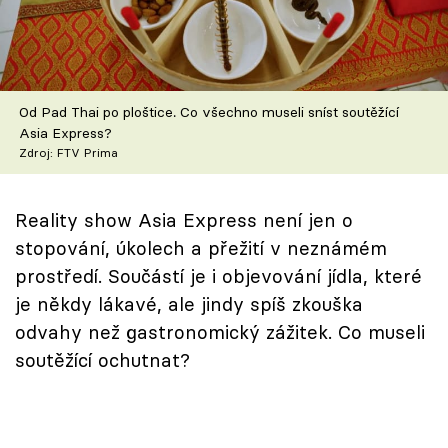
Škola vaření
Recepty z TV
Od Pad Thai po ploštice. Co všechno museli sníst soutěžící
Speciál: Cuketa
Asia Express?
Zdroj: FTV Prima
Těhotnej kuchař
Sledujte prima+
Reality show Asia Express není jen o
stopování, úkolech a přežití v neznámém
prostředí. Součástí je i objevování jídla, které
Přihlášení
je někdy lákavé, ale jindy spíš zkouška
odvahy než gastronomický zážitek. Co museli
Sledujte nás
soutěžící ochutnat?