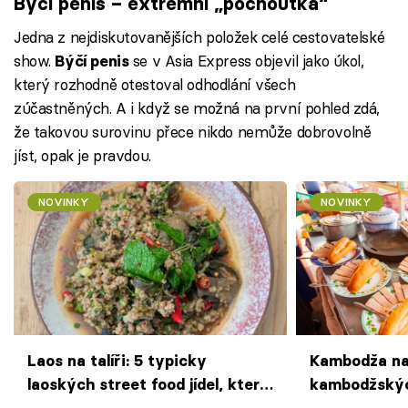
Býčí penis – extrémní „pochoutka“
Jedna z nejdiskutovanějších položek celé cestovatelské
show.
se v Asia Express objevil jako úkol,
Býčí penis
který rozhodně otestoval odhodlání všech
zúčastněných. A i když se možná na první pohled zdá,
že takovou surovinu přece nikdo nemůže dobrovolně
jíst, opak je pravdou.
NOVINKY
NOVINKY
Laos na talíři: 5 typicky
Kambodža na 
laoských street food jídel, která
kambodžských