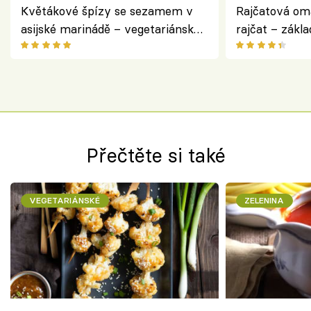
Květákové špízy se sezamem v
Rajčatová om
asijské marinádě – vegetariánská
rajčat – zákla
chuťovka z grilu
Přečtěte si také
VEGETARIÁNSKÉ
ZELENINA