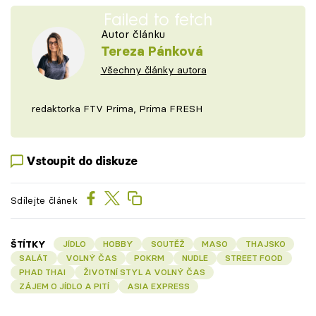
Failed to fetch
Autor článku
Tereza Pánková
Všechny články autora
redaktorka FTV Prima, Prima FRESH
Vstoupit do diskuze
Sdílejte článek
ŠTÍTKY
JÍDLO
HOBBY
SOUTĚŽ
MASO
THAJSKO
SALÁT
VOLNÝ ČAS
POKRM
NUDLE
STREET FOOD
PHAD THAI
ŽIVOTNÍ STYL A VOLNÝ ČAS
ZÁJEM O JÍDLO A PITÍ
ASIA EXPRESS