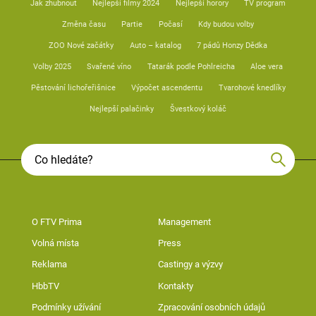
Jak zhubnout
Nejlepší filmy 2024
Nejlepší horory
TV program
Změna času
Partie
Počasí
Kdy budou volby
ZOO Nové začátky
Auto – katalog
7 pádů Honzy Dědka
Volby 2025
Svařené víno
Tatarák podle Pohlreicha
Aloe vera
Pěstování lichořeřišnice
Výpočet ascendentu
Tvarohové knedlíky
Nejlepší palačinky
Švestkový koláč
O FTV Prima
Management
Volná místa
Press
Reklama
Castingy a výzvy
HbbTV
Kontakty
Podmínky užívání
Zpracování osobních údajů