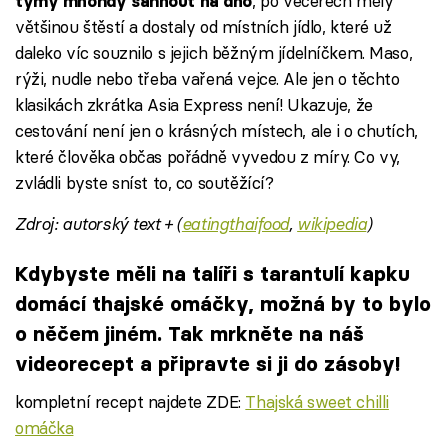
, po večerech měly
týmy mnohdy sáhnout na dno
většinou štěstí a dostaly od místních jídlo, které už
daleko víc souznilo s jejich běžným jídelníčkem. Maso,
rýži, nudle nebo třeba vařená vejce. Ale jen o těchto
klasikách zkrátka Asia Express není! Ukazuje, že
cestování není jen o krásných místech, ale i o chutích,
které člověka občas pořádně vyvedou z míry. Co vy,
zvládli byste sníst to, co soutěžící?
Zdroj: autorský text + (
eatingthaifood
,
wikipedia
)
Kdybyste měli na talíři s tarantulí kapku
domácí thajské omáčky, možná by to bylo
o něčem jiném. Tak mrkněte na náš
videorecept a připravte si ji do zásoby!
kompletní recept najdete ZDE:
Thajská sweet chilli
omáčka