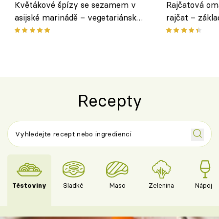
Květákové špízy se sezamem v
Rajčatová om
asijské marinádě – vegetariánská
rajčat – zákla
chuťovka z grilu
Recepty
Těstoviny
Sladké
Maso
Zelenina
Nápoje