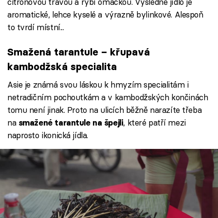
citronovou trávou a rybí omáčkou. Výsledné jídlo je
aromatické, lehce kyselé a výrazně bylinkové. Alespoň
to tvrdí místní...
Smažená tarantule – křupavá
kambodžská specialita
Asie je známá svou láskou k hmyzím specialitám i
netradičním pochoutkám a v kambodžských končinách
tomu není jinak. Proto na ulicích běžně narazíte třeba
na
, které patří mezi
smažené tarantule na špejli
naprosto ikonická jídla.