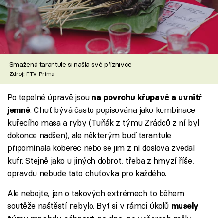
Smažená tarantule si našla své příznivce
Zdroj: FTV Prima
Po tepelné úpravě jsou
na povrchu křupavé a uvnitř
. Chuť bývá často popisována jako kombinace
jemné
kuřecího masa a ryby (Tuňák z týmu Zrádců z ní byl
dokonce nadšen), ale některým buď tarantule
připomínala koberec nebo se jim z ní doslova zvedal
kufr. Stejně jako u jiných dobrot, třeba z hmyzí říše,
opravdu nebude tato chuťovka pro každého.
Ale nebojte, jen o takových extrémech to během
soutěže naštěstí nebylo. Byť si v rámci úkolů
musely