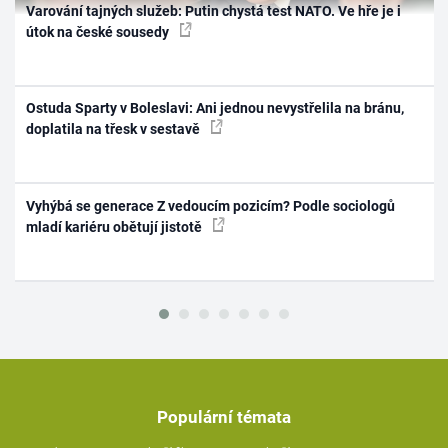
Varování tajných služeb: Putin chystá test NATO. Ve hře je i
útok na české sousedy
Ostuda Sparty v Boleslavi: Ani jednou nevystřelila na bránu,
doplatila na třesk v sestavě
Vyhýbá se generace Z vedoucím pozicím? Podle sociologů
mladí kariéru obětují jistotě
Populární témata