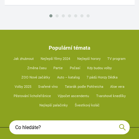
Populární témata
Jak zhubnout
Nejlepší filmy 2024
Nejlepší horory
TV program
Změna času
Partie
Počasí
Kdy budou volby
ZOO Nové začátky
Auto – katalog
7 pádů Honzy Dědka
Volby 2025
Svařené víno
Tatarák podle Pohlreicha
Aloe vera
Pěstování lichořeřišnice
Výpočet ascendentu
Tvarohové knedlíky
Nejlepší palačinky
Švestkový koláč