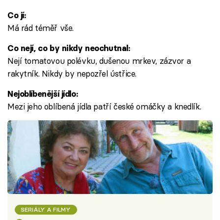
Co jí:
Má rád téměř vše.
Co nejí, co by nikdy neochutnal:
Nejí tomatovou polévku, dušenou mrkev, zázvor a
rakytník. Nikdy by nepozřel ústřice.
Nejoblíbenější jídlo:
Mezi jeho oblíbená jídla patří české omáčky a knedlík.
SERIÁLY A FILMY