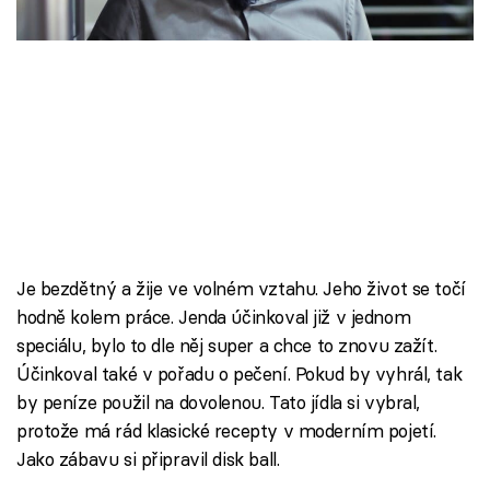
Škola vaření
Recepty z TV
Speciál: Cuketa
Těhotnej kuchař
Sledujte prima+
Je bezdětný a žije ve volném vztahu. Jeho život se točí
Přihlášení
hodně kolem práce. Jenda účinkoval již v jednom
speciálu, bylo to dle něj super a chce to znovu zažít.
Účinkoval také v pořadu o pečení. Pokud by vyhrál, tak
Sledujte nás
by peníze použil na dovolenou. Tato jídla si vybral,
protože má rád klasické recepty v moderním pojetí.
Jako zábavu si připravil disk ball.