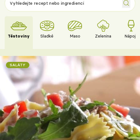
Těstoviny
Sladké
Maso
Zelenina
Nápoje
SALÁTY