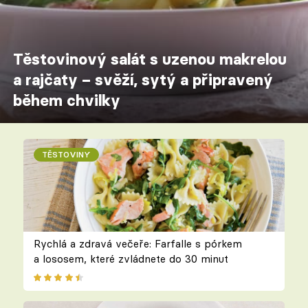
Těstovinový salát s uzenou makrelou
a rajčaty – svěží, sytý a připravený
během chvilky
TĚSTOVINY
Rychlá a zdravá večeře: Farfalle s pórkem
a lososem, které zvládnete do 30 minut