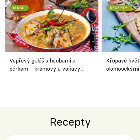
MASO
RECEPTY
Vepřový guláš s houbami a
Křupavé květ
pórkem – krémový a voňavý
olomouckými 
pokrm z jednoho hrnce
bezlepkový o
českým sýre
Recepty