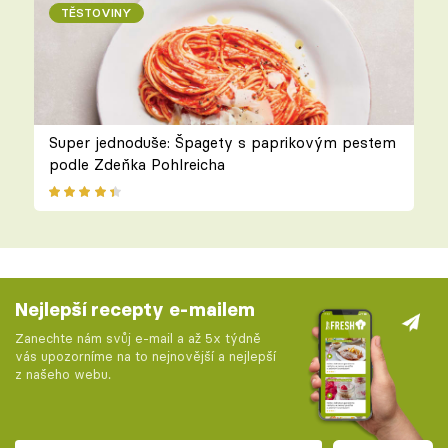
TĚSTOVINY
Super jednoduše: Špagety s paprikovým pestem
podle Zdeňka Pohlreicha
Nejlepší recepty e-mailem
Zanechte nám svůj e-mail a až 5x týdně
vás upozorníme na to nejnovější a nejlepší
z našeho webu.