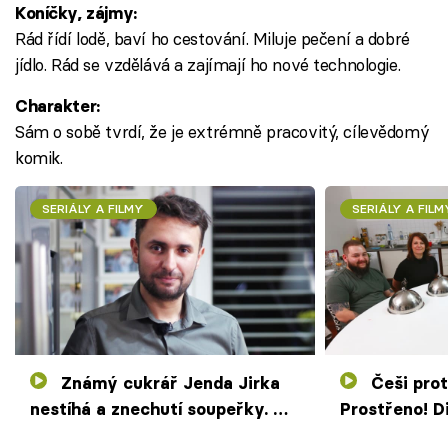
Koníčky, zájmy:
Rád řídí lodě, baví ho cestování. Miluje pečení a dobré
jídlo. Rád se vzdělává a zajímají ho nové technologie.
Charakter:
Sám o sobě tvrdí, že je extrémně pracovitý, cílevědomý
komik.
SERIÁLY A FILMY
SERIÁLY A FILM
Známý cukrář Jenda Jirka
Češi proti Slovákům v
nestíhá a znechutí soupeřky. V
Prostřeno! D
dezertu najdou jedlý hmyz
fackami i d