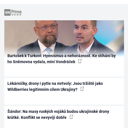
Bartošek k Turkovi: Hyenismus a nehoráznost. Ke stíhání by
ho Sněmovna vydala, míní Vondráček
Lékárničky, drony i pytle na mrtvoly: Jsou tržiště jako
Wildberries legitimním cílem Ukrajiny?
Šándor: Na masy ruských vojáků budou ukrajinské drony
krátké. Konflikt se nevyvíjí dobře