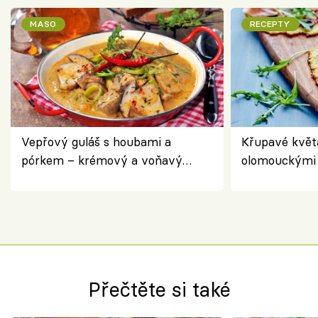
MASO
RECEPTY
Vepřový guláš s houbami a
Křupavé květ
pórkem – krémový a voňavý
olomouckými 
pokrm z jednoho hrnce
bezlepkový o
českým sýre
Přečtěte si také