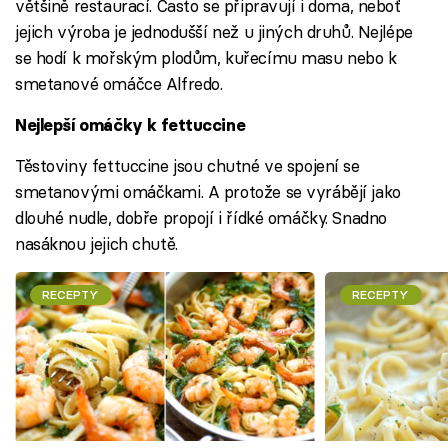
většině restaurací. Často se připravují i doma, neboť
jejich výroba je jednodušší než u jiných druhů. Nejlépe
se hodí k mořským plodům, kuřecímu masu nebo k
smetanové omáčce Alfredo.
Nejlepší omáčky k fettuccine
Těstoviny fettuccine jsou chutné ve spojení se
smetanovými omáčkami. A protože se vyrábějí jako
dlouhé nudle, dobře propojí i řídké omáčky. Snadno
nasáknou jejich chutě.
RECEPTY
RECEPTY