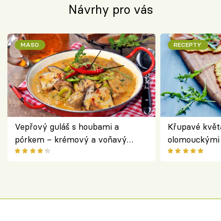
Návrhy pro vás
MASO
RECEPTY
Vepřový guláš s houbami a
Křupavé květ
pórkem – krémový a voňavý
olomouckými 
pokrm z jednoho hrnce
bezlepkový o
českým sýre