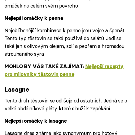
omáček na celém svém povrchu.
Nejlepší omáčky k penne
Nejoblíbenější kombinace k penne jsou vejce a špenát.
Tento typ těstovin se také používá do salátů. Jedí se
také jen s olivovým olejem, solí a pepřem s hromadou
strouhaného sýra.
MOHLO BY VÁS TAKÉ ZAJÍMAT:
Nejlepší recepty
pro milovníky těstovin penne
Lasagne
Tento druh těstovin se odlišuje od ostatních. Jedná se o
velké obdélníkové pláty, které slouží k zapékání.
Nejlepší omáčky k lasagne
Lasagne dnes známe jako synonymum pro hotový