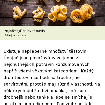
Škola vaření
Recepty z TV
Speciál: Cuketa
Nejběžnější druhy těstovin
Zdroj: istock.com
Těhotnej kuchař
Sledujte prima+
Existuje nepřeberné množství těstovin.
Údajně jsou považovány za jednu z
nejchutnějších potravin konzumovaných
Přihlášení
napříč všemi věkovými kategoriemi. Každý
druh těstovin se hodí na trochu jiné
Sledujte nás
servírování, protože mají různé vlastnosti. Na
některých dobře drží omáčka, jiné jsou
drobnější nebo tenké a lépe se smíchají s
ostatními ingrediencemi. Podívejte se, jak