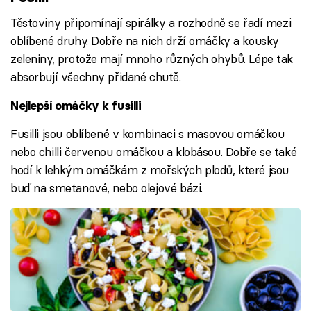
Těstoviny připomínají spirálky a rozhodně se řadí mezi
oblíbené druhy. Dobře na nich drží omáčky a kousky
zeleniny, protože mají mnoho různých ohybů. Lépe tak
absorbují všechny přidané chutě.
Nejlepší omáčky k fusilli
Fusilli jsou oblíbené v kombinaci s masovou omáčkou
nebo chilli červenou omáčkou a klobásou. Dobře se také
hodí k lehkým omáčkám z mořských plodů, které jsou
buď na smetanové, nebo olejové bázi.