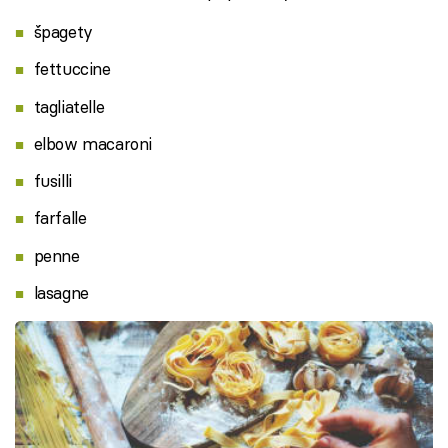
špagety
fettuccine
tagliatelle
elbow macaroni
fusilli
farfalle
penne
lasagne