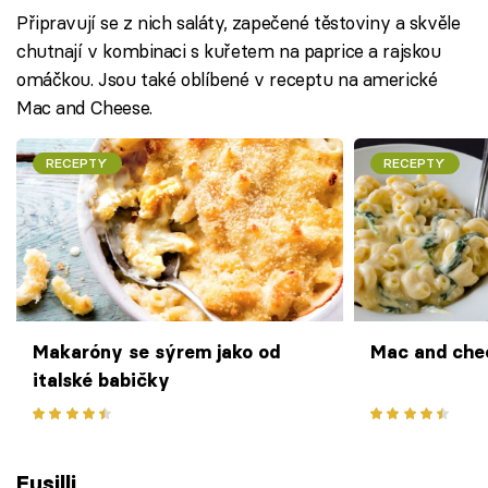
Připravují se z nich saláty, zapečené těstoviny a skvěle
chutnají v kombinaci s kuřetem na paprice a rajskou
omáčkou. Jsou také oblíbené v receptu na americké
Mac and Cheese.
RECEPTY
RECEPTY
Makaróny se sýrem jako od
Mac and che
italské babičky
Fusilli