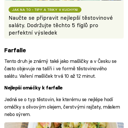
JAK NA TO - TIPY A TRIKY V KUCHYNI
Naučte se připravit nejlepší těstovinové
saláty. Dodržujte těchto 5 fíglů pro
perfektní výsledek
Farfalle
Tento druh je známý také jako mašličky a v Česku se
často objevuje na talíři i ve formě těstovinového
salátu. Vaření mašliček trvá 10 až 12 minut.
Nejlepší omáčky k farfalle
Jedná se o typ těstovin, ke kterému se nejlépe hodí
omáčky s olivovým olejem, čerstvými rajčaty, máslem
nebo sýrem.