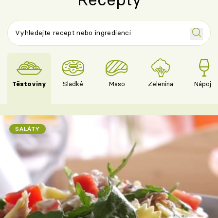
Těstoviny
Sladké
Maso
Zelenina
Nápoje
SALÁTY