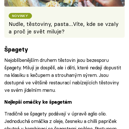
NOVINKY
Nudle, těstoviny, pasta…Víte, kde se vzaly
a proč je svět miluje?
Špagety
Nejoblíbenějším druhem těstovin jsou bezesporu
špagety. Milují je dospělí, ale i děti, které nedají dopustit
na klasiku s kečupem a strouhaným sýrem. Jsou
dostupné ve většině restaurací nabízejících těstoviny
ve svém jídelním menu.
Nejlepší omáčky ke špagetám
Tradičně se špagety podávají v úpravě aglio olio.
Jednoduchá omáčka z oleje, česneku a chilli papriček
chutná v kombinaci se špagetami nejlépe. Postupem