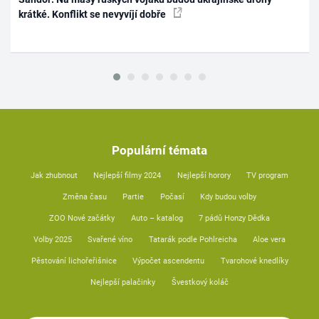
krátké. Konflikt se nevyvíjí dobře
Populární témata
Jak zhubnout
Nejlepší filmy 2024
Nejlepší horory
TV program
Změna času
Partie
Počasí
Kdy budou volby
ZOO Nové začátky
Auto – katalog
7 pádů Honzy Dědka
Volby 2025
Svařené víno
Tatarák podle Pohlreicha
Aloe vera
Pěstování lichořeřišnice
Výpočet ascendentu
Tvarohové knedlíky
Nejlepší palačinky
Švestkový koláč