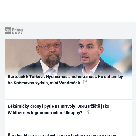
Bartošek k Turkovi: Hyenismus a nehoráznost. Ke stíhání by
ho Sněmovna vydala, míní Vondráček
Lékárničky, drony i pytle na mrtvoly: Jsou tržiště jako
Wildberries legitimním cílem Ukrajiny?
Šándor: Na masy ruských vojáků budou ukrajinské drony