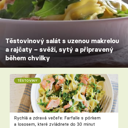
Těstovinový salát s uzenou makrelou
a rajčaty – svěží, sytý a připravený
během chvilky
TĚSTOVINY
Rychlá a zdravá večeře: Farfalle s pórkem
a lososem, které zvládnete do 30 minut