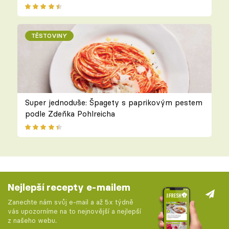
TĚSTOVINY
Super jednoduše: Špagety s paprikovým pestem
podle Zdeňka Pohlreicha
Nejlepší recepty e-mailem
Zanechte nám svůj e-mail a až 5x týdně
vás upozorníme na to nejnovější a nejlepší
z našeho webu.