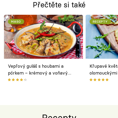
Přečtěte si také
MASO
RECEPTY
Vepřový guláš s houbami a
Křupavé květ
pórkem – krémový a voňavý
olomouckými 
pokrm z jednoho hrnce
bezlepkový o
českým sýre
Recepty