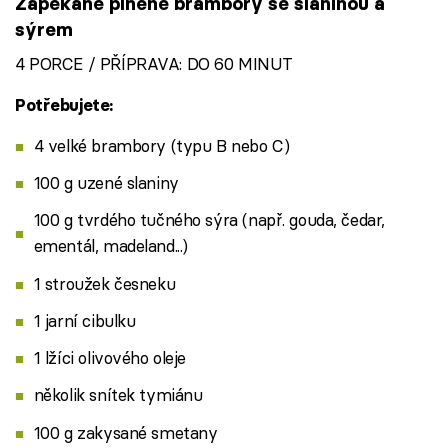
Zapékané plněné brambory se slaninou a
sýrem
4 PORCE / PŘÍPRAVA: DO 60 MINUT
Potřebujete:
4 velké brambory (typu B nebo C)
100 g uzené slaniny
100 g tvrdého tučného sýra (např. gouda, čedar,
ementál, madeland...)
1 stroužek česneku
1 jarní cibulku
1 lžíci olivového oleje
několik snítek tymiánu
100 g zakysané smetany