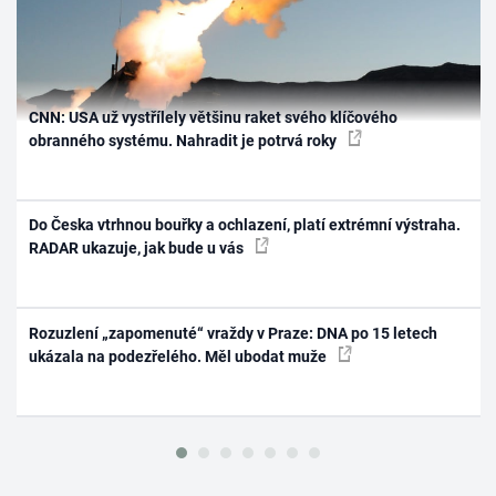
CNN: USA už vystřílely většinu raket svého klíčového
obranného systému. Nahradit je potrvá roky
Do Česka vtrhnou bouřky a ochlazení, platí extrémní výstraha.
RADAR ukazuje, jak bude u vás
Rozuzlení „zapomenuté“ vraždy v Praze: DNA po 15 letech
ukázala na podezřelého. Měl ubodat muže