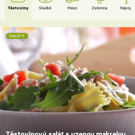
Těstoviny
Sladké
Maso
Zelenina
Nápoje
SALÁTY
Těstovinový salát s uzenou makrelou