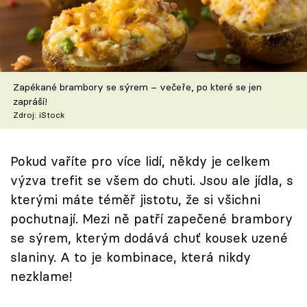
Škola vaření
Recepty z TV
Speciál: Cuketa
Zapékané brambory se sýrem – večeře, po které se jen
zapráší!
Těhotnej kuchař
Zdroj: iStock
Sledujte prima+
Pokud vaříte pro více lidí, někdy je celkem
výzva trefit se všem do chuti. Jsou ale jídla, s
Přihlášení
kterými máte téměř jistotu, že si všichni
pochutnají. Mezi ně patří zapečené brambory
se sýrem, kterým dodává chuť kousek uzené
Sledujte nás
slaniny. A to je kombinace, která nikdy
nezklame!