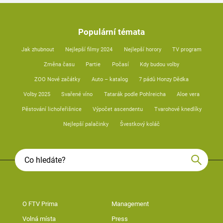
Populární témata
Jak zhubnout
Nejlepší filmy 2024
Nejlepší horory
TV program
Změna času
Partie
Počasí
Kdy budou volby
ZOO Nové začátky
Auto – katalog
7 pádů Honzy Dědka
Volby 2025
Svařené víno
Tatarák podle Pohlreicha
Aloe vera
Pěstování lichořeřišnice
Výpočet ascendentu
Tvarohové knedlíky
Nejlepší palačinky
Švestkový koláč
O FTV Prima
Management
Volná místa
Press