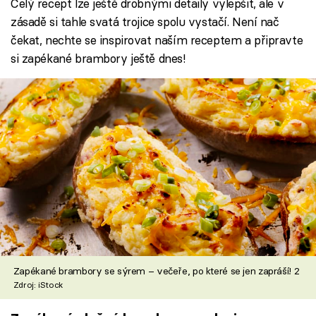
Celý recept lze ještě drobnými detaily vylepšit, ale v
zásadě si tahle svatá trojice spolu vystačí. Není nač
čekat, nechte se inspirovat naším receptem a připravte
si zapékané brambory ještě dnes!
Zapékané brambory se sýrem – večeře, po které se jen zapráší! 2
Zdroj: iStock