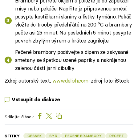
Brambory potřete olejem a položte je do zapékací
mísy nebo pekáče. Naplňte je připravenou směsí,
posypte kostičkami slaniny a lístky tymiánu. Pekáč
vložte do trouby předehřáté na 200 °C a brambory
pečte asi 25 minut. Na posledních 5 minut posypte
povrch zbylým sýrem a krátce zagrilujte.
Pečené brambory podávejte s dipem ze zakysané
smetany se špetkou uzené papriky a nakrájenou
zelenou částí jarní cibulky.
Zdroj: autorský text,
www.delish.com
; zdroj foto: iStock
Vstoupit do diskuze
Sdílejte článek
ŠTÍTKY
ČESNEK
SÝR
PEČENÉ BRAMBORY
RECEPT