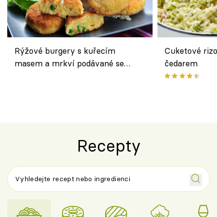
Rýžové burgery s kuřecím
Cuketové rizo
masem a mrkví podávané se
čedarem
salátem – lehká a chutná večeře
Recepty