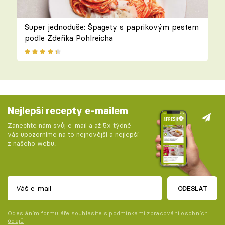
Super jednoduše: Špagety s paprikovým pestem
podle Zdeňka Pohlreicha
Nejlepší recepty e-mailem
Zanechte nám svůj e-mail a až 5x týdně
vás upozorníme na to nejnovější a nejlepší
z našeho webu.
ODESLAT
Odesláním formuláře souhlasíte s
podmínkami zpracování osobních
údajů