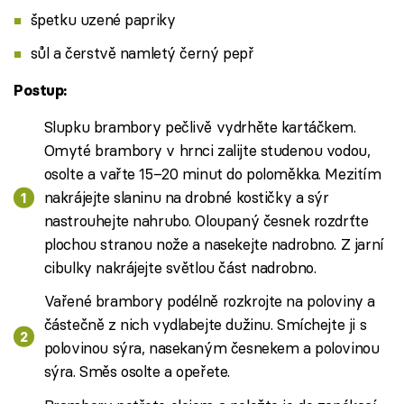
špetku uzené papriky
sůl a čerstvě namletý černý pepř
Postup:
Slupku brambory pečlivě vydrhěte kartáčkem.
Omyté brambory v hrnci zalijte studenou vodou,
osolte a vařte 15–20 minut do poloměkka. Mezitím
nakrájejte slaninu na drobné kostičky a sýr
nastrouhejte nahrubo. Oloupaný česnek rozdrťte
plochou stranou nože a nasekejte nadrobno. Z jarní
cibulky nakrájejte světlou část nadrobno.
Vařené brambory podélně rozkrojte na poloviny a
částečně z nich vydlabejte dužinu. Smíchejte ji s
polovinou sýra, nasekaným česnekem a polovinou
sýra. Směs osolte a opeřete.