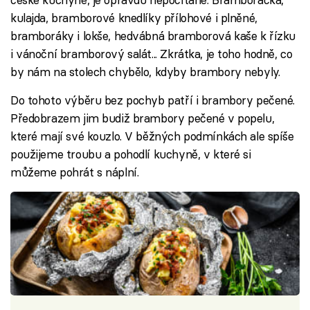
kulajda, bramborové knedlíky přílohové i plněné,
bramboráky i lokše, hedvábná bramborová kaše k řízku
i vánoční bramborový salát... Zkrátka, je toho hodně, co
by nám na stolech chybělo, kdyby brambory nebyly.
Do tohoto výběru bez pochyb patří i brambory pečené.
Předobrazem jim budiž brambory pečené v popelu,
které mají své kouzlo. V běžných podmínkách ale spíše
použijeme troubu a pohodlí kuchyně, v které si
můžeme pohrát s náplní.