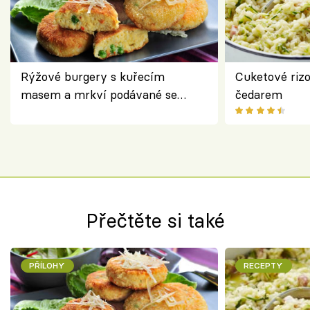
Rýžové burgery s kuřecím
Cuketové rizo
masem a mrkví podávané se
čedarem
salátem – lehká a chutná večeře
Přečtěte si také
PŘÍLOHY
RECEPTY