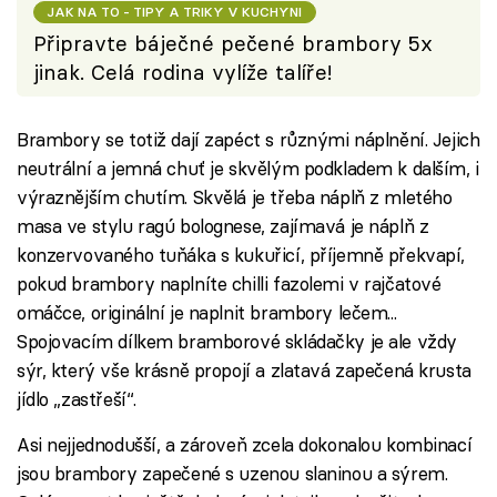
JAK NA TO - TIPY A TRIKY V KUCHYNI
Připravte báječné pečené brambory 5x
jinak. Celá rodina vylíže talíře!
Brambory se totiž dají zapéct s různými náplnění. Jejich
neutrální a jemná chuť je skvělým podkladem k dalším, i
výraznějším chutím. Skvělá je třeba náplň z mletého
masa ve stylu ragú bolognese, zajímavá je náplň z
konzervovaného tuňáka s kukuřicí, příjemně překvapí,
pokud brambory naplníte chilli fazolemi v rajčatové
omáčce, originální je naplnit brambory lečem...
Spojovacím dílkem bramborové skládačky je ale vždy
sýr, který vše krásně propojí a zlatavá zapečená krusta
jídlo „zastřeší“.
Asi nejjednodušší, a zároveň zcela dokonalou kombinací
jsou brambory zapečené s uzenou slaninou a sýrem.