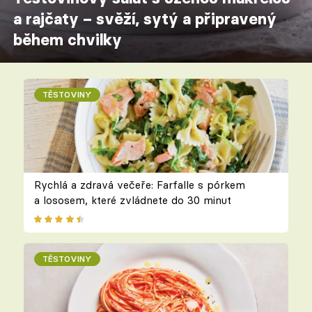
a rajčaty – svěží, sytý a připravený
během chvilky
TĚSTOVINY
Rychlá a zdravá večeře: Farfalle s pórkem
a lososem, které zvládnete do 30 minut
TĚSTOVINY