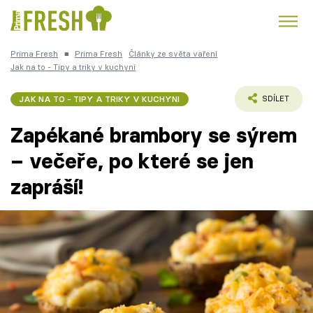
Prima Fresh
■
Prima Fresh
Články ze světa vaření
Kuře
Polévky k večeři
Rychlé večeře
Jak na to - Tipy a triky v kuchyni
Trendy:
Česká kuchyně
Čokoláda
JAK NA TO - TIPY A TRIKY V KUCHYNI
SDÍLET
Zapékané brambory se sýrem
– večeře, po které se jen
zapráší!
Témata
Recepty
Články
TV Program