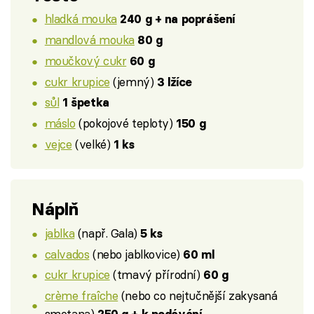
hladká mouka
240 g + na poprášení
mandlová mouka
80 g
moučkový cukr
60 g
cukr krupice
(jemný)
3 lžíce
sůl
1 špetka
máslo
(pokojové teploty)
150 g
vejce
(velké)
1 ks
Náplň
jablka
(např. Gala)
5 ks
calvados
(nebo jablkovice)
60 ml
cukr krupice
(tmavý přírodní)
60 g
crème fraîche
(nebo co nejtučnější zakysaná
smetana)