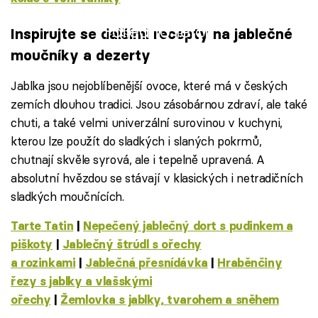
Failed to fetch
Inspirujte se dalšími recepty na jablečné
moučníky a dezerty
Jablka jsou nejoblíbenější ovoce, které má v českých
zemích dlouhou tradici. Jsou zásobárnou zdraví, ale také
chuti, a také velmi univerzální surovinou v kuchyni,
kterou lze použít do sladkých i slaných pokrmů,
chutnají skvěle syrová, ale i tepelně upravená. A
absolutní hvězdou se stávají v klasických i netradičních
sladkých moučnících.
Tarte Tatin
|
Nepečený jablečný dort s pudinkem a
piškoty
|
Jablečný štrúdl s ořechy
a rozinkami
|
Jablečná přesnídávka
|
Hraběnčiny
řezy s jablky a vlašskými
ořechy
|
Žemlovka s jablky, tvarohem a sněhem