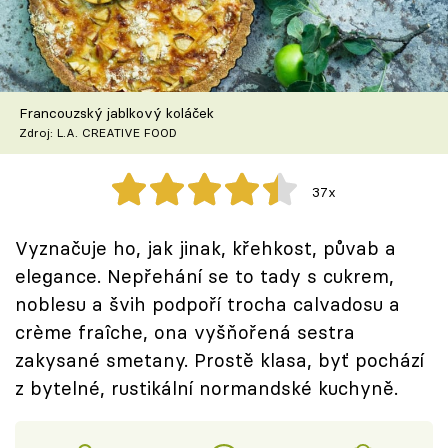
Škola vaření
Recepty z TV
Francouzský jablkový koláček
Speciál: Cuketa
Zdroj: L.A. CREATIVE FOOD
Těhotnej kuchař
37x
Sledujte prima+
Vyznačuje ho, jak jinak, křehkost, půvab a
elegance. Nepřehání se to tady s cukrem,
Přihlášení
noblesu a švih podpoří trocha calvadosu a
crème fraîche, ona vyšňořená sestra
Sledujte nás
zakysané smetany. Prostě klasa, byť pochází
z bytelné, rustikální normandské kuchyně.