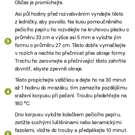
Občas je promíchejte.
Asi půl hodiny před rozvalováním vyndejte těsto
z ledničky, aby povolilo. Na kusu pomoučněného
pečicího papíru ho rozválejte na kruhovou placku o
průměru 33 cm a výšce asi 5 mm a vyložte jím
formu o průměru 27 cm. Těsto dobře vymačkejte
v rozích a nechte ho přečnívat přes okraje formy.
Trochu ho zarovnejte a přečnívající těsto zahrňte
dovnitř, abyste zpevnili okraje.
Těsto propíchejte vidličkou a dejte ho na 30 minut
až 1 hodinu do mrazáku, tím zamezíte pozdějšímu
sražení korpusu při pečení. Troubu předehřejte na
180 °C.
Dno korpusu vyložte kolečkem pečicího papíru,
zatižte suchými luštěninami nebo keramickými
fazolemi, vložte do trouby a předpékejte 10 minut.