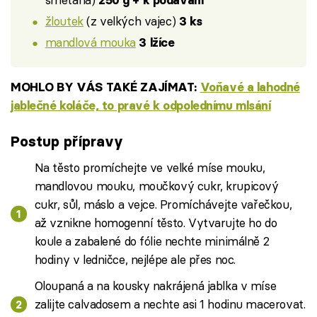
250 g + k podávání
žloutek
(z velkých vajec)
3 ks
mandlová mouka
3 lžíce
MOHLO BY VÁS TAKÉ ZAJÍMAT:
Voňavé a lahodné
jablečné koláče, to pravé k odpolednímu mlsání
Postup přípravy
Na těsto promíchejte ve velké míse mouku,
mandlovou mouku, moučkový cukr, krupicový
cukr, sůl, máslo a vejce. Promíchávejte vařečkou,
až vznikne homogenní těsto. Vytvarujte ho do
koule a zabalené do fólie nechte minimálně 2
hodiny v ledničce, nejlépe ale přes noc.
Oloupaná a na kousky nakrájená jablka v míse
zalijte calvadosem a nechte asi 1 hodinu macerovat.