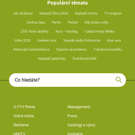
Populární témata
Jak zhubnout
Nejlepší filmy 2024
Nejlepší horory
TV program
Změna času
Partie
Počasí
Kdy budou volby
ZOO Nové začátky
Auto – katalog
7 pádů Honzy Dědka
Volby 2025
Svařené víno
Tatarák podle Pohlreicha
Aloe vera
Pěstování lichořeřišnice
Výpočet ascendentu
Tvarohové knedlíky
Nejlepší palačinky
Švestkový koláč
O FTV Prima
Management
Volná místa
Press
Reklama
Castingy a výzvy
HbbTV
Kontakty