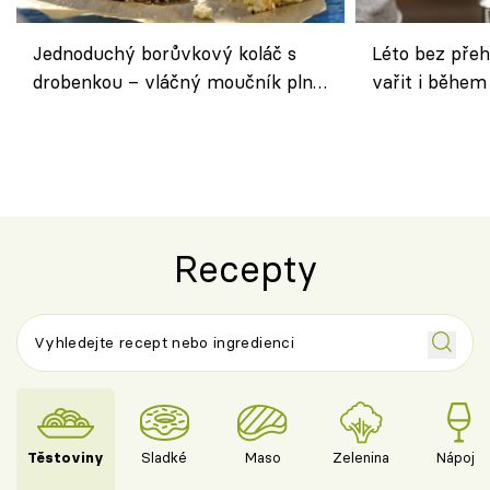
Jednoduchý borůvkový koláč s
Léto bez přeh
drobenkou – vláčný moučník plný
vařit i během
ovoce
Recepty
Těstoviny
Sladké
Maso
Zelenina
Nápoje