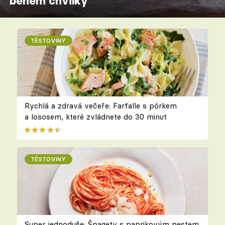
během chvilky
TĚSTOVINY
Rychlá a zdravá večeře: Farfalle s pórkem
a lososem, které zvládnete do 30 minut
TĚSTOVINY
Super jednoduše: Špagety s paprikovým pestem