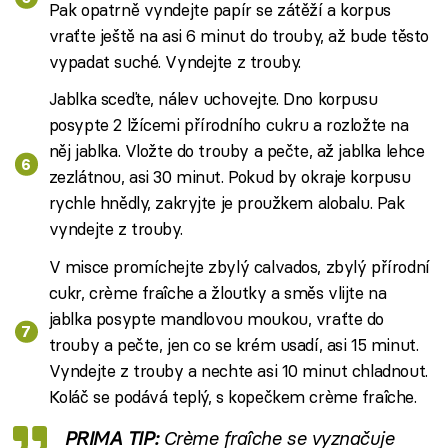
Pak opatrně vyndejte papír se zátěží a korpus
vraťte ještě na asi 6 minut do trouby, až bude těsto
vypadat suché. Vyndejte z trouby.
Jablka sceďte, nálev uchovejte. Dno korpusu
posypte 2 lžícemi přírodního cukru a rozložte na
něj jablka. Vložte do trouby a pečte, až jablka lehce
zezlátnou, asi 30 minut. Pokud by okraje korpusu
rychle hnědly, zakryjte je proužkem alobalu. Pak
vyndejte z trouby.
V misce promíchejte zbylý calvados, zbylý přírodní
cukr, crème fraîche a žloutky a směs vlijte na
jablka posypte mandlovou moukou, vraťte do
trouby a pečte, jen co se krém usadí, asi 15 minut.
Vyndejte z trouby a nechte asi 10 minut chladnout.
Koláč se podává teplý, s kopečkem crème fraîche.
PRIMA TIP:
Crème fraîche se vyznačuje