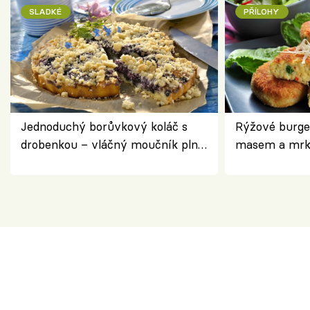
SLADKÉ
PŘÍLOHY
Jednoduchý borůvkový koláč s
Rýžové burge
drobenkou – vláčný moučník plný
masem a mrk
ovoce
salátem – leh