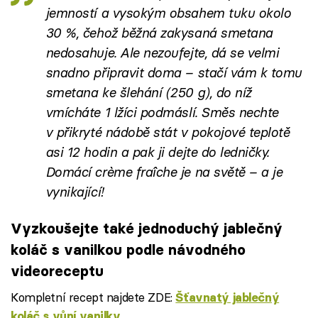
jemností a vysokým obsahem tuku okolo
30 %, čehož běžná zakysaná smetana
nedosahuje. Ale nezoufejte, dá se velmi
snadno připravit doma – stačí vám k tomu
smetana ke šlehání (250 g), do níž
vmícháte 1 lžíci podmáslí. Směs nechte
v přikryté nádobě stát v pokojové teplotě
asi 12 hodin a pak ji dejte do ledničky.
Domácí crème fraîche je na světě – a je
vynikající!
Vyzkoušejte také jednoduchý jablečný
koláč s vanilkou podle návodného
videoreceptu
Kompletní recept najdete ZDE:
Šťavnatý jablečný
koláč s vůní vanilky