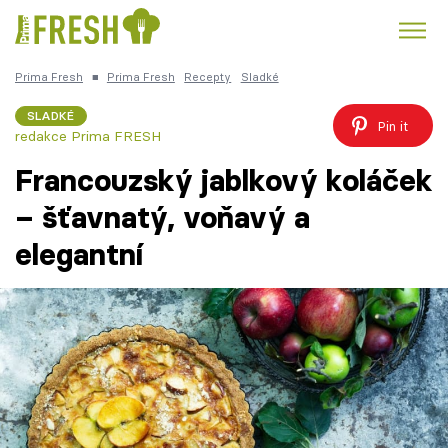
Prima Fresh
■
Prima Fresh
Recepty
Sladké
Kuře
Polévky k večeři
Rychlé večeře
Trendy:
SLADKÉ
Pin it
redakce Prima FRESH
Česká kuchyně
Čokoláda
Francouzský jablkový koláček
– šťavnatý, voňavý a
elegantní
Témata
Recepty
Články
TV Program