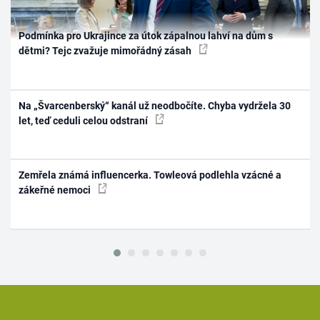
Podmínka pro Ukrajince za útok zápalnou lahví na dům s
dětmi? Tejc zvažuje mimořádný zásah
Na „Švarcenberský“ kanál už neodbočíte. Chyba vydržela 30
let, teď ceduli celou odstraní
Zemřela známá influencerka. Towleová podlehla vzácné a
zákeřné nemoci