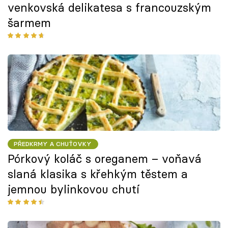
venkovská delikatesa s francouzským
šarmem
PŘEDKRMY A CHUŤOVKY
Pórkový koláč s oreganem – voňavá
slaná klasika s křehkým těstem a
jemnou bylinkovou chutí