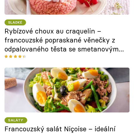
SLADKÉ
Rybízové choux au craquelin –
francouzské popraskané věnečky z
odpalovaného těsta se smetanovým
krémem
SALÁTY
Francouzský salát Niçoise – ideální