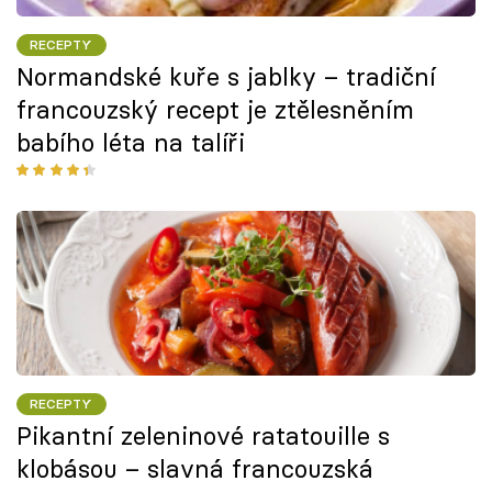
RECEPTY
Normandské kuře s jablky – tradiční
francouzský recept je ztělesněním
babího léta na talíři
RECEPTY
Pikantní zeleninové ratatouille s
klobásou – slavná francouzská