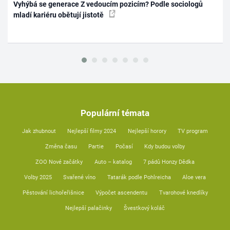
Vyhýbá se generace Z vedoucím pozicím? Podle sociologů
mladí kariéru obětují jistotě
Populární témata
Jak zhubnout
Nejlepší filmy 2024
Nejlepší horory
TV program
Změna času
Partie
Počasí
Kdy budou volby
ZOO Nové začátky
Auto – katalog
7 pádů Honzy Dědka
Volby 2025
Svařené víno
Tatarák podle Pohlreicha
Aloe vera
Pěstování lichořeřišnice
Výpočet ascendentu
Tvarohové knedlíky
Nejlepší palačinky
Švestkový koláč