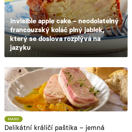
Škola vaření
Invisible apple cake – neodolatelný
Recepty z TV
francouzský koláč plný jablek,
Speciál: Cuketa
který se doslova rozplývá na
jazyku
Těhotnej kuchař
Sledujte prima+
Přihlášení
Sledujte nás
MASO
Delikátní králičí paštika – jemná