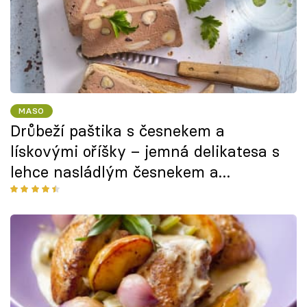
MASO
Drůbeží paštika s česnekem a
lískovými oříšky – jemná delikatesa s
lehce nasládlým česnekem a
oříškovou strukturou