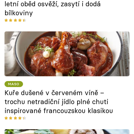
letní oběd osvěží, zasytí i dodá
bílkoviny
MASO
Kuře dušené v červeném víně –
trochu netradiční jídlo plné chuti
inspirované francouzskou klasikou