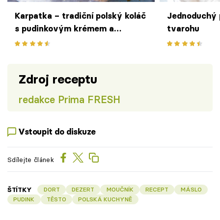
Karpatka – tradiční polský koláč
Jednoduchý p
s pudinkovým krémem a
tvarohu
malinami připomíná zasněžené
vrcholky Karpat
Zdroj receptu
redakce Prima FRESH
Vstoupit do diskuze
Sdílejte článek
ŠTÍTKY
DORT
DEZERT
MOUČNÍK
RECEPT
MÁSLO
PUDINK
TĚSTO
POLSKÁ KUCHYNĚ