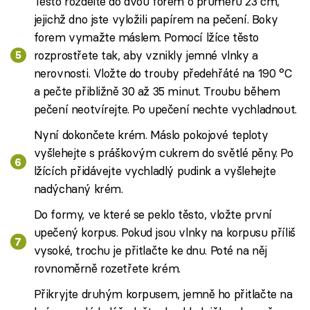
Těsto rozdělte do dvou forem o průměru 23 cm,
jejichž dno jste vyložili papírem na pečení. Boky
forem vymažte máslem. Pomocí lžíce těsto
rozprostřete tak, aby vznikly jemné vlnky a
nerovnosti. Vložte do trouby předehřáté na 190 °C
a pečte přibližně 30 až 35 minut. Troubu během
pečení neotvírejte. Po upečení nechte vychladnout.
Nyní dokončete krém. Máslo pokojové teploty
vyšlehejte s práškovým cukrem do světlé pěny. Po
lžících přidávejte vychladlý pudink a vyšlehejte
nadýchaný krém.
Do formy, ve které se peklo těsto, vložte první
upečený korpus. Pokud jsou vlnky na korpusu příliš
vysoké, trochu je přitlačte ke dnu. Poté na něj
rovnoměrně rozetřete krém.
Přikryjte druhým korpusem, jemně ho přitlačte na