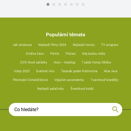
Populární témata
Jak zhubnout
Nejlepší filmy 2024
Nejlepší horory
TV program
Změna času
Partie
Počasí
Kdy budou volby
ZOO Nové začátky
Auto – katalog
7 pádů Honzy Dědka
Volby 2025
Svařené víno
Tatarák podle Pohlreicha
Aloe vera
Pěstování lichořeřišnice
Výpočet ascendentu
Tvarohové knedlíky
Nejlepší palačinky
Švestkový koláč