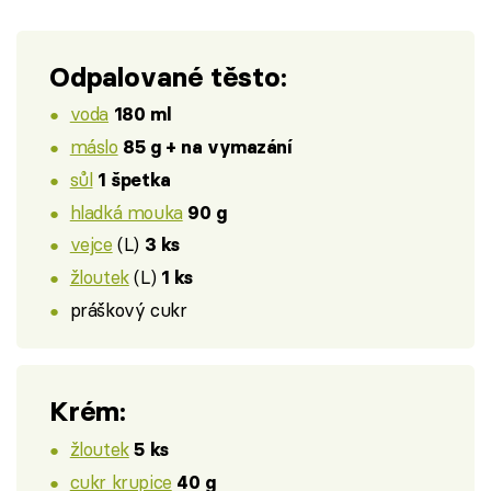
Odpalované těsto:
voda
180 ml
máslo
85 g + na vymazání
sůl
1 špetka
hladká mouka
90 g
vejce
(L)
3 ks
žloutek
(L)
1 ks
práškový cukr
Krém:
žloutek
5 ks
cukr krupice
40 g