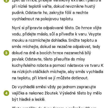
při nízké teplotě vařte, dokud nevznikne hustý
pudink. Odstavte ho, zakryjte fólií a nechte
vychladnout na pokojovou teplotu.
Nyní si připravte odpalované těsto. Do hrnce vlijte
vodu, přidejte máslo, sůl a přiveďte k varu. Vsypte
mouku a rozmíchejte dohladka. Snižte teplotu a
směs míchejte, dokud se nezačne odpalovat, tedy
dokud na dně a bocích hrnce nezanechá bílý
povlak. Odstavte, těsto přesuňte do mísy
kuchyňského robota a pomocí nástavce ve tvaru K
na nízkých otáčkách míchejte, aby směs vychladla
na teplotu, při které se jí můžete dotknout.
Do vychladlé směsi vždy po jednom zapracujte
vajíčka a nakonec žloutek. Výsledné těsto by mělo
být hladké a lesklé.