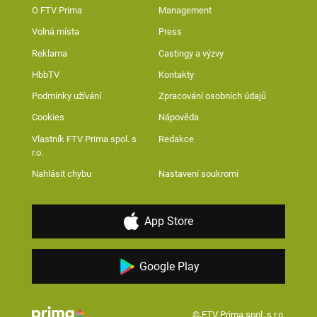
O FTV Prima
Management
Volná místa
Press
Reklama
Castingy a výzvy
HbbTV
Kontakty
Podmínky užívání
Zpracování osobních údajů
Cookies
Nápověda
Vlastník FTV Prima spol. s
Redakce
r.o.
Nahlásit chybu
Nastavení soukromí
App Store
Google Play
© FTV Prima spol. s r.o.