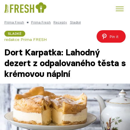
Prima Fresh
■
Prima Fresh
Recepty
Sladké
Kuře
Polévky k večeři
Rychlé večeře
Trendy:
SLADKÉ
Pin it
redakce Prima FRESH
Česká kuchyně
Čokoláda
Dort Karpatka: Lahodný
dezert z odpalovaného těsta s
krémovou náplní
Témata
Recepty
Články
TV Program