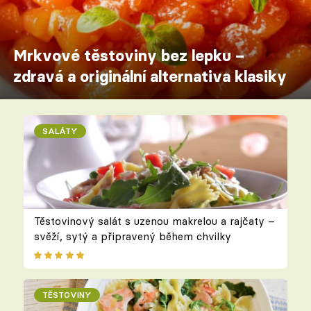
Mrkvové těstoviny bez lepku –
zdravá a originální alternativa klasiky
SALÁTY
Těstovinový salát s uzenou makrelou a rajčaty –
svěží, sytý a připravený během chvilky
TĚSTOVINY