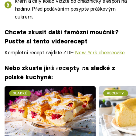
krém a celý koláč vložte do chladničky alespoň na
hodinu. Před podáváním posypte práškovým
cukrem.
Chcete zkusit další famózní moučník?
Pusťte si tento videorecept
Kompletní recept najdete ZDE:
New York cheesecake
Failed to fetch
Nebo zkuste jiné recepty na sladké z
polské kuchyně:
SLADKÉ
RECEPTY