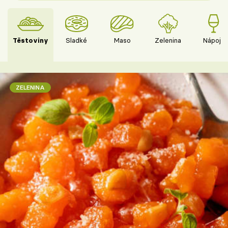
Těstoviny
Sladké
Maso
Zelenina
Nápoje
ZELENINA