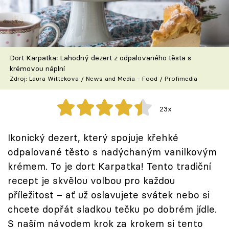
Škola vaření
Recepty z TV
Dort Karpatka: Lahodný dezert z odpalovaného těsta s
Speciál: Cuketa
krémovou náplní
Zdroj: Laura Wittekova / News and Media - Food / Profimedia
Těhotnej kuchař
23x
Sledujte prima+
Ikonický dezert, který spojuje křehké
Přihlášení
odpalované těsto s nadýchaným vanilkovým
krémem. To je dort Karpatka! Tento tradiční
recept je skvělou volbou pro každou
Sledujte nás
příležitost – ať už oslavujete svátek nebo si
chcete dopřát sladkou tečku po dobrém jídle.
S naším návodem krok za krokem si tento