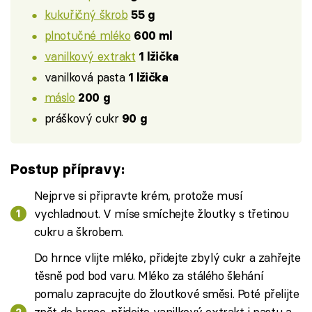
kukuřičný škrob
55 g
plnotučné mléko
600 ml
vanilkový extrakt
1 lžička
vanilková pasta
1 lžička
máslo
200 g
práškový cukr
90 g
Postup přípravy:
Nejprve si připravte krém, protože musí
vychladnout. V míse smíchejte žloutky s třetinou
cukru a škrobem.
Do hrnce vlijte mléko, přidejte zbylý cukr a zahřejte
těsně pod bod varu. Mléko za stálého šlehání
pomalu zapracujte do žloutkové směsi. Poté přelijte
zpět do hrnce, přidejte vanilkový extrakt i pastu a