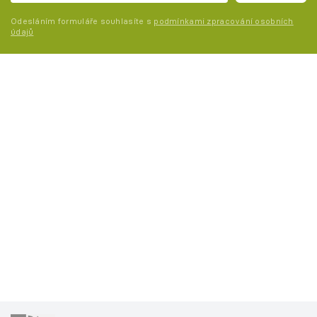
Odesláním formuláře souhlasíte s
podmínkami zpracování osobních
údajů