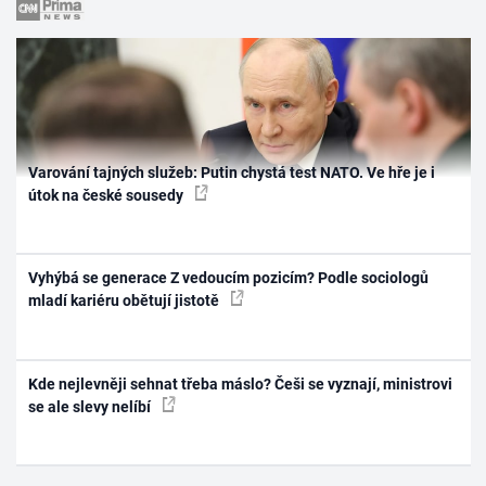
Varování tajných služeb: Putin chystá test NATO. Ve hře je i
útok na české sousedy
Vyhýbá se generace Z vedoucím pozicím? Podle sociologů
mladí kariéru obětují jistotě
Kde nejlevněji sehnat třeba máslo? Češi se vyznají, ministrovi
se ale slevy nelíbí