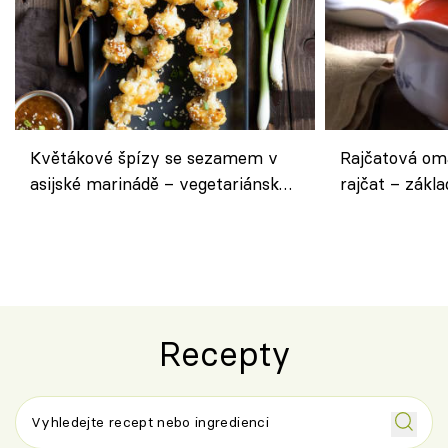
Květákové špízy se sezamem v
Rajčatová om
asijské marinádě – vegetariánská
rajčat – zákla
chuťovka z grilu
Recepty