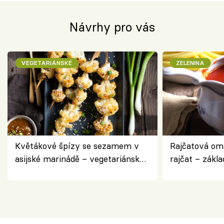
Návrhy pro vás
VEGETARIÁNSKÉ
ZELENINA
Květákové špízy se sezamem v
Rajčatová om
asijské marinádě – vegetariánská
rajčat – zákla
chuťovka z grilu