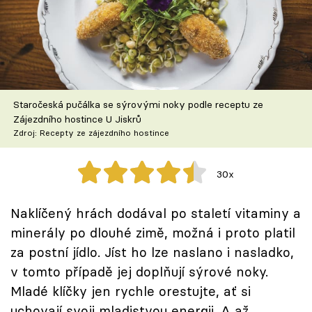
Škola vaření
Recepty z TV
Speciál: Cuketa
Staročeská pučálka se sýrovými noky podle receptu ze
Těhotnej kuchař
Zájezdního hostince U Jiskrů
Zdroj: Recepty ze zájezdního hostince
Sledujte prima+
30x
Přihlášení
Naklíčený hrách dodával po staletí vitaminy a
minerály po dlouhé zimě, možná i proto platil
Sledujte nás
za postní jídlo. Jíst ho lze naslano i nasladko,
v tomto případě jej doplňují sýrové noky.
Mladé klíčky jen rychle orestujte, ať si
uchovají svoji mladistvou energii. A až