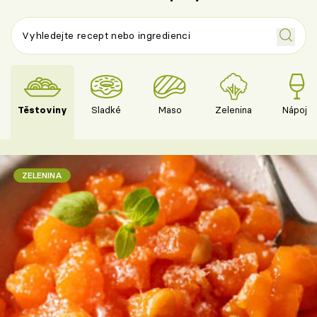
Těstoviny
Sladké
Maso
Zelenina
Nápoje
ZELENINA