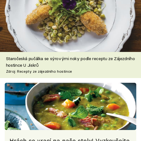
Staročeská pučálka se sýrovými noky podle receptu ze Zájezdního
hostince U Jiskrů
Zdroj: Recepty ze zájezdního hostince
Hrách se vrací na naše stoly! Vyzkoušejte