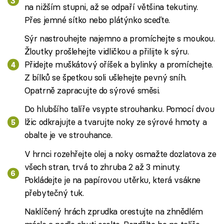
na nižším stupni, až se odpaří většina tekutiny.
Přes jemné sítko nebo plátýnko sceďte.
Sýr nastrouhejte najemno a promíchejte s moukou.
Žloutky prošlehejte vidličkou a přilijte k sýru.
Přidejte muškátový oříšek a bylinky a promíchejte.
Z bílků se špetkou soli ušlehejte pevný sníh.
Opatrně zapracujte do sýrové směsi.
Do hlubšího talíře vsypte strouhanku. Pomocí dvou
lžic odkrajujte a tvarujte noky ze sýrové hmoty a
obalte je ve strouhance.
V hrnci rozehřejte olej a noky osmažte dozlatova ze
všech stran, trvá to zhruba 2 až 3 minuty.
Pokládejte je na papírovou utěrku, která vsákne
přebytečný tuk.
Naklíčený hrách zprudka orestujte na zhnědlém