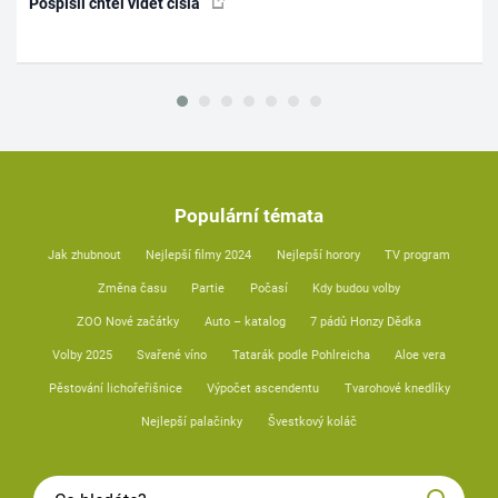
Pospíšil chtěl vidět čísla
Populární témata
Jak zhubnout
Nejlepší filmy 2024
Nejlepší horory
TV program
Změna času
Partie
Počasí
Kdy budou volby
ZOO Nové začátky
Auto – katalog
7 pádů Honzy Dědka
Volby 2025
Svařené víno
Tatarák podle Pohlreicha
Aloe vera
Pěstování lichořeřišnice
Výpočet ascendentu
Tvarohové knedlíky
Nejlepší palačinky
Švestkový koláč