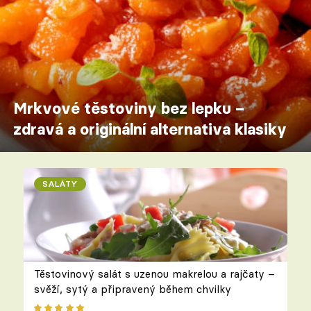
Mrkvové těstoviny bez lepku –
zdravá a originální alternativa klasiky
SALÁTY
Těstovinový salát s uzenou makrelou a rajčaty –
svěží, sytý a připravený během chvilky