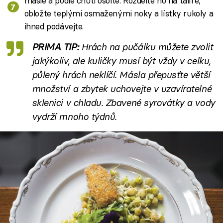
másle a podle chuti osolte. Rozdělte ho na talíře,
obložte teplými osmaženými noky a lístky rukoly a
ihned podávejte.
PRIMA TIP:
Hrách na pučálku můžete zvolit
jakýkoliv, ale kuličky musí být vždy v celku,
půlený hrách neklíčí. Másla přepusťte větší
množství a zbytek uchovejte v uzavíratelné
sklenici v chladu. Zbavené syrovátky a vody
vydrží mnoho týdnů.