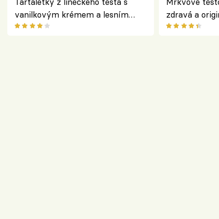
Tartaletky z lineckého těsta s
Mrkvové těst
vanilkovým krémem a lesním
zdravá a origi
ovocem podle Bread Society
klasiky