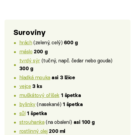
Suroviny
hrách
(zelený, celý)
600 g
máslo
200 g
tvrdý sýr
(tučný, napč. čedar nebo gouda)
300 g
hladká mouka
asi 3 lžíce
vejce
3 ks
muškátový oříšek
1 špetka
bylinky
(nasekané)
1 špetka
sůl
1 špetka
strouhanka
(na obalení)
asi 100 g
rostlinný olej
200 ml