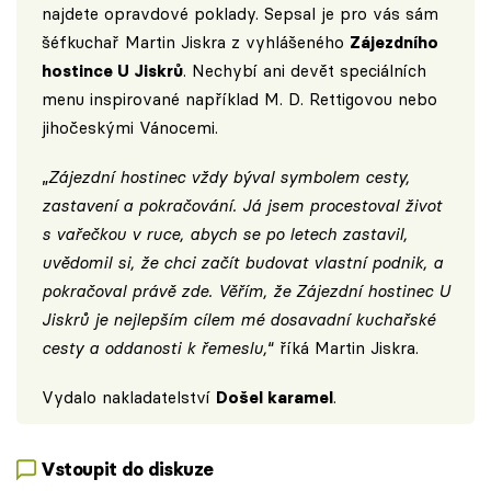
najdete opravdové poklady. Sepsal je pro vás sám
šéfkuchař Martin Jiskra z vyhlášeného
Zájezdního
hostince U Jiskrů
. Nechybí ani devět speciálních
menu inspirované například M. D. Rettigovou nebo
jihočeskými Vánocemi.
„
Zájezdní hostinec vždy býval symbolem cesty,
zastavení a pokračování. Já jsem procestoval život
s vařečkou v ruce, abych se po letech zastavil,
uvědomil si, že chci začít budovat vlastní podnik, a
pokračoval právě zde. Věřím, že Zájezdní hostinec U
Jiskrů je nejlepším cílem mé dosavadní kuchařské
cesty a oddanosti k řemeslu,
“ říká Martin Jiskra.
Vydalo nakladatelství
Došel karamel
.
Vstoupit do diskuze