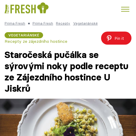
Prima Fresh
■
Prima Fresh
Recepty
Vegetariánské
Kuře
Polévky k večeři
Rychlé večeře
Trendy:
VEGETARIÁNSKÉ
Pin it
Recepty ze zájezdního hostince
Česká kuchyně
Čokoláda
Staročeská pučálka se
sýrovými noky podle receptu
ze Zájezdního hostince U
Témata
Jiskrů
Recepty
Články
TV Program