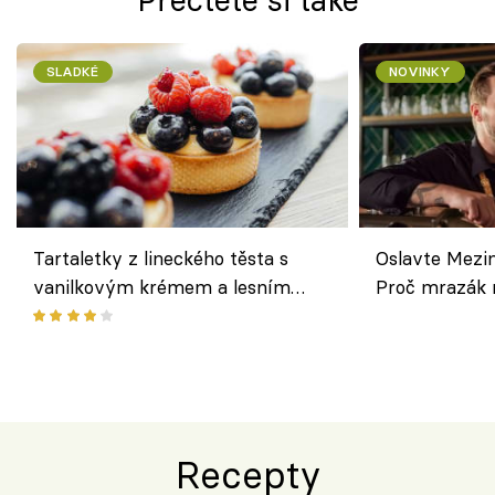
SLADKÉ
NOVINKY
Tartaletky z lineckého těsta s
Oslavte Mezin
vanilkovým krémem a lesním
Proč mrazák n
ovocem podle Bread Society
horku vsadit 
Recepty