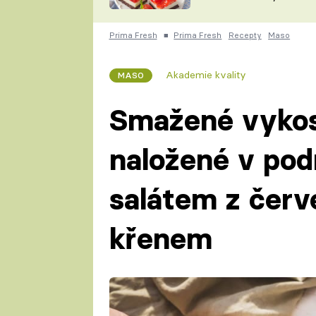
nepotřebujete troubu
ZDENĚK
ČESKO NA TALÍŘI
POHLREICH
Prima Fresh
■
Prima Fresh
Recepty
Maso
KAROLÍNA,
JAROSLAV SAPÍK
DOMÁCÍ
Akademie kvality
MASO
KUCHAŘKA
KAROLÍNA
KAMBERSKÁ
Smažené vykos
naložené v pod
salátem z červ
křenem