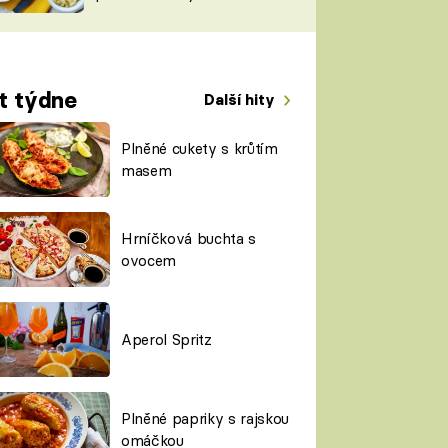
TORKY
ESH
t týdne
Další hity
Plněné cukety s krůtím
masem
Hrníčková buchta s
ovocem
Aperol Spritz
Plněné papriky s rajskou
omáčkou