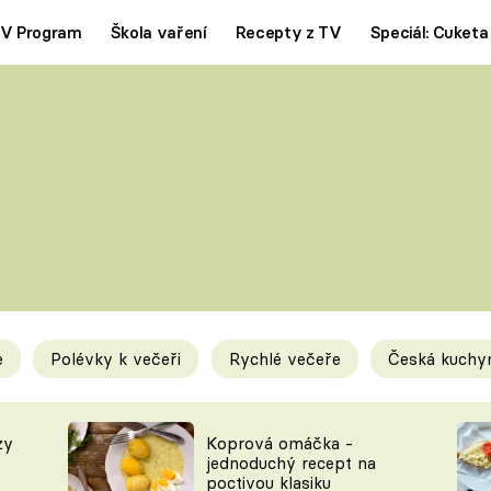
V Program
Škola vaření
Recepty z TV
Speciál: Cuketa
Polévky
Saláty
ČESKÁ KLASIKA
TĚSTOVIN
SILNÉ VÝVARY
SLADKÉ
KRÉMOVÉ
BEZMASÁ J
e
Polévky k večeři
Rychlé večeře
Česká kuchy
y
Tipy a triky
Novink
zy
Koprová omáčka -
jednoduchý recept na
poctivou klasiku
KAM ZA JÍDLEM
BLOG