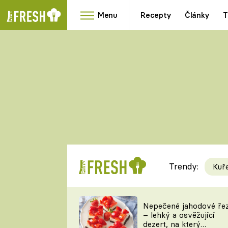
Menu
Recepty
Články
T
Oblíbené
Přílohy
recepty
HRANOLKY
HOUBY
KNEDLÍKY
DÝNĚ
KAŠE
RYCHLOVKY
Trendy:
Kuř
Populární
Videorecept
Nepečené jahodové ře
– lehký a osvěžující
kuchaři
dezert, na který
TEĎ VAŘÍ ŠÉF!