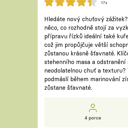
17x
Hledáte nový chuťový zážitek?
něco, co rozhodně stojí za vyz
přípravu řízků ideální také kuř
což jim propůjčuje větší schop
zůstanou krásně šťavnaté. Klíč
stehenního masa a odstranění š
neodolatelnou chuť a texturu?
podmáslí během marinování zís
zůstane šťavnaté.
4 porce