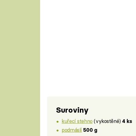
Suroviny
kuřecí stehno
(vykostěné)
4 ks
podmáslí
500 g