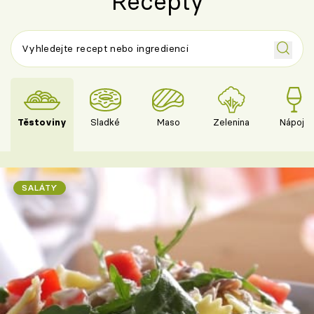
Recepty
Těstoviny
Sladké
Maso
Zelenina
Nápoje
SALÁTY