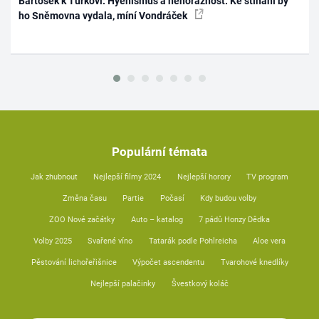
Bartošek k Turkovi: Hyenismus a nehoráznost. Ke stíhání by
ho Sněmovna vydala, míní Vondráček
Populární témata
Jak zhubnout
Nejlepší filmy 2024
Nejlepší horory
TV program
Změna času
Partie
Počasí
Kdy budou volby
ZOO Nové začátky
Auto – katalog
7 pádů Honzy Dědka
Volby 2025
Svařené víno
Tatarák podle Pohlreicha
Aloe vera
Pěstování lichořeřišnice
Výpočet ascendentu
Tvarohové knedlíky
Nejlepší palačinky
Švestkový koláč