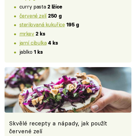
curry pasta
2 lžíce
červené zelí
250 g
sterilovaná kukuřice
195 g
mrkev
2 ks
jarní cibulka
4 ks
jablko
1 ks
Skvělé recepty a nápady, jak použít
červené zelí