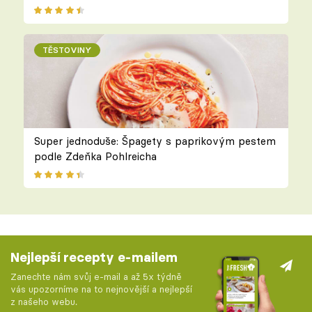
TĚSTOVINY
Super jednoduše: Špagety s paprikovým pestem
podle Zdeňka Pohlreicha
Nejlepší recepty e-mailem
Zanechte nám svůj e-mail a až 5x týdně
vás upozorníme na to nejnovější a nejlepší
z našeho webu.