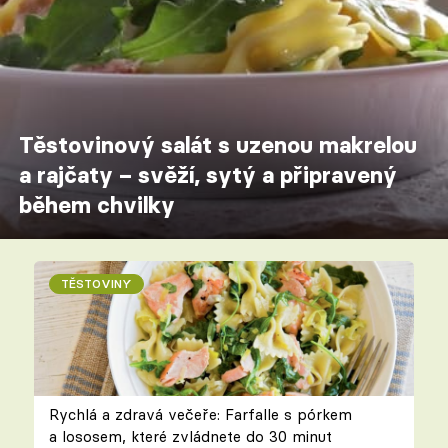
Těstovinový salát s uzenou makrelou
a rajčaty – svěží, sytý a připravený
během chvilky
TĚSTOVINY
Rychlá a zdravá večeře: Farfalle s pórkem
a lososem, které zvládnete do 30 minut