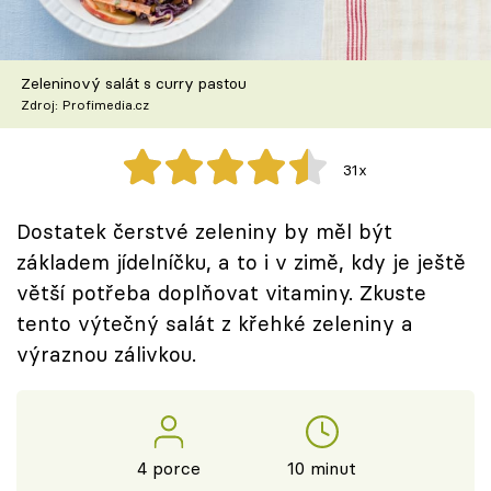
Škola vaření
Recepty z TV
Zeleninový salát s curry pastou
Zdroj: Profimedia.cz
Speciál: Cuketa
31x
Těhotnej kuchař
Dostatek čerstvé zeleniny by měl být
Sledujte prima+
základem jídelníčku, a to i v zimě, kdy je ještě
větší potřeba doplňovat vitaminy. Zkuste
Přihlášení
tento výtečný salát z křehké zeleniny a
výraznou zálivkou.
Sledujte nás
4 porce
10 minut