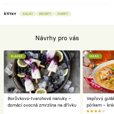
ŠTÍTKY
SALÁT
RECEPT
CURRY
Návrhy pro vás
SLADKÉ
MASO
Borůvkovo-tvarohové nanuky –
Vepřový gulá
domácí ovocná zmrzlina na dřívku
pórkem – kr
pokrm z jedn