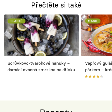
Přečtěte si také
SLADKÉ
MASO
Borůvkovo-tvarohové nanuky –
Vepřový gulá
domácí ovocná zmrzlina na dřívku
pórkem – kr
pokrm z jedn