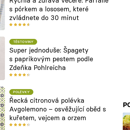
Rychlá a zdravá večeře: Farfalle
s pórkem a lososem, které
zvládnete do 30 minut
TĚSTOVINY
Super jednoduše: Špagety
s paprikovým pestem podle
Zdeňka Pohlreicha
POLÉVKY
Řecká citronová polévka
P
Avgolemono – osvěžující oběd s
kuřetem, vejcem a orzem