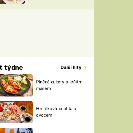
TORKY
ESH
t týdne
Další hity
Plněné cukety s krůtím
masem
Hrníčková buchta s
ovocem