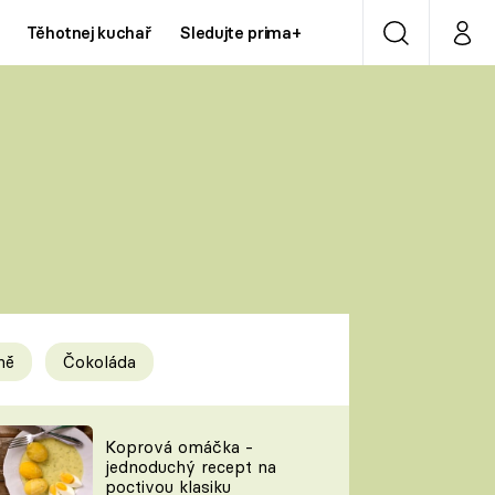
Těhotnej kuchař
Sledujte prima+
Vyhledávání
Můj p
Prima+
Y
CNN Prima NEWS
Prima ZOOM
ÍDLA
Prima LIVING
Prima Ženy
ně
Čokoláda
Prima LAJK
y
Koprová omáčka -
jednoduchý recept na
Sledujte nás
poctivou klasiku