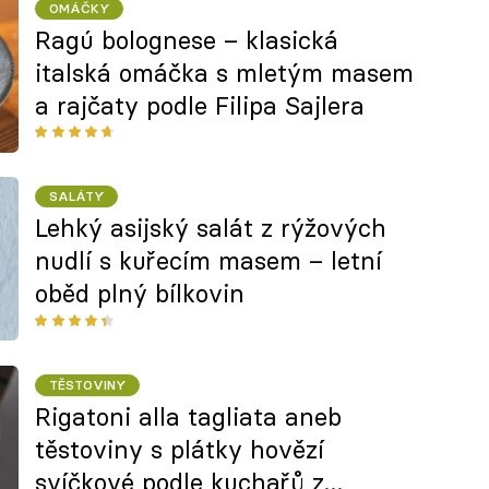
OMÁČKY
Ragú bolognese – klasická
italská omáčka s mletým masem
a rajčaty podle Filipa Sajlera
SALÁTY
Lehký asijský salát z rýžových
nudlí s kuřecím masem – letní
oběd plný bílkovin
TĚSTOVINY
Rigatoni alla tagliata aneb
těstoviny s plátky hovězí
svíčkové podle kuchařů z