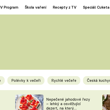
V Program
Škola vaření
Recepty z TV
Speciál: Cuketa
Polévky
Saláty
ČESKÁ KLASIKA
TĚSTOVIN
SILNÉ VÝVARY
SLADKÉ
KRÉMOVÉ
BEZMASÁ J
e
Polévky k večeři
Rychlé večeře
Česká kuchy
y
Tipy a triky
Novink
Nepečené jahodové řezy
– lehký a osvěžující
dezert, na který
KAM ZA JÍDLEM
BLOG