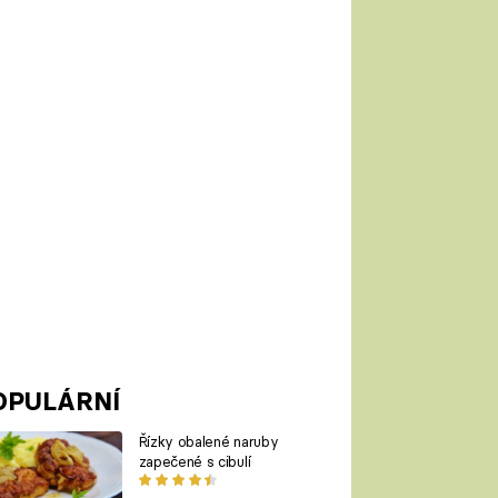
OPULÁRNÍ
Řízky obalené naruby
zapečené s cibulí