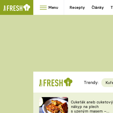
Menu
Recepty
Články
T
Oblíbené
Přílohy
recepty
HRANOLKY
HOUBY
KNEDLÍKY
DÝNĚ
KAŠE
RYCHLOVKY
Trendy:
Kuř
Populární
Videorecept
Cukeťák aneb cuketový
nákyp na plech
kuchaři
s uzeným masem –
TEĎ VAŘÍ ŠÉF!