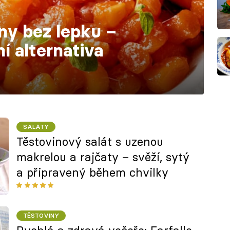
ny bez lepku –
ní alternativa
SALÁTY
Těstovinový salát s uzenou
makrelou a rajčaty – svěží, sytý
a připravený během chvilky
TĚSTOVINY