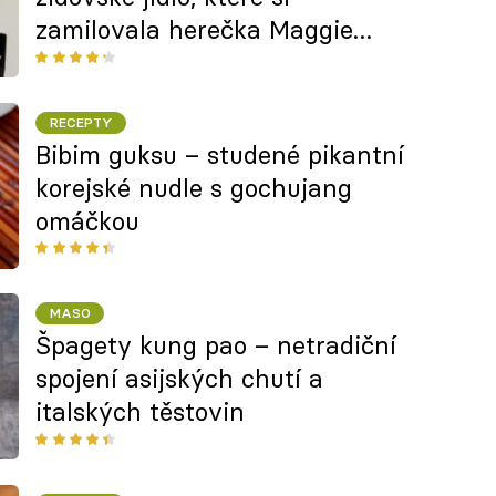
zamilovala herečka Maggie
Gyllenhaal
RECEPTY
Bibim guksu – studené pikantní
korejské nudle s gochujang
omáčkou
MASO
Špagety kung pao – netradiční
spojení asijských chutí a
italských těstovin