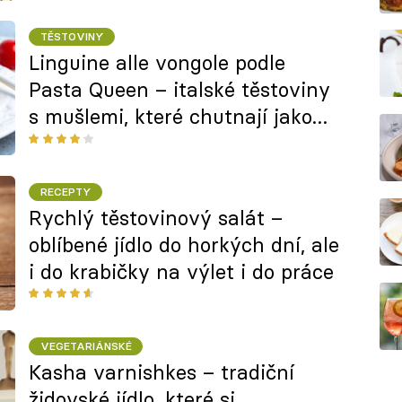
TĚSTOVINY
Linguine alle vongole podle
Pasta Queen – italské těstoviny
s mušlemi, které chutnají jako
dovolená u moře
RECEPTY
Rychlý těstovinový salát –
oblíbené jídlo do horkých dní, ale
i do krabičky na výlet i do práce
VEGETARIÁNSKÉ
Kasha varnishkes – tradiční
židovské jídlo, které si