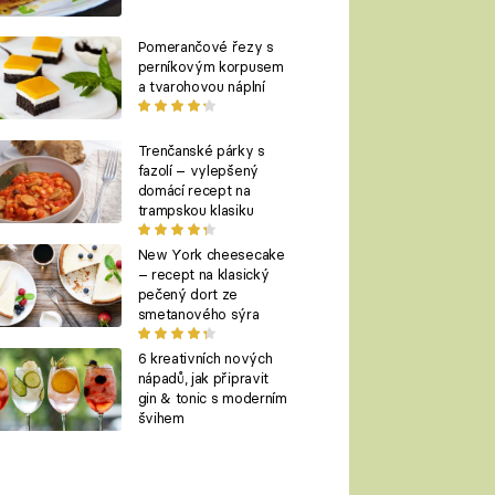
Pomerančové řezy s
perníkovým korpusem
a tvarohovou náplní
Trenčanské párky s
fazolí – vylepšený
domácí recept na
trampskou klasiku
New York cheesecake
– recept na klasický
pečený dort ze
smetanového sýra
6 kreativních nových
nápadů, jak připravit
gin & tonic s moderním
švihem