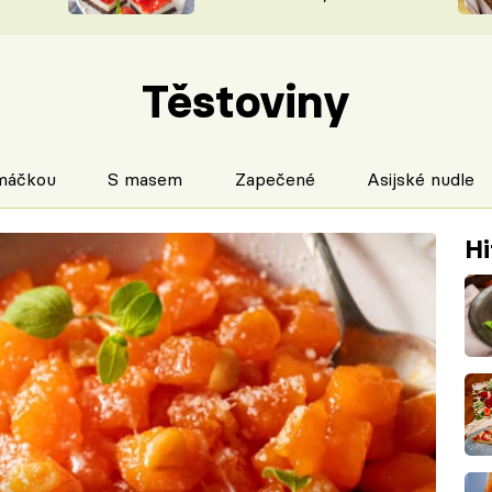
nepotřebujete troubu
ŠÉFREDAK
VYCHYTÁVKY
SOUTĚŽ FR
NA NÁKUPECH
Těstoviny
ČASOPIS
máčkou
S masem
Zapečené
Asijské nudle
Hi