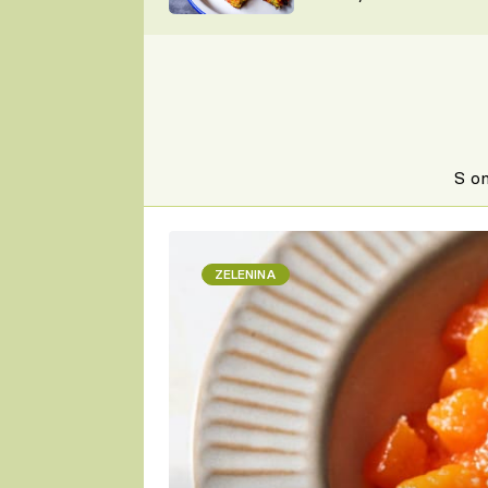
skvělý způsob, jak
ZDENĚK
zpracovat přerostlé
ČESKO NA TALÍŘI
cukety
POHLREICH
KAROLÍNA,
JAROSLAV SAPÍK
DOMÁCÍ
KUCHAŘKA
KAROLÍNA
KAMBERSKÁ
S o
ZELENINA