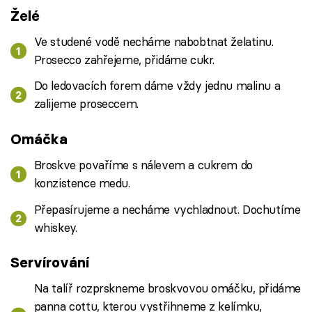
Želé
Ve studené vodě necháme nabobtnat želatinu.
Prosecco zahřejeme, přidáme cukr.
Do ledovacích forem dáme vždy jednu malinu a
zalijeme proseccem.
Omáčka
Broskve povaříme s nálevem a cukrem do
konzistence medu.
Přepasírujeme a necháme vychladnout. Dochutíme
whiskey.
Servírování
Na talíř rozprskneme broskvovou omáčku, přidáme
panna cottu, kterou vystřihneme z kelímku,