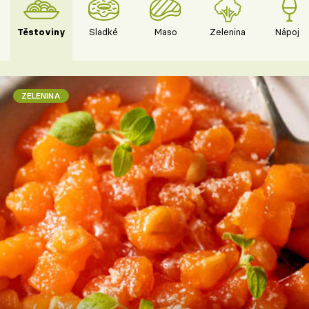
Těstoviny
Sladké
Maso
Zelenina
Nápoje
ZELENINA