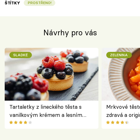
ŠTÍTKY
PROSTŘENO!
Návrhy pro vás
SLADKÉ
ZELENINA
Tartaletky z lineckého těsta s
Mrkvové těst
vanilkovým krémem a lesním
zdravá a origi
ovocem podle Bread Society
klasiky