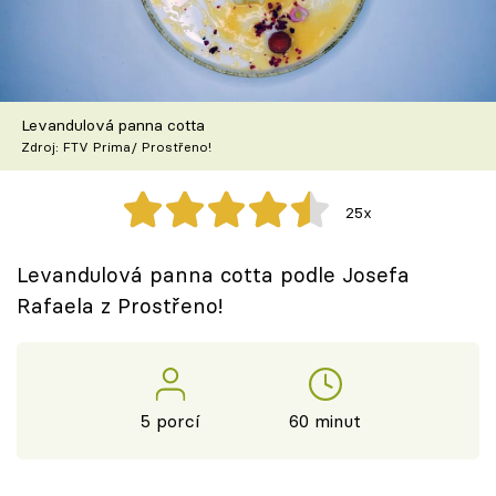
Škola vaření
Recepty z TV
Levandulová panna cotta
Speciál: Cuketa
Zdroj: FTV Prima/ Prostřeno!
Těhotnej kuchař
25x
Sledujte prima+
Levandulová panna cotta podle Josefa
Rafaela z Prostřeno!
Přihlášení
Sledujte nás
5 porcí
60 minut