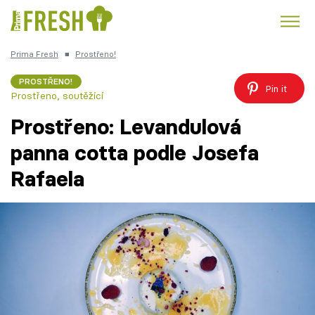
Prima Fresh
■
Prostřeno!
Kuře
Polévky k večeři
Rychlé večeře
Trendy:
PROSTŘENO!
Pin it
Prostřeno, soutěžící
Česká kuchyně
Čokoláda
Prostřeno: Levandulová
panna cotta podle Josefa
Rafaela
Témata
Recepty
Články
TV Program