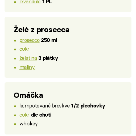
levandule
1 PL
Želé z prosecca
prosecco
250 ml
cukr
želatina
3 plátky
maliny
Omáčka
kompotované broskve
1/2 plechovky
cukr
dle chuti
whiskey