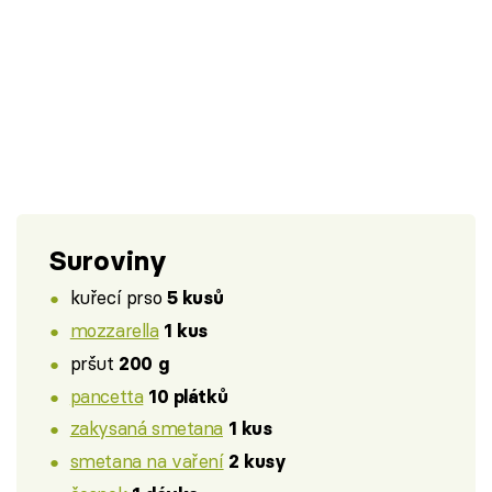
Suroviny
kuřecí prso
5 kusů
mozzarella
1 kus
pršut
200 g
pancetta
10 plátků
zakysaná smetana
1 kus
smetana na vaření
2 kusy