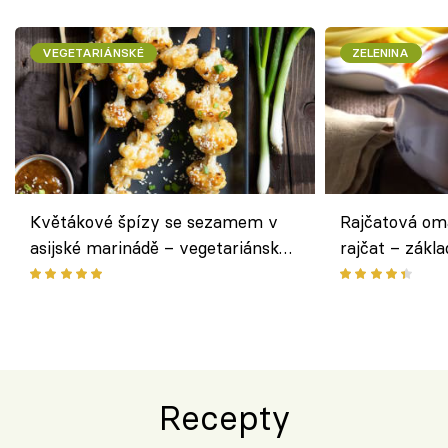
VEGETARIÁNSKÉ
ZELENINA
Květákové špízy se sezamem v
Rajčatová om
asijské marinádě – vegetariánská
rajčat – zákla
chuťovka z grilu
Recepty