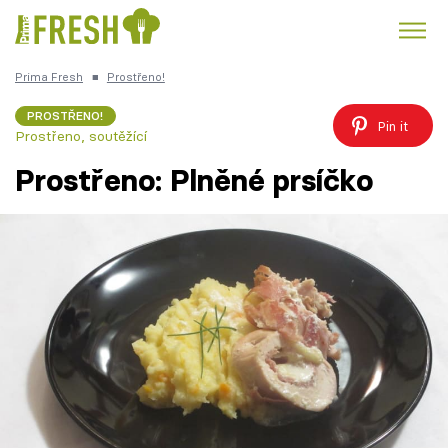
Prima Fresh
■
Prostřeno!
Kuře
Polévky k večeři
Rychlé večeře
Trendy:
PROSTŘENO!
Pin it
Prostřeno, soutěžící
Česká kuchyně
Čokoláda
Prostřeno: Plněné prsíčko
Témata
Recepty
Články
TV Program