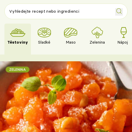
Těstoviny
Sladké
Maso
Zelenina
Nápoje
ZELENINA