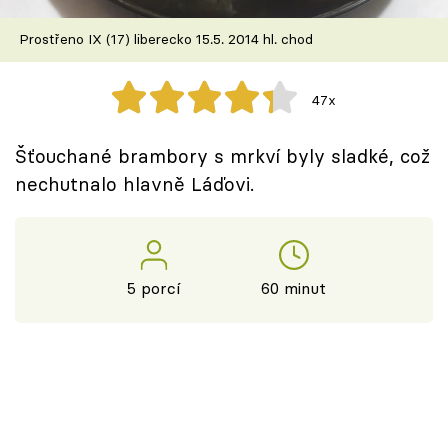
Škola vaření
Prostřeno IX (17) liberecko 15.5. 2014 hl. chod
Recepty z TV
47x
Speciál: Cuketa
Šťouchané brambory s mrkví byly sladké, což
Těhotnej kuchař
nechutnalo hlavně Láďovi.
Sledujte prima+
Přihlášení
5 porcí
60 minut
Sledujte nás