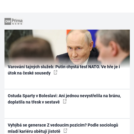
Varování tajných služeb: Putin chystá test NATO. Ve hře je i
útok na české sousedy
Ostuda Sparty v Boleslavi: Ani jednou nevystřelila na bránu,
doplatila na třesk v sestavě
Vyhýbá se generace Z vedoucím pozicím? Podle sociologů
mladí kariéru obětují jistotě