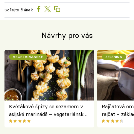
Sdílejte článek
Návrhy pro vás
VEGETARIÁNSKÉ
ZELENINA
Květákové špízy se sezamem v
Rajčatová om
asijské marinádě – vegetariánská
rajčat – zákla
chuťovka z grilu