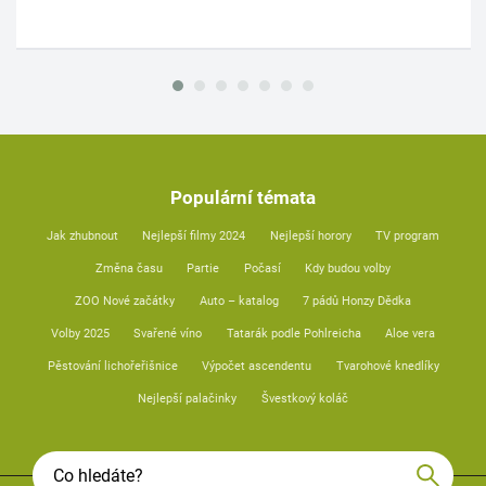
Populární témata
Jak zhubnout
Nejlepší filmy 2024
Nejlepší horory
TV program
Změna času
Partie
Počasí
Kdy budou volby
ZOO Nové začátky
Auto – katalog
7 pádů Honzy Dědka
Volby 2025
Svařené víno
Tatarák podle Pohlreicha
Aloe vera
Pěstování lichořeřišnice
Výpočet ascendentu
Tvarohové knedlíky
Nejlepší palačinky
Švestkový koláč