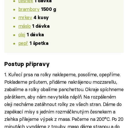
česnek
1 dávka
brambory
1500 g
mrkev
4 kusy
máslo
1 dávka
olej
1 dávka
pepř
1 špetka
Postup přípravy
1. Kuřecí prsa na rolky naklepeme, posolíme, opepříme.
Poklademe pršutem, přidáme nakrájenou mozzarellu,
zabalíme a rolky obalíme panchettou. Okraje spíchneme
párátkem, aby nám nevytekla náplň. Na rozpáleném
oleji necháme zatáhnout rolky ze všech stran. Dáme do
zapékací mísy s jedním rozmáčknutým česnekem a
zlehka přilejeme výpek z masa. Pečeme na 200°C. Po 20
minutách vyndáme z trouby, maso dáme stranou a do