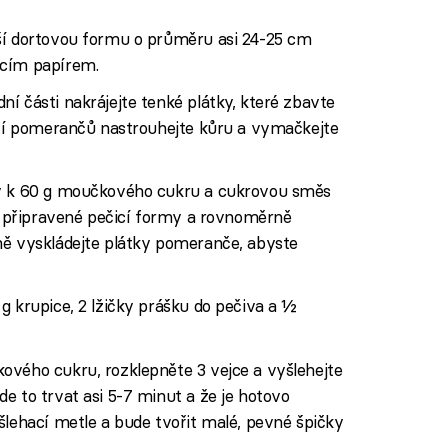
ší dortovou formu o průměru asi 24-25 cm
icím papírem.
í části nakrájejte tenké plátky, které zbavte
ástí pomerančů nastrouhejte kůru a vymačkejte
vy k 60 g moučkového cukru a cukrovou směs
no připravené pečicí formy a rovnoměrně
ně vyskládejte plátky pomeranče, abyste
g krupice, 2 lžičky prášku do pečiva a ½
ového cukru, rozklepněte 3 vejce a vyšlehejte
e to trvat asi 5-7 minut a že je hotovo
šlehací metle a bude tvořit malé, pevné špičky