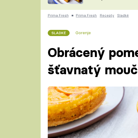
skvělý způsob, jak
ZDENĚK
zpracovat přerostlé
ČESKO NA TALÍŘI
cukety
POHLREICH
Prima Fresh
■
Prima Fresh
Recepty
Sladké
KAROLÍNA,
JAROSLAV SAPÍK
DOMÁCÍ
Gorenje
SLADKÉ
KUCHAŘKA
KAROLÍNA
KAMBERSKÁ
Obrácený pome
šťavnatý moučn