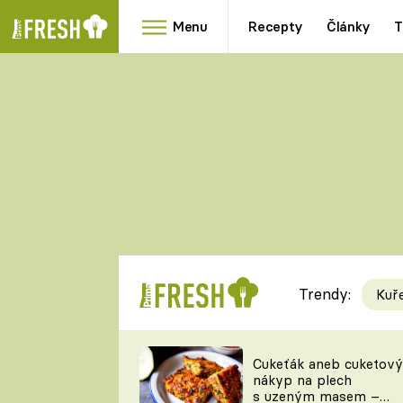
Menu
Recepty
Články
T
Oblíbené
Přílohy
recepty
HRANOLKY
HOUBY
KNEDLÍKY
DÝNĚ
KAŠE
RYCHLOVKY
Trendy:
Kuř
Populární
Videorecept
Cukeťák aneb cuketový
nákyp na plech
kuchaři
s uzeným masem –
TEĎ VAŘÍ ŠÉF!