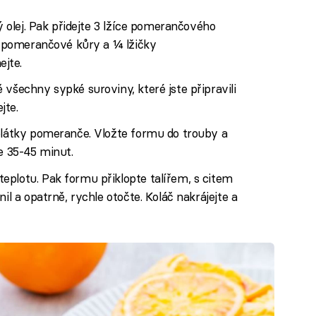
vý olej. Pak přidejte 3 lžíce pomerančového
ci pomerančové kůry a ¼ lžičky
jte.
 všechny sypké suroviny, které jste připravili
jte.
 plátky pomeranče. Vložte formu do trouby a
e 35-45 minut.
eplotu. Pak formu přiklopte talířem, s citem
il a opatrně, rychle otočte. Koláč nakrájejte a