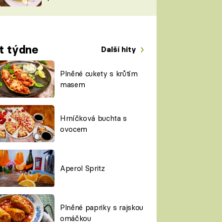
TORKY
ESH
t týdne
Další hity
Plněné cukety s krůtím
masem
Hrníčková buchta s
ovocem
Aperol Spritz
Plněné papriky s rajskou
omáčkou