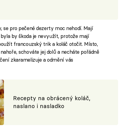
y, se pro pečené dezerty moc nehodí. Mají
e byla by škoda je nevyužít, protože mají
oužít francouzský trik a koláč otočit. Místo,
 nahoře, schováte jej dolů a necháte pořádně
ečení zkaramelizuje a odmění vás
Recepty na obrácený koláč,
naslano i nasladko