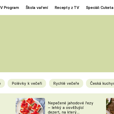
V Program
Škola vaření
Recepty z TV
Speciál: Cuketa
Polévky
Saláty
ČESKÁ KLASIKA
TĚSTOVIN
SILNÉ VÝVARY
SLADKÉ
KRÉMOVÉ
BEZMASÁ J
e
Polévky k večeři
Rychlé večeře
Česká kuchy
y
Tipy a triky
Novink
Nepečené jahodové řezy
– lehký a osvěžující
dezert, na který
KAM ZA JÍDLEM
BLOG