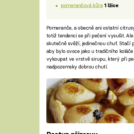
pomerančová kůra
1 lžíce
Pomeranče, a obecně ani ostatní citrus
totiž tendenci se při pečení vysušit. Al
skutečně svěží, jedinečnou chuť. Stačí p
aby bylo ovoce jako u tradičního koláče
vykoupat ve vrstvě sirupu, který při p
nadpozemsky dobrou chutí.