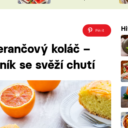
nepotřebujete troubu
ŠÉFREDAK
VYCHYTÁVKY
SOUTĚŽ FR
NA NÁKUPECH
ČASOPIS
Hi
Pin it
rančový koláč –
ík se svěží chutí