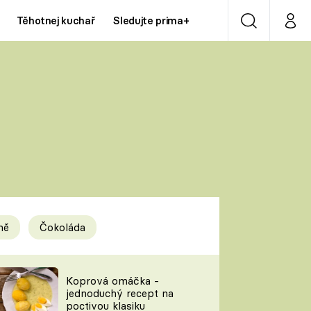
Těhotnej kuchař
Sledujte prima+
Vyhledávání
Můj p
Prima+
Y
CNN Prima NEWS
Prima ZOOM
ÍDLA
Prima LIVING
Prima Ženy
ně
Čokoláda
Prima LAJK
y
Koprová omáčka -
jednoduchý recept na
Sledujte nás
poctivou klasiku