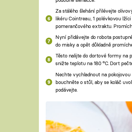
Za stálého šlehání přilévejte olivo
likéru Cointreau, 1 polévkovou lží
pomerančového extraktu. Promíche
Nyní přidávejte do robota postupně
do misky a opět důkladně promíche
Těsto nalijte do dortové formy na
snižte teplotu na 180 °C. Dort pečt
Nechte vychladnout na pokojovou t
bouchněte o stůl, aby se koláč uvoln
podávejte.