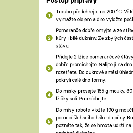
Postup přípravy
Troubu předehřejte na 200 °C. Vět
vymažte olejem a dno vyložte peč
Pomeranče dobře omyjte a ze středn
kůry i bílé dužniny. Ze zbylých č
šťávu.
Přidejte 2 lžíce pomerančové šťá
dobře promíchejte. Nalijte ji na d
rozetřete. Do cukrové směsi úhled
pokryli celé dno formy.
Do misky prosejte 155 g mouky, 80 
lžičky soli. Promíchejte.
Do mísy robota vložte 190 g moučk
pomocí šlehacího háku do pěny. Bud
poznáte tak, že se hmota udrží na 
podobné šlehačce.