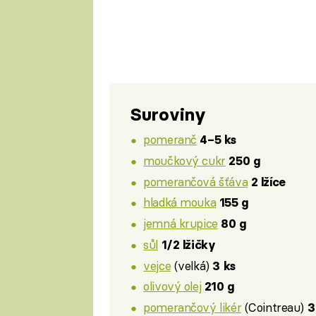
Suroviny
pomeranč
4–5 ks
moučkový cukr
250 g
pomerančová šťáva
2 lžíce
hladká mouka
155 g
jemná krupice
80 g
sůl
1/2 lžičky
vejce
(velká)
3 ks
olivový olej
210 g
pomerančový likér
(Cointreau)
3