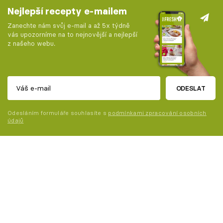
Nejlepší recepty e-mailem
Zanechte nám svůj e-mail a až 5x týdně
vás upozorníme na to nejnovější a nejlepší
z našeho webu.
ODESLAT
Odesláním formuláře souhlasíte s
podmínkami zpracování osobních
údajů