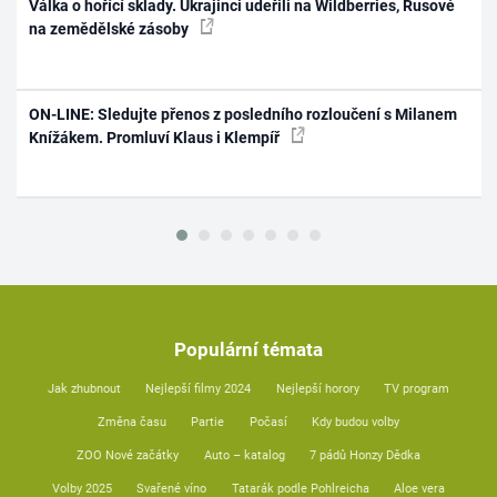
Válka o hořící sklady. Ukrajinci udeřili na Wildberries, Rusové
na zemědělské zásoby
ON-LINE: Sledujte přenos z posledního rozloučení s Milanem
Knížákem. Promluví Klaus i Klempíř
Populární témata
Jak zhubnout
Nejlepší filmy 2024
Nejlepší horory
TV program
Změna času
Partie
Počasí
Kdy budou volby
ZOO Nové začátky
Auto – katalog
7 pádů Honzy Dědka
Volby 2025
Svařené víno
Tatarák podle Pohlreicha
Aloe vera