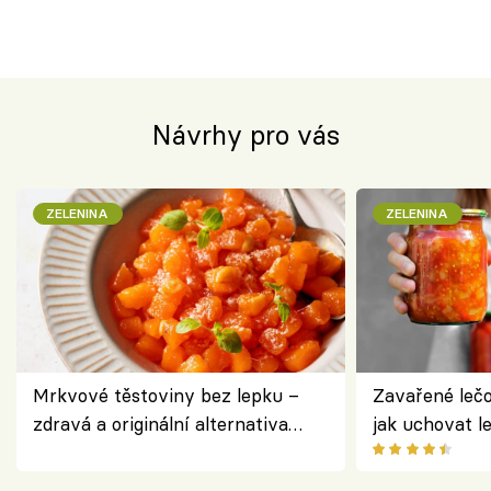
Návrhy pro vás
ZELENINA
ZELENINA
Mrkvové těstoviny bez lepku –
Zavařené lečo
zdravá a originální alternativa
jak uchovat l
klasiky