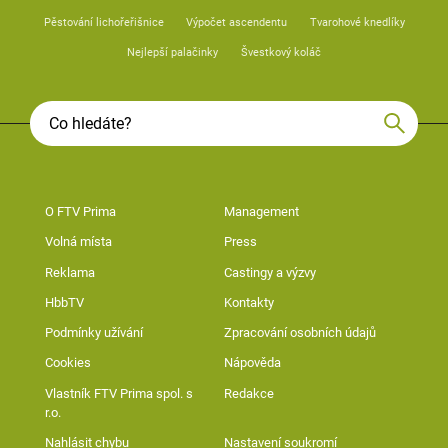
Pěstování lichořeřišnice
Výpočet ascendentu
Tvarohové knedlíky
Nejlepší palačinky
Švestkový koláč
O FTV Prima
Management
Volná místa
Press
Reklama
Castingy a výzvy
HbbTV
Kontakty
Podmínky užívání
Zpracování osobních údajů
Cookies
Nápověda
Vlastník FTV Prima spol. s
Redakce
r.o.
Nahlásit chybu
Nastavení soukromí