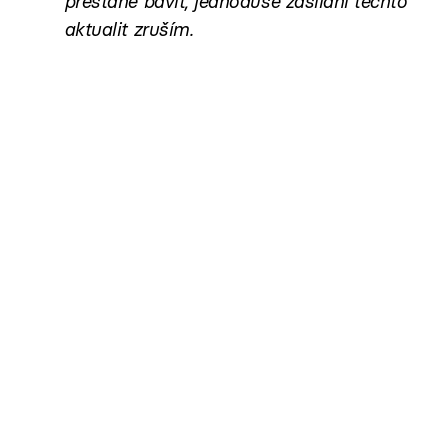
přestane bavit, jednoduše zasílání těchto
aktualit zruším.