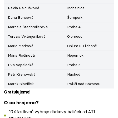
Pavla Paloušková
Mohelnice
Dana Bencová
Šumperk
Marcela Štechmilerová
Praha 4
Terezia Viktorjeníková
Olomouc
Marie Marková
Chlum u Třeboně
Mária Rašínová
Nepomuk
Eva Vopalecká
Praha 8
Petr Křenovský
Náchod
Marek Slavíček
Poříčí nad Sázavou
Gratulujeme!
O co hrajeme?
10 šťastlivců vyhraje dárkový balíček od ATI