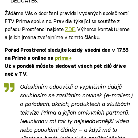
DELICATES.
Žádáme Vás o dodržení pravidel vydaných společností
FTV Prima spol. s r.o. Pravidla týkající se soutěže z
pořadu Prostřeno! najdete
ZDE.
Výherce kontaktujeme
a jejich jména zveřejníme v tomto článku.
Pořad Prostřeno! sledujte každý všední den v 17.55
na Primě a online na
prima+
Už v pondělí můžete sledovat všech pět dílů dříve
než v TV.
Odesláním odpovědi a vyplněním údajů
souhlasím se
zasíláním novinek
(e-mailem)
o pořadech, akcích, produktech a službách
televize Prima a jejich smluvních partnerů.
Neuniknou mi tak ty nejsledovanější videa
nebo populární články – a když mě to