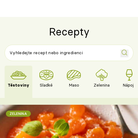
Recepty
Těstoviny
Sladké
Maso
Zelenina
Nápoje
ZELENINA