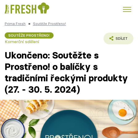
Prima Fresh
■
Soutěže Prostřeno!
Kuře
Polévky k večeři
Rychlé večeře
Trendy:
SOUTĚŽE PROSTŘENO!
SDÍLET
Komerční sdělení
Česká kuchyně
Čokoláda
Ukončeno: Soutěžte s
Prostřeno! o balíčky s
tradičními řeckými produkty
Témata
(27. - 30. 5. 2024)
Recepty
Články
TV Program