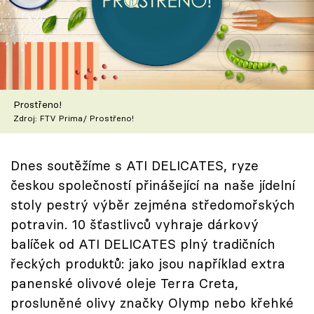
Škola vaření
Recepty z TV
Speciál: Cuketa
Prostřeno!
Těhotnej kuchař
Zdroj: FTV Prima/ Prostřeno!
Sledujte prima+
Dnes soutěžíme s ATI DELICATES, ryze
českou společností přinášející na naše jídelní
Přihlášení
stoly pestrý výběr zejména středomořských
potravin. 10 šťastlivců vyhraje dárkový
balíček od ATI DELICATES plný tradičních
Sledujte nás
řeckých produktů: jako jsou například extra
panenské olivové oleje Terra Creta,
prosluněné olivy značky Olymp nebo křehké