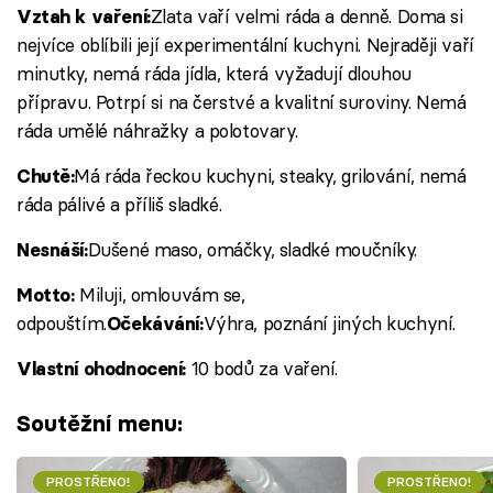
Zlata vaří velmi ráda a denně. Doma si
Vztah k vaření:
nejvíce oblíbili její experimentální kuchyni. Nejraději vaří
minutky, nemá ráda jídla, která vyžadují dlouhou
přípravu. Potrpí si na čerstvé a kvalitní suroviny. Nemá
ráda umělé náhražky a polotovary.
Má ráda řeckou kuchyni, steaky, grilování, nemá
Chutě:
ráda pálivé a příliš sladké.
Dušené maso, omáčky, sladké moučníky.
Nesnáší:
Miluji, omlouvám se,
Motto:
odpouštím.
Výhra, poznání jiných kuchyní.
Očekávání:
10 bodů za vaření.
Vlastní ohodnocení:
Soutěžní menu:
PROSTŘENO!
PROSTŘENO!