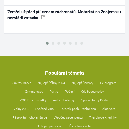
Zemřel už před příjezdem záchranářů. Motorkář na Znojemsku
nezvládl zatáčku
Populární témata
Jak zhubnout
Nejlepší filmy 2024
Nejlepší horory
TV program
Změna času
Partie
Počasí
Kdy budou volby
ZOO Nové začátky
Auto – katalog
7 pádů Honzy Dědka
Volby 2025
Svařené víno
Tatarák podle Pohlreicha
Aloe vera
Pěstování lichořeřišnice
Výpočet ascendentu
Tvarohové knedlíky
Nejlepší palačinky
Švestkový koláč