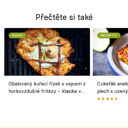
Přečtěte si také
MASO
RECEPTY
Obalovaný kuřecí řízek s vejcem z
Cukeťák aneb
horkovzdušné fritézy – klasika v
plech s uzen
novém pojetí podle Jamieho
způsob, jak z
Olivera
cukety