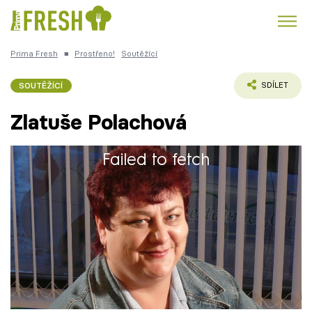
Prima Fresh
■
Prostřeno!
Soutěžící
Kuře
Polévky k večeři
Rychlé večeře
Trendy:
SOUTĚŽÍCÍ
SDÍLET
Česká kuchyně
Čokoláda
Zlatuše Polachová
Failed to fetch
Zlata je rodačka z Brušperku, malého, zhruba
Témata
třiapůltisícového městečka uprostřed
Severomoravského kraje, které se vyznačuje
Recepty
tím, že jím prochází zemská osa.
Články
TV Program