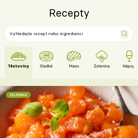
Recepty
Těstoviny
Sladké
Maso
Zelenina
Nápoje
ZELENINA