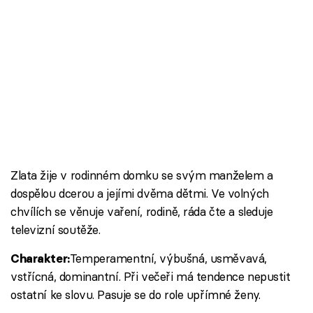
Škola vaření
Recepty z TV
Speciál: Cuketa
Těhotnej kuchař
Sledujte prima+
Zlata žije v rodinném domku se svým manželem a
dospělou dcerou a jejími dvěma dětmi. Ve volných
Přihlášení
chvílích se věnuje vaření, rodině, ráda čte a sleduje
televizní soutěže.
Sledujte nás
Temperamentní, výbušná, usměvavá,
Charakter:
vstřícná, dominantní. Při večeři má tendence nepustit
ostatní ke slovu. Pasuje se do role upřímné ženy.