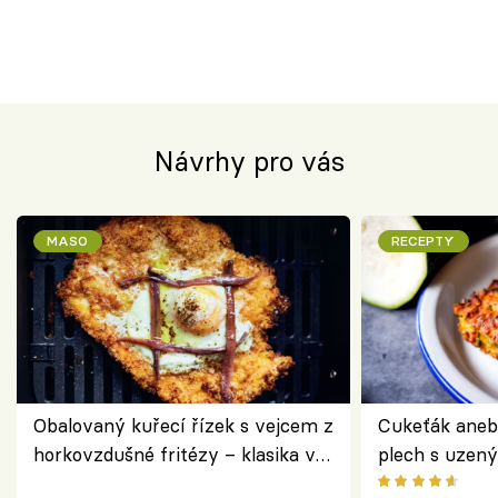
Návrhy pro vás
MASO
RECEPTY
Obalovaný kuřecí řízek s vejcem z
Cukeťák aneb
horkovzdušné fritézy – klasika v
plech s uzen
novém pojetí podle Jamieho
způsob, jak z