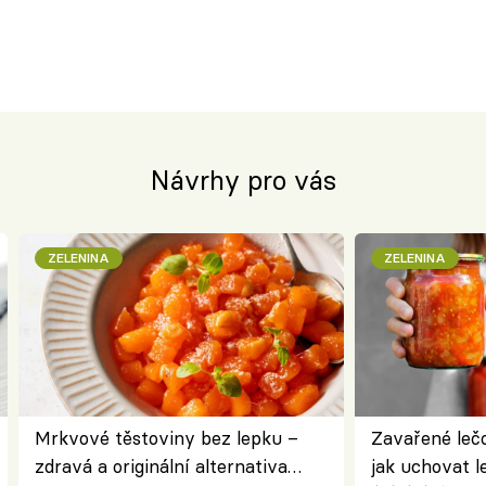
Návrhy pro vás
ZELENINA
ZELENINA
Mrkvové těstoviny bez lepku –
Zavařené lečo
zdravá a originální alternativa
jak uchovat l