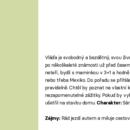
Vláďa je svobodný a bezdětný, svou živo
po několikaleté známosti už před čase
neteří, bydlí s maminkou v 3+1 a hodně c
nebo třeba Mexiko. Do pořadu se přihlás
pravidelně. Chtěl by poznat na vlastní ků
nezapomenutelné zážitky. Pokud by vyhr
ušetřil na stavbu domu.
Sám
Charakter:
Rád jezdí autem a miluje cestov
Zájmy: