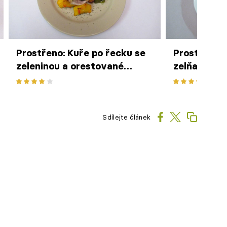
Prostřeno: Kuře po řecku se
Prostřeno:
zeleninou a orestované
zelňačka s 
brambory s tymiánem
Sdílejte článek