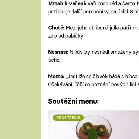
Vaří moc rád a často. 
Vztah k vaření:
potřebuje další pomocníky na úklid. S o
Mezi jeho oblíbená jídla patří m
Chutě:
zelo od babičky.
Nikdy by nesnědl smažený sýr 
Nesnáší:
ticho.
„Jestliže se člověk hádá s blbcem
Motto:
Očekávání: Těší se poznání nových lidí
Soutěžní menu:
PROSTŘENO!