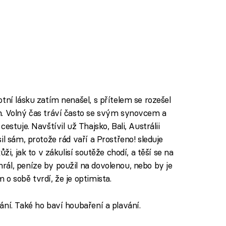
tní lásku zatím nenašel, s přítelem se rozešel
m. Volný čas tráví často se svým synovcem a
estuje. Navštívil už Thajsko, Bali, Austrálii
il sám, protože rád vaří a Prostřeno! sleduje
ži, jak to v zákulisí soutěže chodí, a těší se na
ál, peníze by použil na dovolenou, nebo by je
 o sobě tvrdí, že je optimista.
ání. Také ho baví houbaření a plavání.