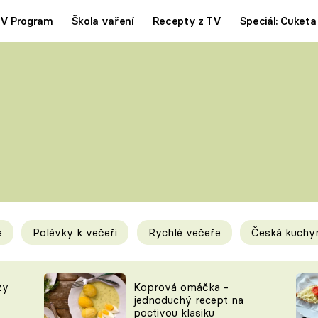
V Program
Škola vaření
Recepty z TV
Speciál: Cuketa
Polévky
Saláty
ČESKÁ KLASIKA
TĚSTOVIN
SILNÉ VÝVARY
SLADKÉ
KRÉMOVÉ
BEZMASÁ J
e
Polévky k večeři
Rychlé večeře
Česká kuchy
y
Tipy a triky
Novink
zy
Koprová omáčka -
jednoduchý recept na
poctivou klasiku
KAM ZA JÍDLEM
BLOG