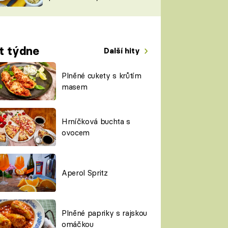
TORKY
ESH
t týdne
Další hity
Plněné cukety s krůtím
masem
Hrníčková buchta s
ovocem
Aperol Spritz
Plněné papriky s rajskou
omáčkou