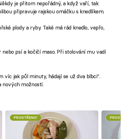
Někdy je přitom nepořádný, a když vaří, tak
blibou připravuje rajskou omáčku s knedlíkem.
ořské plody a ryby. Také má rád knedlo, vepřo,
nebo psí a kočičí maso. Při stolování mu vadí
 víc jak půl minuty, hádají se už dva blbci“.
 a nových možností.
PROSTŘENO!
PROSTŘENO!