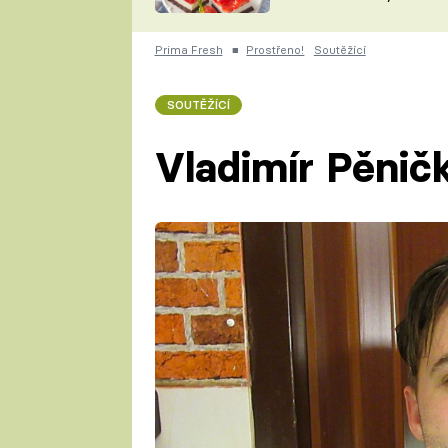
nepotřebujete troubu
ZDENĚK
ČESKO NA TALÍŘI
POHLREICH
Prima Fresh
■
Prostřeno!
Soutěžící
KAROLÍNA,
JAROSLAV SAPÍK
DOMÁCÍ
SOUTĚŽÍCÍ
KUCHAŘKA
KAROLÍNA
KAMBERSKÁ
Vladimír Pěnič