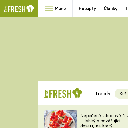
Menu
Recepty
Články
T
Oblíbené
Přílohy
recepty
HRANOLKY
HOUBY
KNEDLÍKY
DÝNĚ
KAŠE
RYCHLOVKY
Trendy:
Kuř
Populární
Videorecept
Nepečené jahodové ře
– lehký a osvěžující
kuchaři
dezert, na který
TEĎ VAŘÍ ŠÉF!