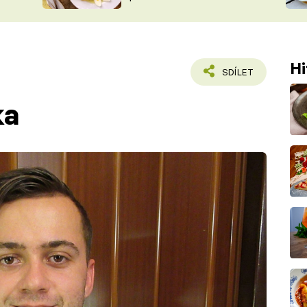
ŠÉFREDAK
VYCHYTÁVKY
SOUTĚŽ FR
NA NÁKUPECH
ČASOPIS
Hi
SDÍLET
ka