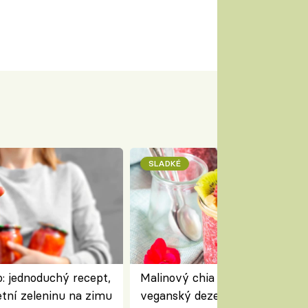
SLADKÉ
: jednoduchý recept,
Malinový chia pudink s kokose
etní zeleninu na zimu
veganský dezert plný ovoce a