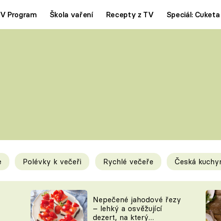
V Program
Škola vaření
Recepty z TV
Speciál: Cuketa
Polévky
Saláty
ČESKÁ KLASIKA
TĚSTOVIN
SILNÉ VÝVARY
SLADKÉ
KRÉMOVÉ
BEZMASÁ J
e
Polévky k večeři
Rychlé večeře
Česká kuchy
y
Tipy a triky
Novink
Nepečené jahodové řezy
– lehký a osvěžující
dezert, na který
KAM ZA JÍDLEM
BLOG