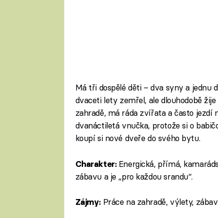
Má tři dospělé děti – dva syny a jednu 
dvaceti lety zemřel, ale dlouhodobě žij
zahradě, má ráda zvířata a často jezdí n
dvanáctiletá vnučka, protože si o babič
koupí si nové dveře do svého bytu.
Energická, přímá, kamaráds
Charakter:
zábavu a je „pro každou srandu“.
Práce na zahradě, výlety, zábav
Zájmy: