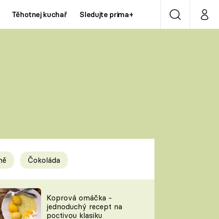
Těhotnej kuchař
Sledujte prima+
Vyhledávání
Můj p
Prima+
Y
CNN Prima NEWS
Prima ZOOM
ÍDLA
Prima LIVING
Prima Ženy
ně
Čokoláda
Prima LAJK
y
Koprová omáčka -
jednoduchý recept na
Sledujte nás
poctivou klasiku