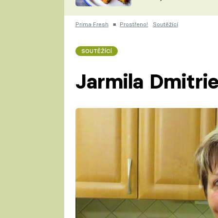
skvělý způsob, jak
ZDENĚK
zpracovat přerostlé
ČESKO NA TALÍŘI
cukety
POHLREICH
Prima Fresh
■
Prostřeno!
Soutěžící
KAROLÍNA,
JAROSLAV SAPÍK
DOMÁCÍ
SOUTĚŽÍCÍ
KUCHAŘKA
KAROLÍNA
KAMBERSKÁ
Jarmila Dmitri