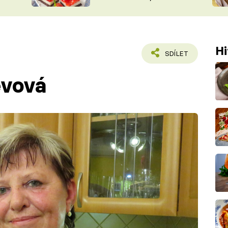
nepotřebujete troubu
ŠÉFREDAK
VYCHYTÁVKY
SOUTĚŽ FR
NA NÁKUPECH
ČASOPIS
Hi
SDÍLET
evová