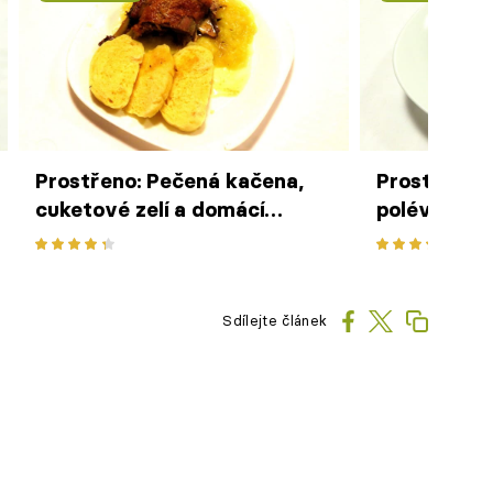
Prostřeno: Pečená kačena,
Prostřeno:
cuketové zelí a domácí
polévka
knedlík
Sdílejte článek