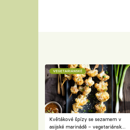
VEGETARIÁNSKÉ
Květákové špízy se sezamem v
asijské marinádě – vegetariánská