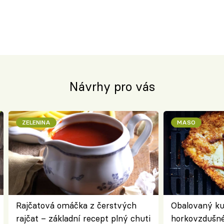
Návrhy pro vás
ZELENINA
MASO
Rajčatová omáčka z čerstvých
Obalovaný kuř
rajčat – základní recept plný chuti
horkovzdušné 