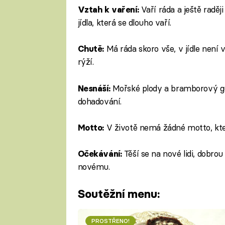
Vaří ráda a ještě raděj
Vztah k vaření:
jídla, která se dlouho vaří.
Má ráda skoro vše, v jídle není v
Chutě:
rýží.
Mořské plody a bramborový gul
Nesnáší:
dohadování.
V životě nemá žádné motto, kter
Motto:
Těší se na nové lidi, dobro
Očekávání:
novému.
Soutěžní menu:
PROSTŘENO!