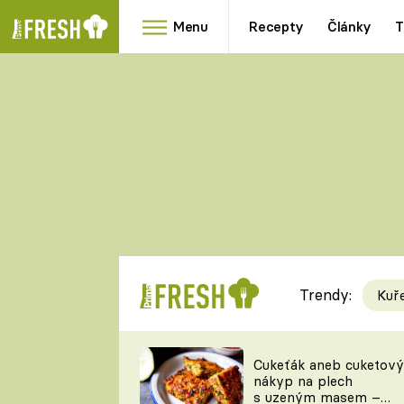
Menu
Recepty
Články
T
Oblíbené
Přílohy
recepty
HRANOLKY
HOUBY
KNEDLÍKY
DÝNĚ
KAŠE
RYCHLOVKY
Trendy:
Kuř
Populární
Videorecept
Cukeťák aneb cuketový
nákyp na plech
kuchaři
s uzeným masem –
TEĎ VAŘÍ ŠÉF!