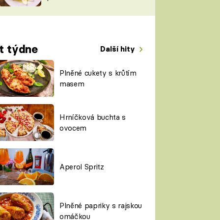
TORKY
ESH
t týdne
Další hity
Plněné cukety s krůtím
masem
Hrníčková buchta s
ovocem
Aperol Spritz
Plněné papriky s rajskou
omáčkou