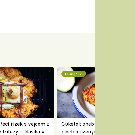
RECEPTY
ecí řízek s vejcem z
Cukeťák aneb cuketový nákyp
fritézy – klasika v
plech s uzeným masem – skvě