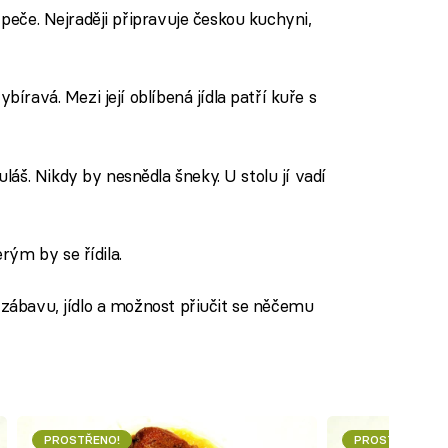
i peče. Nejraději připravuje českou kuchyni,
ybíravá. Mezi její oblíbená jídla patří kuře s
áš. Nikdy by nesnědla šneky. U stolu jí vadí
ým by se řídila.
u zábavu, jídlo a možnost přiučit se něčemu
PROSTŘENO!
PROSTŘENO!