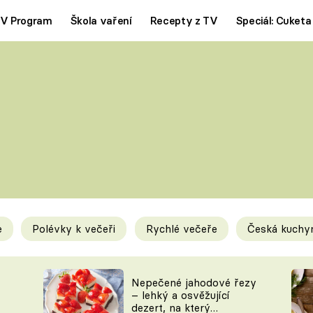
V Program
Škola vaření
Recepty z TV
Speciál: Cuketa
Polévky
Saláty
ČESKÁ KLASIKA
TĚSTOVIN
SILNÉ VÝVARY
SLADKÉ
KRÉMOVÉ
BEZMASÁ J
e
Polévky k večeři
Rychlé večeře
Česká kuchy
y
Tipy a triky
Novink
Nepečené jahodové řezy
– lehký a osvěžující
dezert, na který
KAM ZA JÍDLEM
BLOG