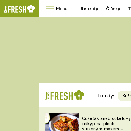
Menu
Recepty
Články
T
Oblíbené
Přílohy
recepty
HRANOLKY
HOUBY
KNEDLÍKY
DÝNĚ
KAŠE
RYCHLOVKY
Trendy:
Kuř
Populární
Videorecept
Cukeťák aneb cuketový
nákyp na plech
kuchaři
s uzeným masem –
TEĎ VAŘÍ ŠÉF!