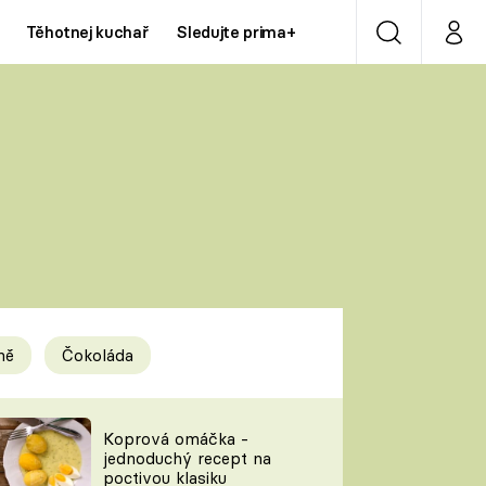
Těhotnej kuchař
Sledujte prima+
Vyhledávání
Můj p
Prima+
Y
CNN Prima NEWS
Prima ZOOM
ÍDLA
Prima LIVING
Prima Ženy
ně
Čokoláda
Prima LAJK
y
Koprová omáčka -
jednoduchý recept na
Sledujte nás
poctivou klasiku