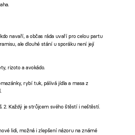
aha.
kdo navaří, a občas ráda uvaří pro celou partu
tiramisu, ale dlouhé stání u sporáku není její
ty, rizoto a avokádo.
azánky, rybí tuk, pálivá jídla a masa z
.
. 2. Každý je strůjcem svého štěstí i neštěstí.
nové lidi, možná i zlepšení názoru na známé