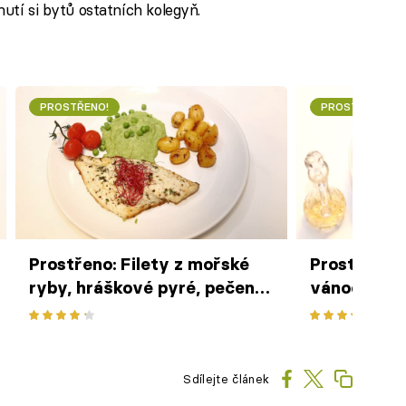
nutí si bytů ostatních kolegyň.
PROSTŘENO!
PROSTŘENO!
Prostřeno: Filety z mořské
Prostřeno:
ryby, hráškové pyré, pečený
vánoční čo
brambůrek
Sdílejte článek