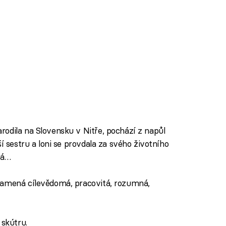
odila na Slovensku v Nitře, pochází z napůl
í sestru a loni se provdala za svého životního
tá…
namená cílevědomá, pracovitá, rozumná,
 skútru.