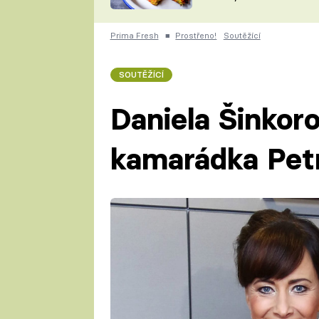
skvělý způsob, jak
ZDENĚK
zpracovat přerostlé
ČESKO NA TALÍŘI
cukety
POHLREICH
Prima Fresh
■
Prostřeno!
Soutěžící
KAROLÍNA,
JAROSLAV SAPÍK
DOMÁCÍ
SOUTĚŽÍCÍ
KUCHAŘKA
KAROLÍNA
KAMBERSKÁ
Daniela Šinkorov
kamarádka Petr