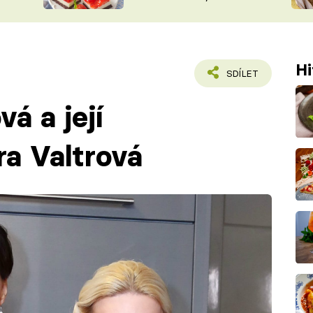
nepotřebujete troubu
ŠÉFREDAK
VYCHYTÁVKY
SOUTĚŽ FR
NA NÁKUPECH
ČASOPIS
Hi
SDÍLET
á a její
a Valtrová