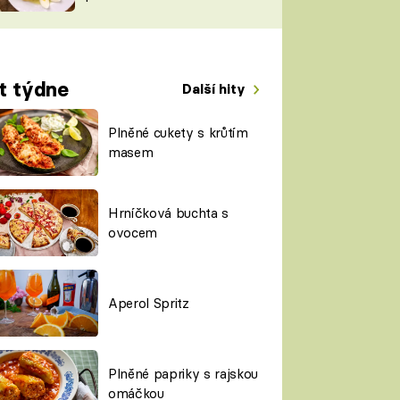
TORKY
ESH
t týdne
Další hity
Plněné cukety s krůtím
masem
Hrníčková buchta s
ovocem
Aperol Spritz
Plněné papriky s rajskou
omáčkou