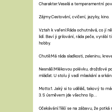
Charakter:Veselá a temperamentní pov
Zájmy:Cestování, cvičení, jazyky, kino.
Vztah k vaření:Ráda ochutnává, co jí ně
lidí. Baví ji grilování, ráda peče, vyrábí 
hobby.
Chutě:Má ráda sladkosti, zeleninu, kreve
Nesnáší:Mlékovou polévku, drožďové pom
mláďat. U stolu jí vadí mlaskání a srkání
Motto:1. Jaký si to uděláš, takový to máš
3. S úsměvem jde všechno líp…
Očekávání:Těší se na zábavu, že potká 