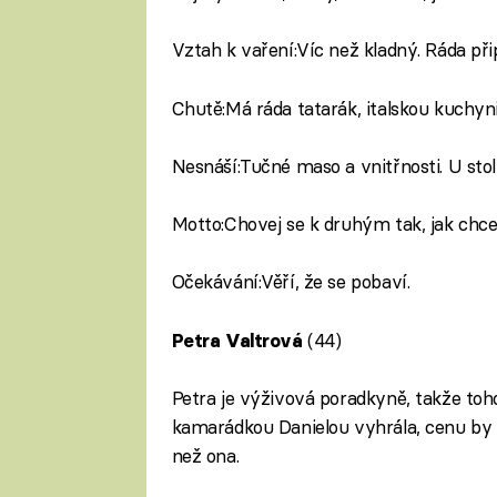
Vztah k vaření:Víc než kladný. Ráda přip
Chutě:Má ráda tatarák, italskou kuchyni
Nesnáší:Tučné maso a vnitřnosti. U stol
Motto:Chovej se k druhým tak, jak chceš
Očekávání:Věří, že se pobaví.
(44)
Petra Valtrová
Petra je výživová poradkyně, takže toho
kamarádkou Danielou vyhrála, cenu by 
než ona.