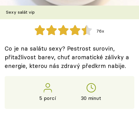
Škola vaření
Sexy salát vip
Recepty z TV
76x
Speciál: Cuketa
Co je na salátu sexy? Pestrost surovin,
Těhotnej kuchař
přitažlivost barev, chuť aromatické zálivky a
energie, kterou nás zdravý předkrm nabije.
Sledujte prima+
Přihlášení
5 porcí
30 minut
Sledujte nás