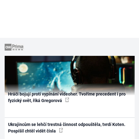
Hráči bojují proti vypínání videoher. Tvoříme precedent i pro
fyzický svět, říká Gregorová
Ukrajincům se lehčí trestná činnost odpouštěla, tvrdí Koten.
Pospíšil chtěl vidět čísla