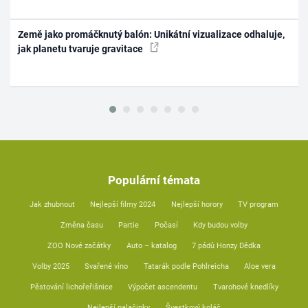
Země jako promáčknutý balón: Unikátní vizualizace odhaluje,
jak planetu tvaruje gravitace
Populární témata
Jak zhubnout
Nejlepší filmy 2024
Nejlepší horory
TV program
Změna času
Partie
Počasí
Kdy budou volby
ZOO Nové začátky
Auto – katalog
7 pádů Honzy Dědka
Volby 2025
Svařené víno
Tatarák podle Pohlreicha
Aloe vera
Pěstování lichořeřišnice
Výpočet ascendentu
Tvarohové knedlíky
Nejlepší palačinky
Švestkový koláč