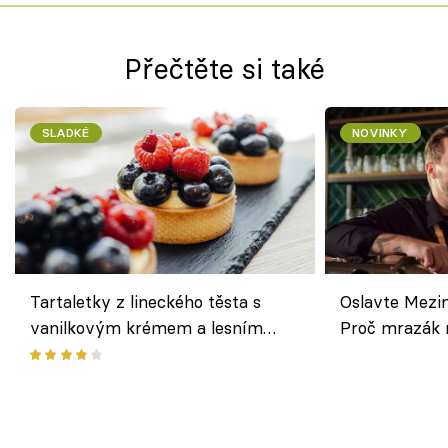
Přečtěte si také
SLADKÉ
NOVINKY
Tartaletky z lineckého těsta s
Oslavte Mezin
vanilkovým krémem a lesním
Proč mrazák n
ovocem podle Bread Society
horku vsadit 