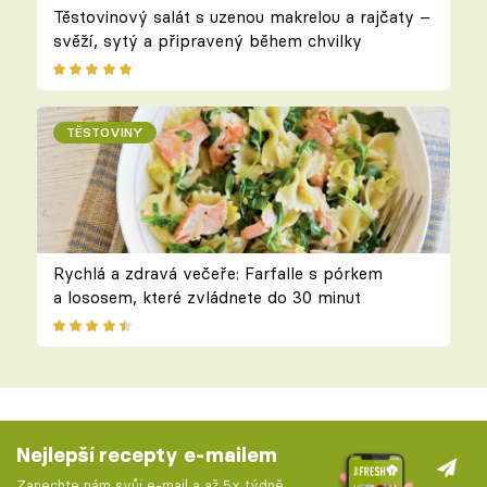
Těstovinový salát s uzenou makrelou a rajčaty –
svěží, sytý a připravený během chvilky
TĚSTOVINY
Rychlá a zdravá večeře: Farfalle s pórkem
a lososem, které zvládnete do 30 minut
Nejlepší recepty e-mailem
Zanechte nám svůj e-mail a až 5x týdně