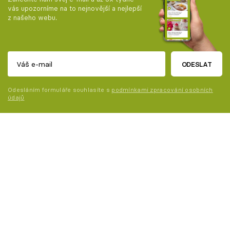
vás upozorníme na to nejnovější a nejlepší
z našeho webu.
ODESLAT
Odesláním formuláře souhlasíte s
podmínkami zpracování osobních
údajů