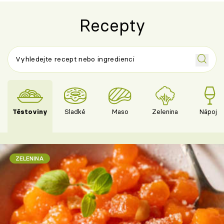
Recepty
Těstoviny
Sladké
Maso
Zelenina
Nápoje
ZELENINA