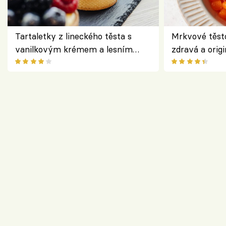
Tartaletky z lineckého těsta s
Mrkvové těst
vanilkovým krémem a lesním
zdravá a origi
ovocem podle Bread Society
klasiky