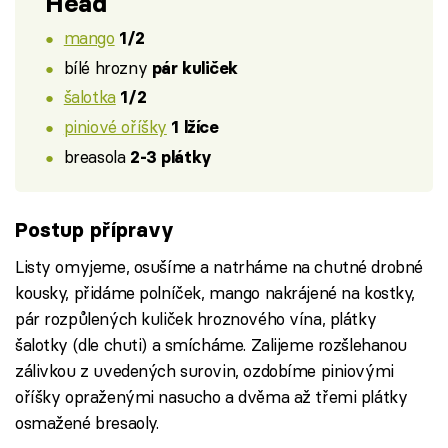
Head
mango
1/2
bílé hrozny
pár kuliček
šalotka
1/2
piniové oříšky
1 lžíce
breasola
2-3 plátky
Postup přípravy
Listy omyjeme, osušíme a natrháme na chutné drobné
kousky, přidáme polníček, mango nakrájené na kostky,
pár rozpůlených kuliček hroznového vína, plátky
šalotky (dle chuti) a smícháme. Zalijeme rozšlehanou
zálivkou z uvedených surovin, ozdobíme piniovými
oříšky opraženými nasucho a dvěma až třemi plátky
osmažené bresaoly.