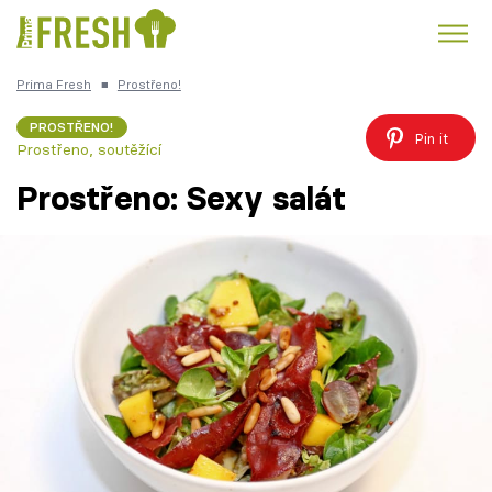
Prima Fresh
■
Prostřeno!
Kuře
Polévky k večeři
Rychlé večeře
Trendy:
PROSTŘENO!
Pin it
Prostřeno, soutěžící
Česká kuchyně
Čokoláda
Prostřeno: Sexy salát
Témata
Recepty
Články
TV Program