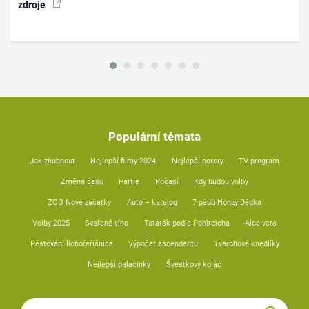
zdroje
Populární témata
Jak zhubnout
Nejlepší filmy 2024
Nejlepší horory
TV program
Změna času
Partie
Počasí
Kdy budou volby
ZOO Nové začátky
Auto – katalog
7 pádů Honzy Dědka
Volby 2025
Svařené víno
Tatarák podle Pohlreicha
Aloe vera
Pěstování lichořeřišnice
Výpočet ascendentu
Tvarohové knedlíky
Nejlepší palačinky
Švestkový koláč