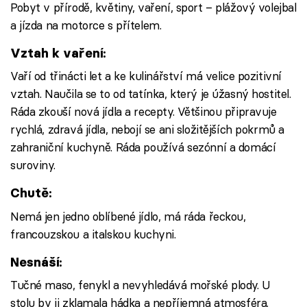
Pobyt v přírodě, květiny, vaření, sport – plážový volejbal
a jízda na motorce s přítelem.
Vztah k vaření:
Vaří od třinácti let a ke kulinářství má velice pozitivní
vztah. Naučila se to od tatínka, který je úžasný hostitel.
Ráda zkouší nová jídla a recepty. Většinou připravuje
rychlá, zdravá jídla, nebojí se ani složitějších pokrmů a
zahraniční kuchyně. Ráda používá sezónní a domácí
suroviny.
Chutě:
Nemá jen jedno oblíbené jídlo, má ráda řeckou,
francouzskou a italskou kuchyni.
Nesnáší:
Tučné maso, fenykl a nevyhledává mořské plody. U
stolu by ji zklamala hádka a nepříjemná atmosféra.