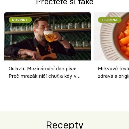
Přečtěte si také
NOVINKY
ZELENINA
Oslavte Mezinárodní den piva:
Mrkvové těst
Proč mrazák ničí chuť a kdy v
zdravá a origi
horku vsadit na šnyt?
klasiky
Recepty