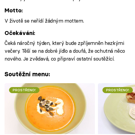
Motto:
V životě se neřídí žádným mottem.
Očekávání:
Čeká náročný týden, který bude zpříjemněn hezkými
večery. Těší se na dobré jídlo a doufá, že ochutná něco
nového. Je zvědavá, co připraví ostatní soutěžící.
Soutěžní menu:
PROSTŘENO!
PROSTŘENO!