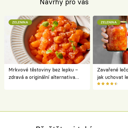
Návrhy pro vás
ZELENINA
ZELENINA
Mrkvové těstoviny bez lepku –
Zavařené lečo
zdravá a originální alternativa
jak uchovat l
klasiky