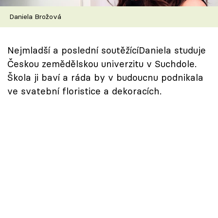
Speciál: Cuketa
Daniela Brožová
Těhotnej kuchař
Nejmladší a poslední soutěžícíDaniela studuje
Sledujte prima+
Českou zemědělskou univerzitu v Suchdole.
Škola ji baví a ráda by v budoucnu podnikala
Přihlášení
ve svatební floristice a dekoracích.
Sledujte nás