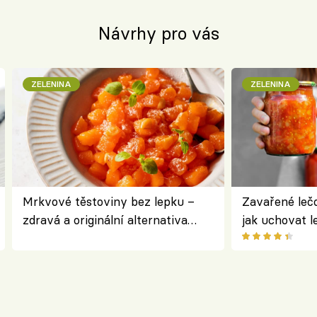
Návrhy pro vás
ZELENINA
ZELENINA
Mrkvové těstoviny bez lepku –
Zavařené lečo
zdravá a originální alternativa
jak uchovat l
klasiky