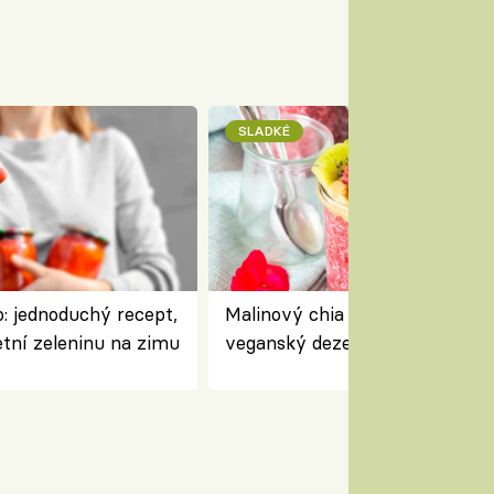
SLADKÉ
: jednoduchý recept,
Malinový chia pudink s kokose
etní zeleninu na zimu
veganský dezert plný ovoce a
ořechů