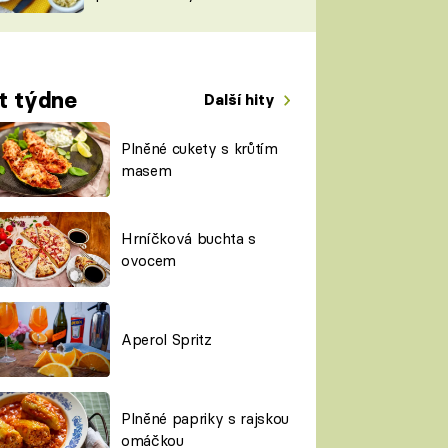
TORKY
ESH
t týdne
Další hity
Plněné cukety s krůtím
masem
Hrníčková buchta s
ovocem
Aperol Spritz
Plněné papriky s rajskou
omáčkou