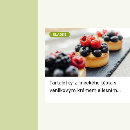
SLADKÉ
Tartaletky z lineckého těsta s
vanilkovým krémem a lesním
ovocem podle Bread Society