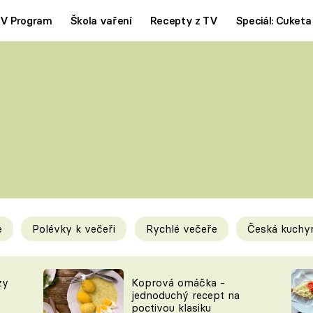
V Program
Škola vaření
Recepty z TV
Speciál: Cuketa
Polévky
Saláty
ČESKÁ KLASIKA
TĚSTOVIN
SILNÉ VÝVARY
SLADKÉ
KRÉMOVÉ
BEZMASÁ J
e
Polévky k večeři
Rychlé večeře
Česká kuchy
y
Tipy a triky
Novink
zy
Koprová omáčka -
jednoduchý recept na
poctivou klasiku
KAM ZA JÍDLEM
BLOG