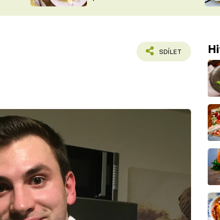
ŠÉFREDAK
VYCHYTÁVKY
SOUTĚŽ FR
NA NÁKUPECH
ČASOPIS
Hi
SDÍLET