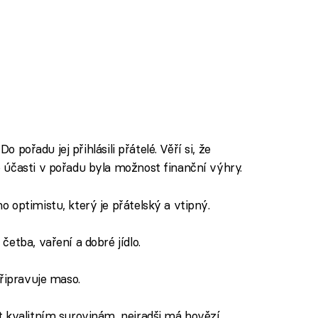
o pořadu jej přihlásili přátelé. Věří si, že
 účasti v pořadu byla možnost finanční výhry.
 optimistu, který je přátelský a vtipný.
etba, vaření a dobré jídlo.
připravuje maso.
 kvalitním surovinám, nejradši má hovězí