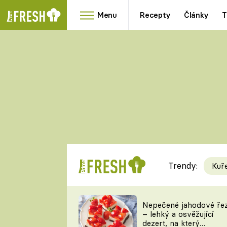
Menu
Recepty
Články
T
Oblíbené
Přílohy
recepty
HRANOLKY
HOUBY
KNEDLÍKY
DÝNĚ
KAŠE
RYCHLOVKY
Trendy:
Kuř
Populární
Videorecept
Nepečené jahodové ře
– lehký a osvěžující
kuchaři
dezert, na který
TEĎ VAŘÍ ŠÉF!