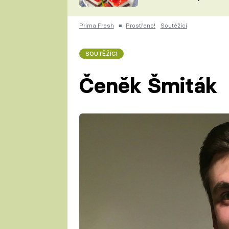
nepotřebujete troubu
ZDENĚK
ČESKO NA TALÍŘI
POHLREICH
Prima Fresh
■
Prostřeno!
Soutěžící
KAROLÍNA,
JAROSLAV SAPÍK
DOMÁCÍ
SOUTĚŽÍCÍ
KUCHAŘKA
KAROLÍNA
KAMBERSKÁ
Čeněk Šmiták