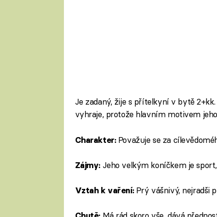
Je zadaný, žije s přítelkyní v bytě 2+kk. D
vyhraje, protože hlavním motivem jeho
Považuje se za cílevědomého
Charakter:
Jeho velkým koníčkem je sport, č
Zájmy:
Prý vášnivý, nejradši 
Vztah k vaření:
Má rád skoro vše, dává přednost
Chutě: