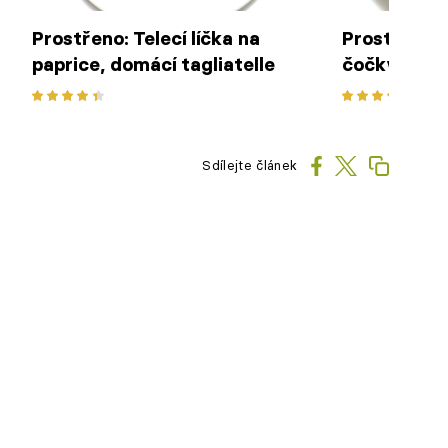
Prostřeno: Telecí líčka na
Prostřeno: 
paprice, domácí tagliatelle
čočky s no
klobáskou
Sdílejte článek