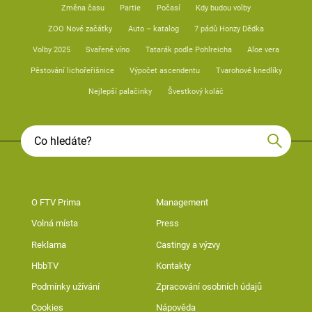
Změna času
Partie
Počasí
Kdy budou volby
ZOO Nové začátky
Auto – katalog
7 pádů Honzy Dědka
Volby 2025
Svařené víno
Tatarák podle Pohlreicha
Aloe vera
Pěstování lichořeřišnice
Výpočet ascendentu
Tvarohové knedlíky
Nejlepší palačinky
Švestkový koláč
O FTV Prima
Management
Volná místa
Press
Reklama
Castingy a výzvy
HbbTV
Kontakty
Podmínky užívání
Zpracování osobních údajů
Cookies
Nápověda