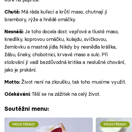
Má ráda kuřecí a krůtí maso, chutnají jí
Chutě:
brambory, rýže a hnědé omáčky.
Je toho docela dost: vepřové a tlusté maso,
Nesnáší:
knedlíky, koprovou omáčku, kulajdu, svíčkovou,
žemlovku a mastná jídla. Nikdy by nesnědla králíka,
žábu, šneky, chobotnici, krvavé maso a sulc. Při
stolování jí vadí bezdůvodná kritika a neslušné chování,
jako je prskání.
Život není na zkoušku, tak toho musíme využít.
Motto:
Těší se na zážitek na celý život.
Očekávání:
Soutěžní menu:
PROSTŘENO!
PROSTŘENO!