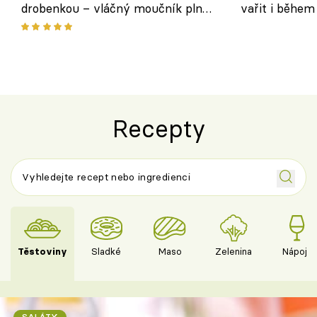
drobenkou – vláčný moučník plný
vařit i během
ovoce
Recepty
Těstoviny
Sladké
Maso
Zelenina
Nápoje
SALÁTY