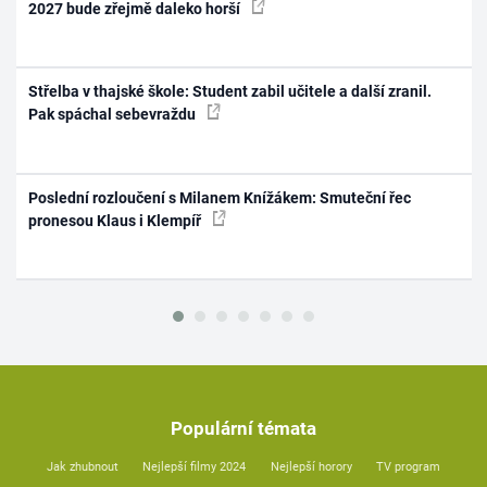
2027 bude zřejmě daleko horší
Střelba v thajské škole: Student zabil učitele a další zranil.
Pak spáchal sebevraždu
Poslední rozloučení s Milanem Knížákem: Smuteční řec
pronesou Klaus i Klempíř
Populární témata
Jak zhubnout
Nejlepší filmy 2024
Nejlepší horory
TV program