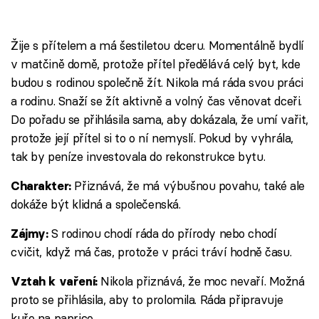
Žije s přítelem a má šestiletou dceru. Momentálně bydlí
v matčině domě, protože přítel předělává celý byt, kde
budou s rodinou společně žít. Nikola má ráda svou práci
a rodinu. Snaží se žít aktivně a volný čas věnovat dceři.
Do pořadu se přihlásila sama, aby dokázala, že umí vařit,
protože její přítel si to o ní nemyslí. Pokud by vyhrála,
tak by peníze investovala do rekonstrukce bytu.
Přiznává, že má výbušnou povahu, také ale
Charakter:
dokáže být klidná a společenská.
S rodinou chodí ráda do přírody nebo chodí
Zájmy:
cvičit, když má čas, protože v práci tráví hodně času.
Nikola přiznává, že moc nevaří. Možná
Vztah k vaření:
proto se přihlásila, aby to prolomila. Ráda připravuje
kuře na paprice.