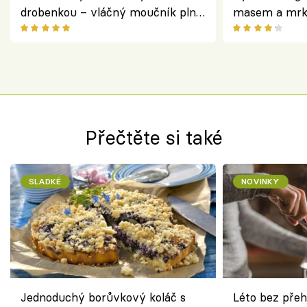
drobenkou – vláčný moučník plný
masem a mrk
ovoce
salátem – leh
Přečtěte si také
SLADKÉ
NOVINKY
Jednoduchý borůvkový koláč s
Léto bez přeh