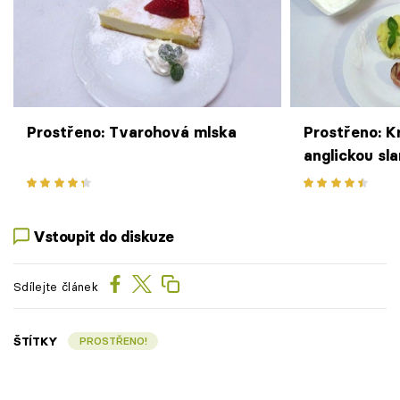
Prostřeno: Tvarohová mlska
Prostřeno: Kr
anglickou sl
a sušenými r
dip a omáčka
šťouchaný b
Vstoupit do diskuze
Sdílejte článek
ŠTÍTKY
PROSTŘENO!