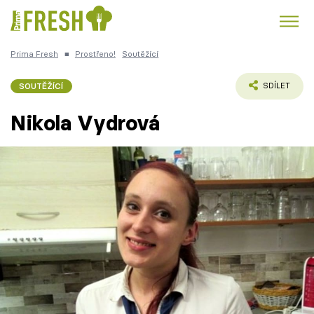
Prima Fresh
■
Prostřeno!
Soutěžící
Kuře
Polévky k večeři
Rychlé večeře
Trendy:
SOUTĚŽÍCÍ
SDÍLET
Česká kuchyně
Čokoláda
Nikola Vydrová
Témata
Recepty
Články
TV Program