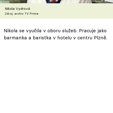
Škola vaření
Nikola Vydrová
Zdroj: archiv TV Prima
Recepty z TV
Speciál: Cuketa
Nikola se vyučila v oboru služeb. Pracuje jako
barmanka a baristka v hotelu v centru Plzně.
Těhotnej kuchař
Sledujte prima+
Přihlášení
Sledujte nás