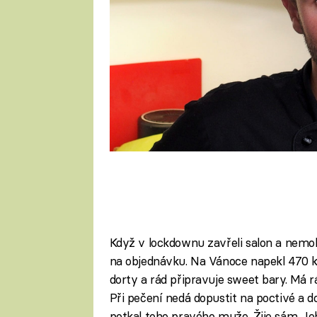
Když v lockdownu zavřeli salon a nemoh
na objednávku. Na Vánoce napekl 470 k
dorty a rád připravuje sweet bary. Má rá
Při pečení nedá dopustit na poctivé a d
potkal toho pravého muže. Žije sám. Je