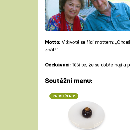
V životě se řídí mottem: ,,Chceš
Motto:
znát!‘‘
Těší se, že se dobře nají a 
Očekávání:
Soutěžní menu:
PROSTŘENO!