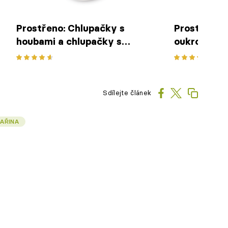
Prostřeno: Chlupačky s
Prostřeno:
houbami a chlupačky s
oukrop
trhaným masem z tajine se
zelím
Sdílejte článek
AŘINA