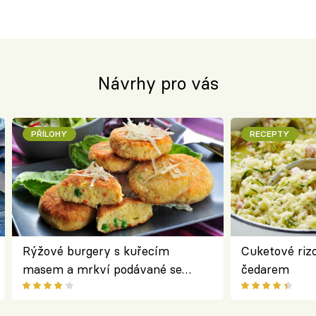
Návrhy pro vás
PŘÍLOHY
RECEPTY
Rýžové burgery s kuřecím
Cuketové rizo
masem a mrkví podávané se
čedarem
salátem – lehká a chutná večeře