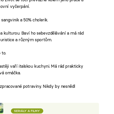
covní vyčerpání.
 sangvinik a 50% cholerik.
za kulturou. Baví ho sebevzdělávání a má rád
 turistice a různým sportům.
 to.
stěji vaří italskou kuchyni. Má rád prakticky
rová omáčka.
zpracované potraviny. Nikdy by nesnědl
SERIÁLY A FILMY