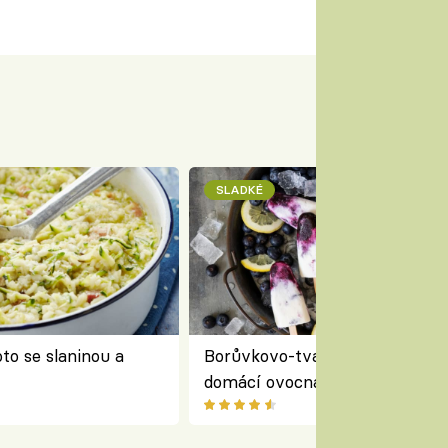
SLADKÉ
to se slaninou a
Borůvkovo-tvarohové nanuky 
domácí ovocná zmrzlina na dř