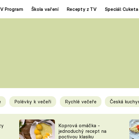
V Program
Škola vaření
Recepty z TV
Speciál: Cuketa
Polévky
Saláty
ČESKÁ KLASIKA
TĚSTOVIN
SILNÉ VÝVARY
SLADKÉ
KRÉMOVÉ
BEZMASÁ J
e
Polévky k večeři
Rychlé večeře
Česká kuchy
y
Tipy a triky
Novink
zy
Koprová omáčka -
jednoduchý recept na
poctivou klasiku
KAM ZA JÍDLEM
BLOG