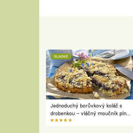
SLADKÉ
Jednoduchý borůvkový koláč s
drobenkou – vláčný moučník plný
ovoce