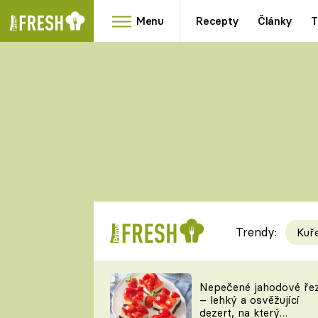
Menu
Recepty
Články
T
Oblíbené
Přílohy
recepty
HRANOLKY
HOUBY
KNEDLÍKY
DÝNĚ
KAŠE
RYCHLOVKY
Trendy:
Kuř
Populární
Videorecept
Nepečené jahodové ře
– lehký a osvěžující
kuchaři
dezert, na který
TEĎ VAŘÍ ŠÉF!