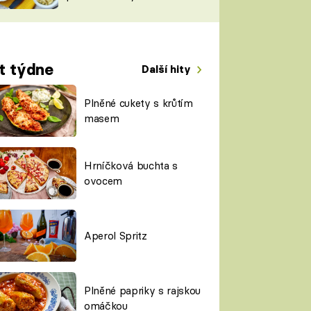
TORKY
ESH
t týdne
Další hity
Plněné cukety s krůtím
masem
Hrníčková buchta s
ovocem
Aperol Spritz
Plněné papriky s rajskou
omáčkou