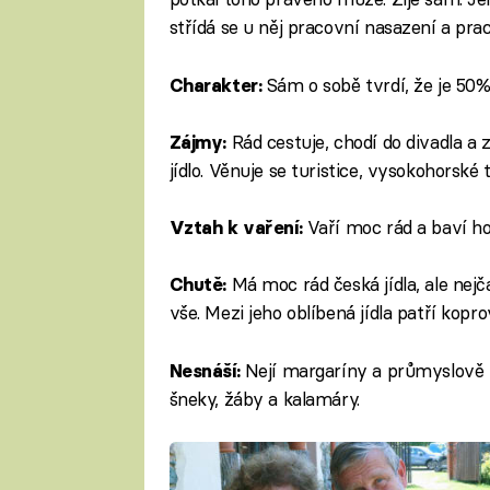
střídá se u něj pracovní nasazení a pra
Sám o sobě tvrdí, že je 50%
Charakter:
Rád cestuje, chodí do divadla a 
Zájmy:
jídlo. Věnuje se turistice, vysokohorské
Vaří moc rád a baví ho
Vztah k vaření:
Má moc rád česká jídla, ale nejča
Chutě:
vše. Mezi jeho oblíbená jídla patří kop
Nejí margaríny a průmyslově 
Nesnáší:
šneky, žáby a kalamáry.