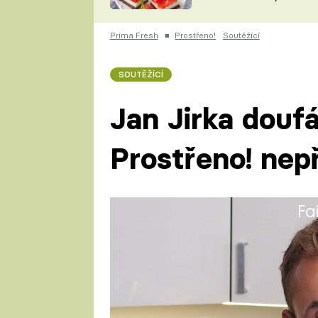
nepotřebujete troubu
ZDENĚK
ČESKO NA TALÍŘI
POHLREICH
Prima Fresh
■
Prostřeno!
Soutěžící
KAROLÍNA,
JAROSLAV SAPÍK
DOMÁCÍ
SOUTĚŽÍCÍ
KUCHAŘKA
KAROLÍNA
KAMBERSKÁ
Jan Jirka doufá
Prostřeno! nep
Fa
Jan se živí především jako kade
koníček, který se stále prohlubu
jí. Jako dítě nechodil do školk
společně pekli. Intenzivně se p
Peče celá země.