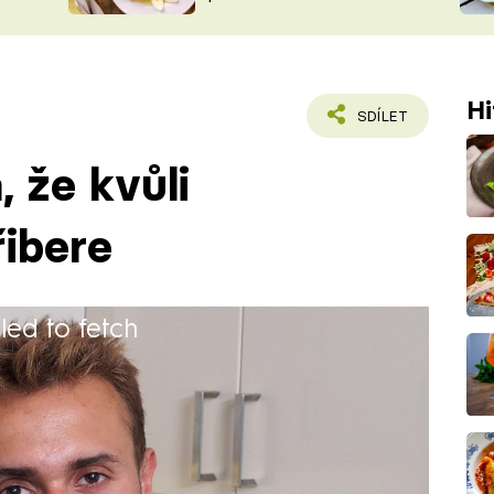
ŠÉFREDAK
VYCHYTÁVKY
SOUTĚŽ FR
NA NÁKUPECH
ČASOPIS
Hi
SDÍLET
, že kvůli
řibere
iled to fetch
řník. Cukrařina a pečení je pro něj
je. Miluje sladké a rád ho připravuje a
y, ale byl doma s babičkou a vždy
ečení věnuje až od účasti v soutěží