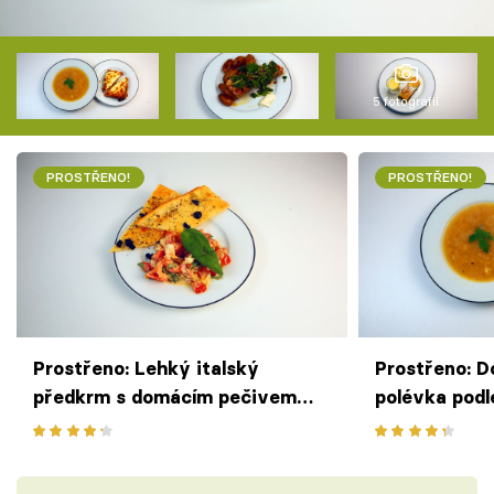
5 fotografií
PROSTŘENO!
PROSTŘENO!
Prostřeno: Lehký italský
Prostřeno: D
předkrm s domácím pečivem
polévka podl
podle M.