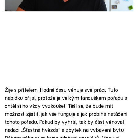
Škola vaření
Recepty z TV
Speciál: Cuketa
Těhotnej kuchař
Sledujte prima+
Přihlášení
Žije s přítelem. Hodně času věnuje své práci. Tuto
nabídku přijal, protože je velkým fanouškem pořadu a
chtěl si ho vždy vyzkoušet. Těší se, že bude mít
Sledujte nás
možnost zjistit, jak vše funguje a jak probíhá natáčení
tohoto pořadu. Pokud by vyhrál, tak by část věnoval
nadaci „Šťastná hvězda“ a zbytek na vybavení bytu.
Během zábavy se bude zdobení perníčků. Menu si