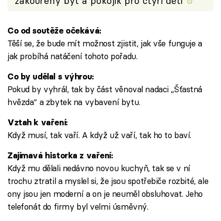
zakouřený byt a pokojík pro čtyři děti
Co od soutěže očekává:
Těší se, že bude mít možnost zjistit, jak vše funguje a
jak probíhá natáčení tohoto pořadu.
Co by udělal s výhrou:
Pokud by vyhrál, tak by část věnoval nadaci „Šťastná
hvězda“ a zbytek na vybavení bytu.
Vztah k vaření:
Když musí, tak vaří. A když už vaří, tak ho to baví.
Zajímavá historka z vaření:
Když mu dělali nedávno novou kuchyň, tak se v ní
trochu ztratil a myslel si, že jsou spotřebiče rozbité, ale
ony jsou jen moderní a on je neuměl obsluhovat. Jeho
telefonát do firmy byl velmi úsměvný.