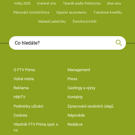
Volby 2025
Svařené víno
Tatarák podle Pohlreicha
Aloe vera
Pěstování lichořeřišnice
Výpočet ascendentu
Tvarohové knedlíky
Nejlepší palačinky
Švestkový koláč
O FTV Prima
Management
Volná místa
Press
Reklama
Castingy a výzvy
HbbTV
Kontakty
Podmínky užívání
Zpracování osobních údajů
Cookies
Nápověda
Vlastník FTV Prima spol. s
Redakce
r.o.