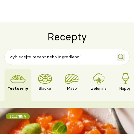
Recepty
Těstoviny
Sladké
Maso
Zelenina
Nápoje
ZELENINA