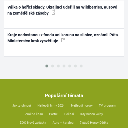
Válka o hořící sklady. Ukrajinci udeřili na Wildberries, Rusové
na zemědělské zásoby
Kraje nedostanou z fondu ani korunu na silnice, oznámil Půta.
Ministerstvo krok vysvětluje
Populární témata
Jak zhubnout
Nejlepší filmy 2024
Nejlepší horory
TV program
Změna času
Partie
Počasí
Kdy budou volby
ZOO Nové začátky
Auto – katalog
7 pádů Honzy Dědka