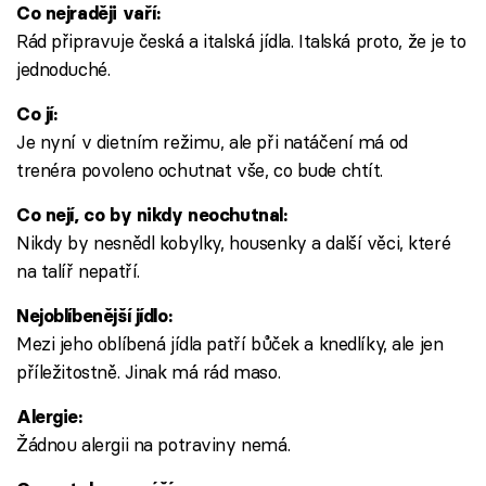
Co nejraději vaří:
Rád připravuje česká a italská jídla. Italská proto, že je to
jednoduché.
Co jí:
Je nyní v dietním režimu, ale při natáčení má od
trenéra povoleno ochutnat vše, co bude chtít.
Co nejí, co by nikdy neochutnal:
Nikdy by nesnědl kobylky, housenky a další věci, které
na talíř nepatří.
Nejoblíbenější jídlo:
Mezi jeho oblíbená jídla patří bůček a knedlíky, ale jen
příležitostně. Jinak má rád maso.
Alergie:
Žádnou alergii na potraviny nemá.