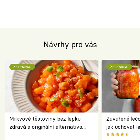
Návrhy pro vás
ZELENINA
ZELENINA
Mrkvové těstoviny bez lepku –
Zavařené lečo
zdravá a originální alternativa
jak uchovat l
klasiky