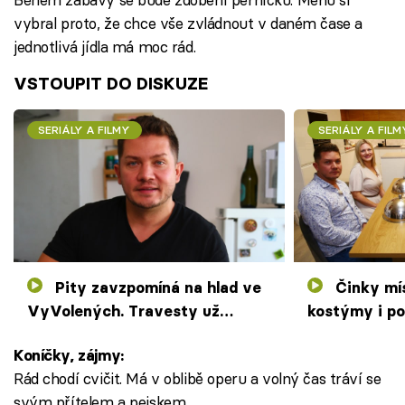
vybral proto, že chce vše zvládnout v daném čase a
jednotlivá jídla má moc rád.
VSTOUPIT DO DISKUZE
SERIÁLY A FILMY
SERIÁLY A FILM
Pity zavzpomíná na hlad ve
Činky místo příboru, ujeté
VyVolených. Travesty už
kostýmy i po
nedělá, vaření řídí partner
hvězdy znov
Koníčky, zájmy:
Rád chodí cvičit. Má v oblibě operu a volný čas tráví se
svým přítelem a pejskem.