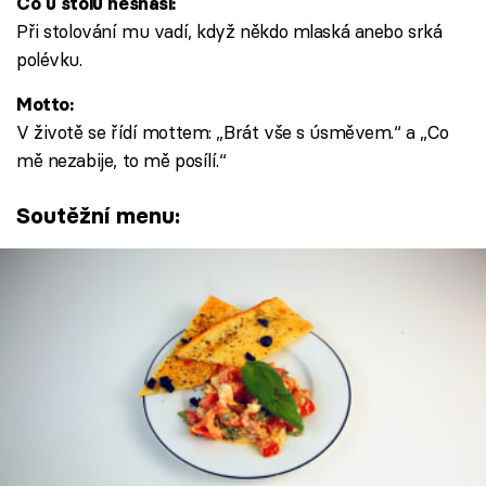
Co u stolu nesnáší:
Při stolování mu vadí, když někdo mlaská anebo srká
polévku.
Motto:
V životě se řídí mottem: „Brát vše s úsměvem.“ a „Co
mě nezabije, to mě posílí.“
Soutěžní menu: