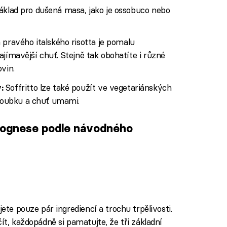
 základ pro dušená masa, jako je ossobuco nebo
pravého italského risotta je pomalu
zajímavější chuť. Stejně tak obohatíte i různé
ovin.
Soffritto lze také použít ve vegetariánských
y:
hloubku a chuť umami.
olognese podle návodného
iled to fetch
jete pouze pár ingrediencí a trochu trpělivosti.
ít, každopádně si pamatujte, že tři základní