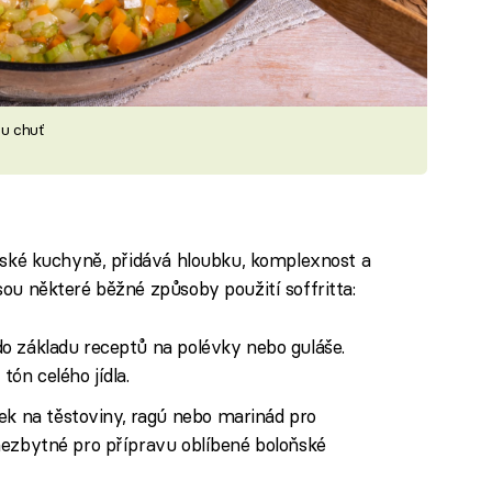
ou chuť
talské kuchyně, přidává hloubku, komplexnost a
jsou některé běžné způsoby použití soffritta:
 do základu receptů na polévky nebo guláše.
tón celého jídla.
ek na těstoviny, ragú nebo marinád pro
 nezbytné pro přípravu oblíbené boloňské