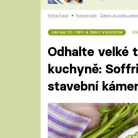
skvělý způsob, jak
ZDENĚK
zpracovat přerostlé
ČESKO NA TALÍŘI
cukety
POHLREICH
Prima Fresh
■
Prima Fresh
Články ze světa vařen
KAROLÍNA,
JAROSLAV SAPÍK
DOMÁCÍ
Kl
JAK NA TO - TIPY A TRIKY V KUCHYNI
KUCHAŘKA
KAROLÍNA
KAMBERSKÁ
Odhalte velké t
kuchyně: Soffri
stavební kámen