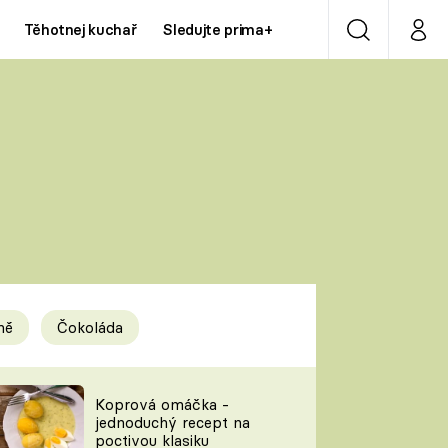
Těhotnej kuchař
Sledujte prima+
Vyhledávání
Můj p
Prima+
Y
CNN Prima NEWS
Prima ZOOM
ÍDLA
Prima LIVING
Prima Ženy
ně
Čokoláda
Prima LAJK
y
Koprová omáčka -
jednoduchý recept na
Sledujte nás
poctivou klasiku