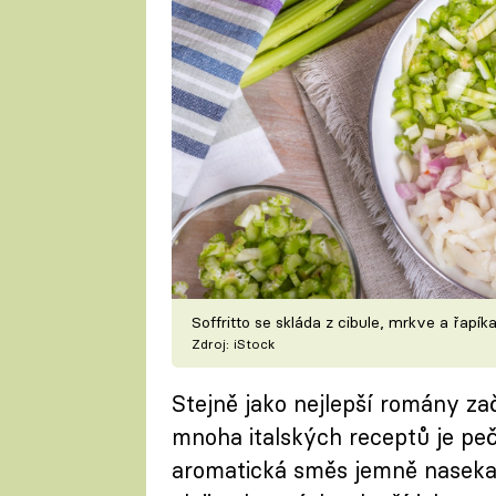
Soffritto se skláda z cibule, mrkve a řapík
Zdroj: iStock
Stejně jako nejlepší romány z
mnoha italských receptů je pečl
aromatická směs jemně nasekan