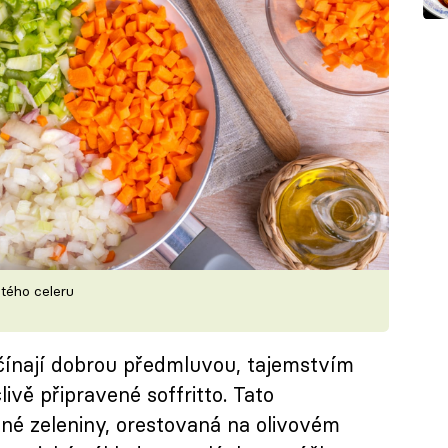
atého celeru
ačínají dobrou předmluvou, tajemstvím
ivě připravené soffritto. Tato
é zeleniny, orestovaná na olivovém