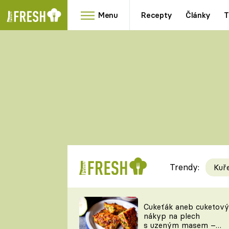
Menu
Recepty
Články
T
Oblíbené
Přílohy
recepty
HRANOLKY
HOUBY
KNEDLÍKY
DÝNĚ
KAŠE
RYCHLOVKY
Trendy:
Kuř
Populární
Videorecept
Cukeťák aneb cuketový
nákyp na plech
kuchaři
s uzeným masem –
TEĎ VAŘÍ ŠÉF!