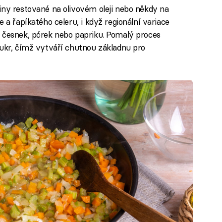
iny restované na olivovém oleji nebo někdy na
 a řapíkatého celeru, i když regionální variace
 česnek, pórek nebo papriku. Pomalý proces
cukr, čímž vytváří chutnou základnu pro