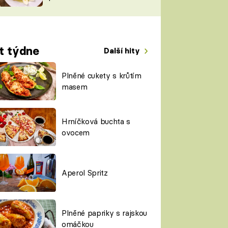
TORKY
ESH
t týdne
Další hity
Plněné cukety s krůtím
masem
Hrníčková buchta s
ovocem
Aperol Spritz
Plněné papriky s rajskou
omáčkou