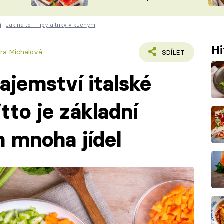
nepotřebujete troubu
ŠÉFREDAK
VYCHYTÁVKY
í
Jak na to - Tipy a triky v kuchyni
SOUTĚŽ FR
NA NÁKUPECH
ČASOPIS
Hi
ára Michalová
SDÍLET
ajemství italské
tto je základní
 mnoha jídel