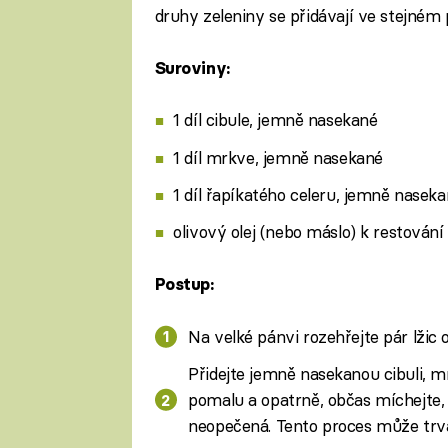
druhy zeleniny se přidávají ve stejném
Suroviny:
1 díl cibule, jemně nasekané
1 díl mrkve, jemně nasekané
1 díl řapíkatého celeru, jemně nasek
olivový olej (nebo máslo) k restování
Postup:
Na velké pánvi rozehřejte pár lžic 
Přidejte jemně nasekanou cibuli, m
pomalu a opatrně, občas míchejte,
neopečená. Tento proces může trva