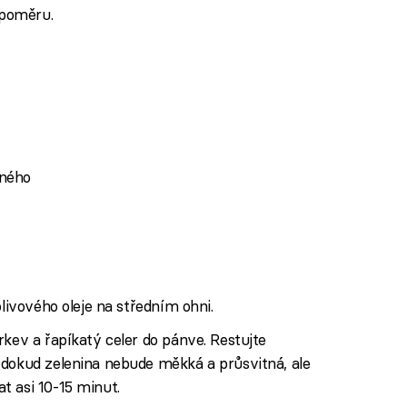
 poměru.
aného
olivového oleje na středním ohni.
rkev a řapíkatý celer do pánve. Restujte
 dokud zelenina nebude měkká a průsvitná, ale
t asi 10-15 minut.