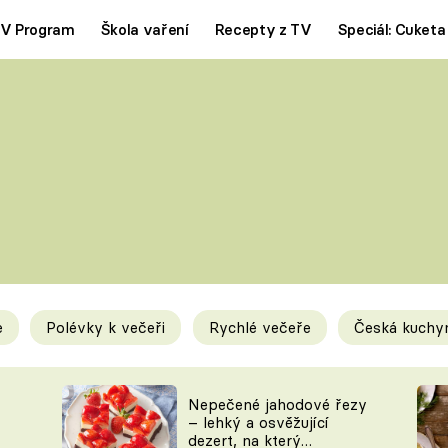
V Program
Škola vaření
Recepty z TV
Speciál: Cuketa
Polévky
Saláty
ČESKÁ KLASIKA
TĚSTOVIN
SILNÉ VÝVARY
SLADKÉ
KRÉMOVÉ
BEZMASÁ J
e
Polévky k večeři
Rychlé večeře
Česká kuchy
y
Tipy a triky
Novink
Nepečené jahodové řezy
– lehký a osvěžující
dezert, na který
KAM ZA JÍDLEM
BLOG