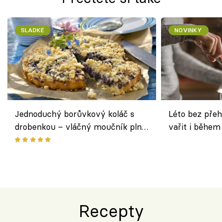
SLADKÉ
NOVINKY
Jednoduchý borůvkový koláč s
Léto bez přeh
drobenkou – vláčný moučník plný
vařit i během
ovoce
Recepty