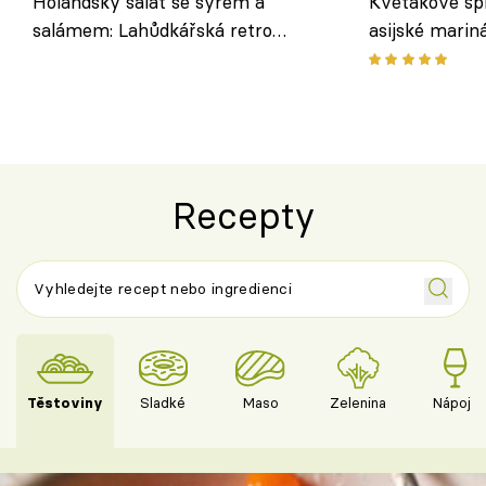
Holandský salát se sýrem a
Květákové šp
salámem: Lahůdkářská retro
asijské marin
klasika, která chutná stejně skvěle
chuťovka z gr
jako dřív
Recepty
Těstoviny
Sladké
Maso
Zelenina
Nápoje