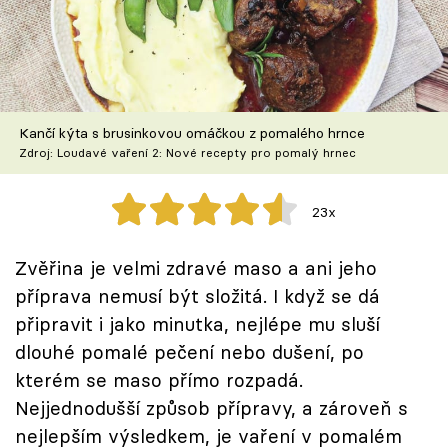
Škola vaření
Recepty z TV
Speciál: Cuketa
Kančí kýta s brusinkovou omáčkou z pomalého hrnce
Zdroj: Loudavé vaření 2: Nové recepty pro pomalý hrnec
Těhotnej kuchař
23x
Sledujte prima+
Zvěřina je velmi zdravé maso a ani jeho
Přihlášení
příprava nemusí být složitá. I když se dá
připravit i jako minutka, nejlépe mu sluší
dlouhé pomalé pečení nebo dušení, po
Sledujte nás
kterém se maso přímo rozpadá.
Nejjednodušší způsob přípravy, a zároveň s
nejlepším výsledkem, je vaření v pomalém