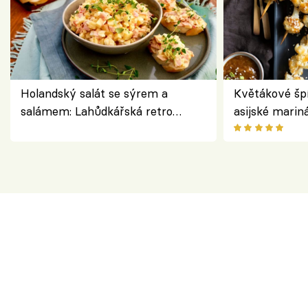
Holandský salát se sýrem a
Květákové šp
salámem: Lahůdkářská retro
asijské marin
klasika, která chutná stejně skvěle
chuťovka z gr
jako dřív