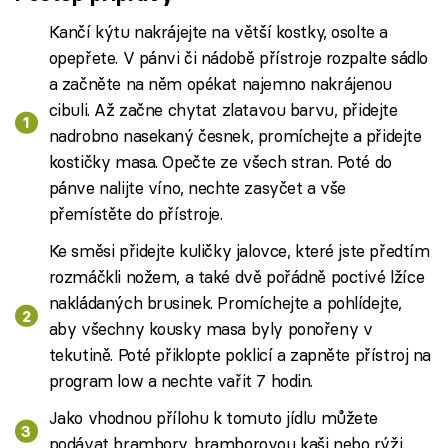
Kančí kýtu nakrájejte na větší kostky, osolte a
opepřete. V pánvi či nádobě přístroje rozpalte sádlo
a začněte na něm opékat na­jemno nakrájenou
cibuli. Až začne chytat zlatavou barvu, přidej­te
nadrobno nasekaný česnek, promíchejte a přidejte
kostičky masa. Opečte ze všech stran. Poté do
pánve nalijte víno, nechte zasyčet a vše
přemístěte do přístroje.
Ke směsi přidejte kuličky jalovce, které jste předtím
rozmáčkli nožem, a také dvě pořádně poctivé lžíce
nakládaných brusinek. Promíchejte a pohlídejte,
aby všechny kousky masa byly pono­řeny v
tekutině. Poté přiklopte poklicí a zapněte přístroj na
program low a nechte vařit 7 hodin.
Jako vhodnou přílohu k tomuto jídlu můžete
podávat brambory, bramborovou kaši nebo rýži.