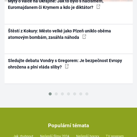
Mýty o válce na Ukrajině: Jak to bylo s nacismem,
Euromajdanem či Krymem a kdo je diktátor?
Štěstí z Kokury: Město velké jako Plzeň uniklo oběma
atomovým bombám, zasáhla náhoda
Sledujte debatu Vondry s Gregorem: Je bezpečnost Evropy
ohrožena a plní vláda sliby?
Populární témata
Jak zhubnout
Nejlepší filmy 2024
Nejlepší horory
TV program