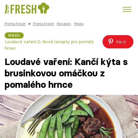
Prima Fresh
■
Prima Fresh
Recepty
Maso
Kuře
Polévky k večeři
Rychlé večeře
Trendy:
MASO
Loudavé vaření 2: Nové recepty pro pomalý
Pin it
Česká kuchyně
Čokoláda
hrnec
Loudavé vaření: Kančí kýta s
brusinkovou omáčkou z
pomalého hrnce
Témata
Recepty
Články
TV Program