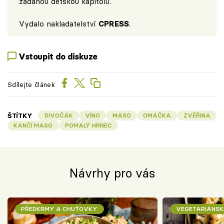
žádanou dětskou kapitolu.
Vydalo nakladatelství
CPRESS
.
Vstoupit do diskuze
Sdílejte článek
ŠTÍTKY
DIVOČÁK
VÍNO
MASO
OMÁČKA
ZVĚŘINA
KANČÍ MASO
POMALÝ HRNEC
Návrhy pro vás
PŘEDKRMY A CHUŤOVKY
VEGETARIÁNSK