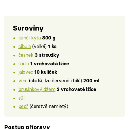
Suroviny
kančí kýta
800 g
cibule
(velká)
1 ks
česnek
3 stroužky
sádlo
1 vrchovatá lžíce
jalovec
10 kuliček
víno
(sladší, lze červené i bílé)
200 ml
brusinkový džem
2 vrchovaté lžíce
sůl
pepř
(čerstvě namletý)
Postup přípravy