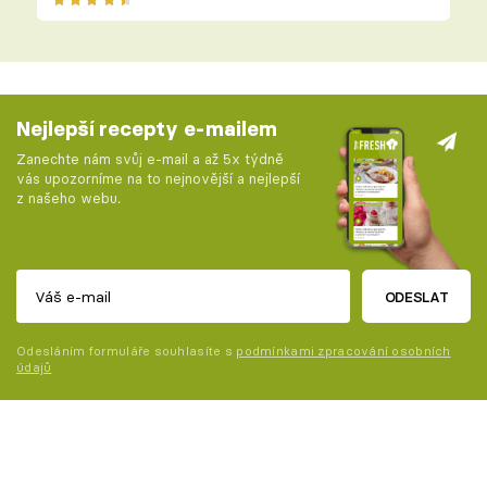
Nejlepší recepty e-mailem
Zanechte nám svůj e-mail a až 5x týdně
vás upozorníme na to nejnovější a nejlepší
z našeho webu.
ODESLAT
Odesláním formuláře souhlasíte s
podmínkami zpracování osobních
údajů