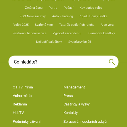
Změna času
Partie
Počasí
Kdy budou volby
ZOO Nové začátky
Auto – katalog
7 pádů Honzy Dědka
Volby 2025
Svařené víno
Tatarák podle Pohlreicha
Aloe vera
Pěstování lichořeřišnice
Výpočet ascendentu
Tvarohové knedlíky
Nejlepší palačinky
Švestkový koláč
O FTV Prima
Management
Volná místa
Press
Reklama
Castingy a výzvy
HbbTV
Kontakty
Podmínky užívání
Zpracování osobních údajů